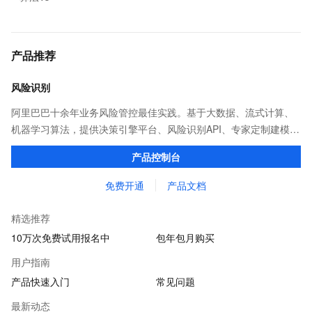
产品推荐
风险识别
阿里巴巴十余年业务风险管控最佳实践。基于大数据、流式计算、
机器学习算法，提供决策引擎平台、风险识别API、专家定制建模等
多维风控服务，一站式解决企业在用户注册、运营活动、交易、信
产品控制台
贷审核等关键业务中所遇到的欺诈问题。
免费开通
产品文档
精选推荐
10万次免费试用报名中
包年包月购买
用户指南
产品快速入门
常见问题
最新动态