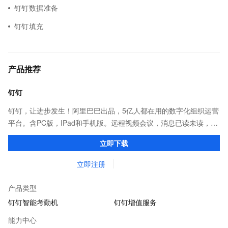
钉钉数据准备
钉钉填充
产品推荐
钉钉
钉钉，让进步发生！阿里巴巴出品，5亿人都在用的数字化组织运营
平台。含PC版，IPad和手机版。远程视频会议，消息已读未读，
DING消息任务管理，让沟通更高效；移动办公考勤，审批，钉闪
立即下载
会，钉钉文档，钉钉教育解决方案。
立即注册
产品类型
钉钉智能考勤机
钉钉增值服务
能力中心