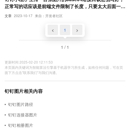
正常写的话应该是前端文件限制了长度，只要太大后面一些
全部为null
文章
2023-10-17
来自：开发者社区
<
1
>
1 / 1
更新时间 2025-02-20 12:11:53
本页面内关键词为智能算法引擎基于机器学习所生成，如有任何问题，可在页
面下方点击"联系我们"与我们沟通。
钉钉图片相关内容
钉钉图片路径
钉钉连接器图片
钉钉相册图片