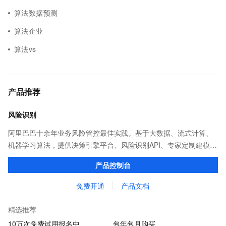
算法数据预测
算法企业
算法vs
产品推荐
风险识别
阿里巴巴十余年业务风险管控最佳实践。基于大数据、流式计算、
机器学习算法，提供决策引擎平台、风险识别API、专家定制建模等
多维风控服务，一站式解决企业在用户注册、运营活动、交易、信
产品控制台
贷审核等关键业务中所遇到的欺诈问题。
免费开通
产品文档
精选推荐
10万次免费试用报名中
包年包月购买