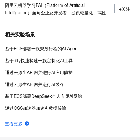
阿里云机器学习PAI（Platform of Artificial
+关注
Intelligence）面向企业及开发者，提供轻量化、高性价
比的云原生机器学习平台，涵盖PAI-iTAG智能标注平
台、PAI-Designer（原Studio）可视化建模平台、PAI-
相关实验场景
DSW云原生交互式建模平台、PAI-DLC云原生AI基础平
台、PAI-EAS云原生弹性推理服务平台，支持千亿特
基于ECS部署一款规划行程的AI Agent
征、万亿样本规模加速训练，百余落地场景，全面提升
工程效率。
基于dify快速构建一款定制化AI工具
通过云原生API网关进行AI应用防护
通过云原生API网关进行AI缓存
基于ECS部署DeepSeek个人专属AI网站
通过OSS加速器加速AI数据传输
查看更多