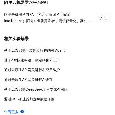
阿里云机器学习平台PAI
阿里云机器学习PAI（Platform of Artificial
+关注
Intelligence）面向企业及开发者，提供轻量化、高性价
比的云原生机器学习平台，涵盖PAI-iTAG智能标注平
台、PAI-Designer（原Studio）可视化建模平台、PAI-
相关实验场景
DSW云原生交互式建模平台、PAI-DLC云原生AI基础平
台、PAI-EAS云原生弹性推理服务平台，支持千亿特
基于ECS部署一款规划行程的AI Agent
征、万亿样本规模加速训练，百余落地场景，全面提升
工程效率。
基于dify快速构建一款定制化AI工具
通过云原生API网关进行AI应用防护
通过云原生API网关进行AI缓存
基于ECS部署DeepSeek个人专属AI网站
通过OSS加速器加速AI数据传输
查看更多