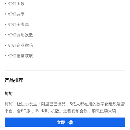
钉钉函数
钉钉共享
钉钉子表单
钉钉调用次数
钉钉企业微信
钉钉批量获取
产品推荐
钉钉
钉钉，让进步发生！阿里巴巴出品，5亿人都在用的数字化组织运营
平台。含PC版，IPad和手机版。远程视频会议，消息已读未读，
DING消息任务管理，让沟通更高效；移动办公考勤，审批，钉闪
立即下载
会，钉钉文档，钉钉教育解决方案。