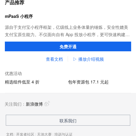
产品推荐
mPaaS 小程序
源自于支付宝小程序框架，亿级线上业务体量的锤炼，安全性媲美
支付宝原生能力。不仅面向自有 App 投放小程序，更可快速构建打
包，覆盖支付宝、淘宝、钉钉等应用。
免费开通
查看文档
▷ 播放介绍视频
优惠活动
精选组件低至 4 折
包年资源包 17.1 元起
关注我们：
新浪微博
联系我们
文档
|
开发者社区
|
天池大赛
|
培训与认证