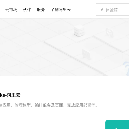
云市场
伙伴
服务
了解阿里云
AI 特惠
数据与 API
成为产品伙伴
企业增值服务
最佳实践
价格计算器
AI 场景体
基础软件
产品伙伴合
阿里云认证
市场活动
配置报价
大模型
自助选配和估算价格
新方式
睿译宝，AI翻译排版一步到位
智启 AI 普惠权益
产品生态集成认证中心
企业支持计划
云上春晚
域名与网站
千问官方 MaaS 平台，为开发者和 Agent 而生，新用户赠送 1 亿 + tokens 额度
Qwen Aud
AI Coding
阿里云Maa
2026 阿里云
云服务器 E
为企业打
数据集
Windows
大模型认证
模型
NEW
NEW
交付可用成果
值低价云产品抢先购
上传文档即自动完成翻译和格式还原
至高享 1亿+免费 tokens，加速 Al 应用落地
提供智能易用的域名与建站服务
智能编程，一键
安全可靠、
产品生态伙伴
专家技术服务
云上奥运之旅
弹性计算合作
阿里云中企出
手机三要素
宝塔 Linux
全部认证
价格优势
有专属领域专家
GLM-5.2：长任务时代开源旗舰模型
阿里云 OPC 创新助力计划
千问大模型
即刻拥有 DeepS
AI 电商营销
对象存储 O
大模型
产品生态伙伴工作台
企业增值服务台
云栖战略参考
云存储合作计
云栖大会
身份实名认证
CentOS
训练营
推动算力普惠，释放技术红利
最高返9万
多领域专家智能体,一键组建 AI 虚拟交付团队
快速构建应用程序和网站，即刻迈出上云第一步
至高百万元 Token 补贴，加速一人公司成长
多元化、高性能、安全可靠的大模型服务
真正可用的 1M 上下文,一次完成代码全链路开发
轻松解锁专属 Dee
从图文生成到
云上的中国
数据库合作计
活动全景
短信
Docker
图片和
站式影视创作平台
Hermes Agent，打造自进化智能体
Token Plan 模型订阅计划
数字证书管理服务（原SSL证书）
5 分钟轻松部署
AI 广告创作
无影云电脑
企业成长
NEW
信息公告
看见新力量
云网络合作计
OCR 文字识别
JAVA
证享300元代金券
可视化编排打通从文字构思到成片全链路闭环
全托管，含MySQL、PostgreSQL、SQL Server、MariaDB多引擎
自主进化，持久记忆，越用越聪明
Qwen3.8-Max 首发尝鲜，限时加量 10 倍，夜间低至2折
实现全站HTTPS，呈现可信的WEB访问
图文、视频一
随时随地安
Kimi-K3
HappyHors
NEW
魔搭 Mode
loud
服务实践
官网公告
ks-阿里云
Kimi 最新旗舰模型，长程编程与推理利器
让文字生成流
金融模力时刻
Salesforce O
版
发票查验
全能环境
Claude Code + GStack 打造工程团队
千问办公，限时限量积分加倍
Qoder
低代码高效构
AI 建站
短信服务
型
NEW
作计划
计划
创新中心
魔搭 ModelSc
健康状态
理服务
让AI从“聊天伙伴”进化为能干活的“数字员工”
安装技能 GStack，拥有专属 AI 工程团队
你的AI工作搭子，覆盖日常办公高频场景
面向真实软件的智能体编程平台
0 代码专业建
括创建应用、管理模型、编排服务及页面、完成应用部署等。
客户案例
天气预报查询
操作系统
Deepseek-v4-pro
HappyHors
态合作计划
态智能体模型
旗舰 MoE 大模型，百万上下文与顶尖推理能力
图生视频，流
同享
万小智 AI 建站低至 15元/月
Qoder CN
AI 短剧/漫剧
云原生数据库 
快递物流查询
WordPress
成为服务伙
高校合作
点，立即开启云上创新
覆盖公网/内网、递归/权威、移动APP等全场景解析服务
送.CN域名，送备案服务码
基于千问大模型等，支持代码智能生成、研发智能问答
AI助力短剧
GLM-5.2
Wan2.7-T
Ubuntu