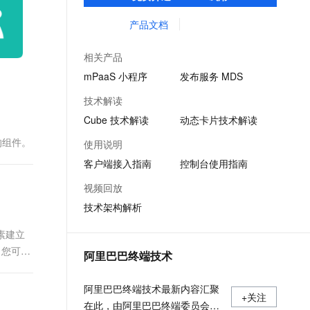
客户提升研发效率的同时，追求轻量、流畅
文戏情感细腻自然，动作戏激烈拳拳到肉，实现更强表演能力
支持中英文自由切换，具备更强的噪声鲁棒性
ernetes 版 ACK
云聚AI 严选权益
AI 原生数据库服务发布
SSL 证书
的 App 性能体验。
产品文档
，一键激活高效办公新体验
理容器应用的 K8s 服务
精选AI产品，从模型到应用全链提效
Agent 数据网关
堡垒机
AI 用量加速计划
云原生数据库 PolarDB
相关产品
应用
防火墙
、识别商机，让客服更高效、服务更出色。
新老同享，达量后返
Agentic Database 发布
mPaaS 小程序
发布服务 MDS
千问办公
主机安全
NEW
技术解读
的智能体编程平台
一站式AI生产力平台
Cube 技术解读
动态卡片技术解读
AI 应用及服务市场
伶鹊
的组件。
使用说明
企业级人与Agent协作平台，接入和调度多个数字员工
智能客服平台，对话机器人、对话分析、智能外呼
AI 应用
客户端接入指南
控制台使用指南
大模型服务平台百炼 - 全妙
大模型
视频回放
应用创作平台
多模态内容创作工具，已接入 DeepSeek
技术架构解析
自然语言处理
数据标注
元素建立
 您可能
阿里巴巴终端技术
机器学习
息提取
与 AI 智能体进行实时音视频通话
阿里巴巴终端技术最新内容汇聚
从文本、图片、视频中提取结构化的属性信息
构建支持视频理解的 AI 音视频实时通话应用
+关注
在此，由阿里巴巴终端委员会官