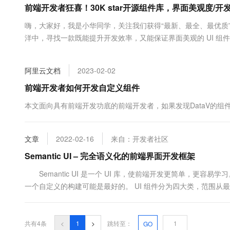
前端开发者狂喜！30K star开源组件库，界面美观度/
大数据开发治理平台 Data
AI 产品 免费试用
网络
安全
云开发大赛
Tableau 订阅
1亿+ 大模型 tokens 和 
嗨，大家好，我是小华同学，关注我们获得“最新、最全、最优质
可观测
入门学习赛
中间件
AI空中课堂在线直播课
洋中，寻找一款既能提升开发效率，又能保证界面美观的 UI 
云防火墙
140+云产品 免费试用
大模型服务
称前端开发救星的神器 ——Layui！它凭借极...
上云与迁云
云原生的云上边界网络安全
产品新客免费试用，最长1
数据库
生态解决方案
千问AI平台-Token Plan
阿里云文档
2023-02-02
企业出海
大模型ACA认证体验
大数据计算
助力企业全员 AI 认知与能
行业生态解决方案
前端开发者如何开发自定义组件
政企业务
媒体服务
千问AI平台-模型体验
开发者生态解决方案
本文面向具有前端开发功底的前端开发者，如果发现DataV的
在线体验全尺寸、多种模态
企业服务与云通信
AI 开发和 AI 应用解决
Happy 系列大模型
域名与网站
文章
2022-02-16
来自：开发者社区
Semantic UI – 完全语义化的前端界面开发框架
终端用户计算
Semantic UI 是一个 UI 库，使前端开发更简单，更容易学
Serverless
大模型解决方案
一个自定义的构建可能是最好的。 UI 组件分为四大类，范围从最小
感兴趣的相关文章 特别推荐：10套精美的免费网站后台管理系统模板 S
开发工具
快速部署 Dify，高效搭建 
迁移与运维管理
共有4条
<
1
>
跳转至：
GO