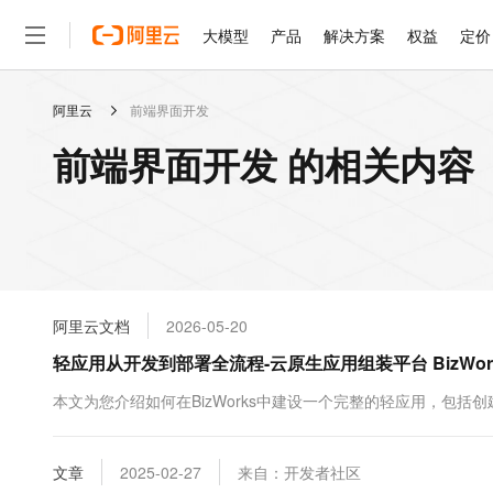
大模型
产品
解决方案
权益
定价
阿里云
前端界面开发
大模型
产品
解决方案
权益
定价
云市场
伙伴
服务
了解阿里云
精选产品
精选解决方案
普惠上云
产品定价
精选商城
成为销售伙伴
售前咨询
为什么选择阿里云
千问AI平台
前端界面开发 的相关内容
了解云产品的定价详情
大模型服务平台百炼
千问办公，解锁你的工作
普惠上云 官方力荐
分销伙伴
在线服务
网站建设
什么是云计算
大
大模型服务与应用平台
企业级Agent产品，直接
云服务器38元/年起，超
咨询伙伴
多端小程序
技术领先
云上成本管理
售后服务
轻量应用服务器
Agency Agents：拥
官方推荐返现计划
大模型
精选产品
精选解决方案
Salesforce 国际版订阅
稳定可靠
管理和优化成本
推荐新用户得奖励，单订单
销售伙伴合作计划
自助服务
友盟天域
安全合规
人工智能与机器学习
AI
文本生成
云数据库 RDS
HappyHorse 打造一
云工开物
无影生态合作计划
在线服务
阿里云文档
2026-05-20
观测云
分析师报告
高校专属算力普惠，学生认
计算
互联网应用开发
Qwen3.8-Max
HOT
Salesforce On Alibaba C
工单服务
轻应用从开发到部署全流程-云原生应用组装平台 BizWor
智能体时代全能旗舰模型
Tuya 物联网平台阿里云
研究报告与白皮书
人工智能平台 PAI
快速拥有专属 OpenClaw
大模
Consulting Partner 合
大数据
容器
免费试用
短信专区
一站式AI开发、训练和推
本文为您介绍如何在BizWorks中建设一个完整的轻应用，包
蓝凌 OA
Qwen3.7-Plus
AI 大模型销售与服务生
现代化应用
存储
天池大赛
能看、能想、能动手的多模
云解析DNS
解决方案免费试用 新老
电子合同
最高领取价值200元试用
安全
文章
网络与CDN
2025-02-27
来自：开发者社区
AI 算法大赛
Qwen3-VL-Plus
畅捷通