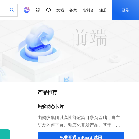
文档
备案
控制台
注册
登录
验
作计划
器
AI 活动
专业服务
服务伙伴合作计划
开发者社区
加入我们
产品动态
服务平台百炼
阿里云 OPC 创新助力计划
一站式生成采购清单，支持单品或批量购买
io：打造专属 AI 语音助手
S产品伙伴计划（繁花）
峰会
CS
造的大模型服务与应用开发平台
一句话生成原生可编辑精美 PPT 文稿
AI 生产力先锋
Al MaaS 服务伙伴赋能合作
域名
博文
Careers
至高可申请百万元
Qwen3.8-Max 模型上线
开启高性价比 AI 编程新体验
弹性可伸缩的云计算服务
Qwen-Audio-3.0-Realtime 端到端实时语音角色扮演
输入一句话想法, 轻松生成专业的 PPT
先锋实践拓展 AI 生产力的边界
Token 补贴，五大权
计划
海大会
伙伴信用分合作计划
商标
问答
社会招聘
益加速 OPC 成功
eek-V4-Pro
SS
一键部署幻兽帕鲁游戏服务器
飞天发布时刻
HOT
Open Search 向量检索版支
划
备案
电子书
校园招聘
pSeek-V4-Pro
视频创作，一键激活电商全链路生产力
稳定、安全、高性价比、高性能的云存储服务
一键购买专属联机服务器，轻松开启游戏
所见，即是所愿
持视频检索 Pipeline 功能
更多支持
划
公司注册
镜像站
视频生成
语音识别与合成
专属 QwenPaw
漫剧工坊：一站式动画创作平台
AI 实训营
HOT
应用身份服务 (IDaaS)
合作伙伴培训与认证
产品推荐
划
上云迁移
站生成，高效打造优质广告素材
全接入的云上超级电脑
从聊天伙伴进化为能主动干活的本地数字员工
快速生产连贯的高质量长漫剧
从基础到进阶，Agent 创客手把手教你
OpenClaw 管理能力上线
e-1.1-T2V
Qwen3-TTS-Flash
lScope
我要反馈
查询合作伙伴
畅细腻的高质量视频
离线语音合成大模型，多语言方言自适应，低延迟高稳定
n Alibaba Cloud ISV 合作
代维服务
建企业门户网站
10 分钟搭建微信、支付宝小程序
蚂蚁动态卡片
MaxCompute MaxFrame 提
创新加速
ope
登录合作伙伴管理后台
我要建议
站，无忧落地极速上线
以可视化方式快速构建移动和 PC 门户网站
国内短信简单易用，安全可靠，秒级触达，全球覆盖200+国家和地区。
高效部署网站，快速应用到小程序
供自动弹性内存功能
e-1.1-I2V
Cosyvoice-V3-Flash
由蚂蚁集团以高性能渲染引擎为基础，自主
安全
畅自然，细节丰富
高表现力语音合成大模型，语音克隆听感自然
我要投诉
PolarDB
研发的跨平台、动态化开发产品。基于「支
上云场景组合购
Milvus 弹性伸缩功能新增节
伴
漫剧创作，剧本、分镜、视频高效生成
100%兼容MySQL、PostgreSQL，兼容Oracle，支持集中和分布式
覆盖90%+业务场景，专享组合折扣价
点支持范围
付宝」App 页面内的区域动态化技术，帮助
2V
VPN
Fun-ASR
免费开通 mPaaS 试用