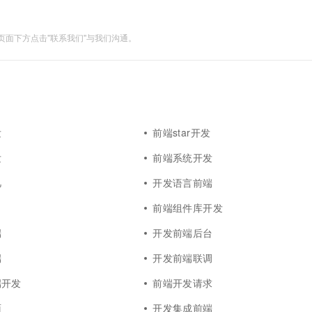
一个 AI 助手
超强辅助，Bol
即刻拥有 DeepSeek-R1 满血版
在企业官网、通讯软件中为客户提供 AI 客服
多种方案随心选，轻松解锁专属 DeepSeek
面下方点击"联系我们"与我们沟通。
发
前端star开发
发
前端系统开发
凡
开发语言前端
前端组件库开发
端
开发前端后台
端
开发前端联调
端开发
前端开发请求
面
开发集成前端