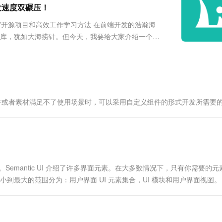
服务生态伙伴
视觉 Coding、空间感知、多模态思考等全面升级
1M上下文，专为长程任务能力而生
云工开物
开发速度双碾压！
企业应用
Works
Night Plan 支持 Qwen 3.8-Max
云原生大数据计算服务 MaxCompute
AI 办公
容器服务 Kub
NEW
Red Hat
30+ 款产品免费体验
Data Agent 驱动的一站式 Data+AI 开发治理平台
夜间 5 折，Qwen/Meoo/TokenPlan 客户专享
面向分析的企业级SaaS模式云数据仓库
AI智能应用
提供一站式管
科研合作
”开源项目和高效工作学习方法 在前端开发的浩瀚海
ERP
堂（旗舰版）
SUSE
组件库，犹如大海捞针。但今天，我要给大家介绍一个堪
智能客服
AI 应用构建
大模型原生
CRM
防护产品
2个月
自动承接线索
建站小程序
Qoder
大模型服务平台百炼-应用模版
OA 办公系统
HOT
NEW
面向真实软件
个人版上线、团队版降价；千问3.8-Max首发发尝鲜
丰富多元化的应用模版和解决方案
力提升
财税管理
模板建站
万有无界
大模型服务平台百炼-智能体
400电话
定制建站
组件或者素材满足不了使用场景时，可以采用自定义组件的形式开发所需要
的模型效果
灵活可视化地构建企业级 Agent
方案
广告营销
模板小程序
秒悟
人工智能平台 PAI
定制小程序
云端极速 AI 
新一代 AI 视频生成模型，深度适配广告营销等场景
AI Native 的算法工程平台，一站式完成建模、训练、推理服务部署
APP 开发
习。Semantic UI 介绍了许多界面元素。在大多数情况下，只有你需要的
建站系统
到最大的范围分为：用户界面 ​​UI 元素集合，UI 模块和用户界面视图。
limer...
AI 应用
10分钟微调：让0.6B模型媲美235B模
多模态数据信
型
依托云原生高可用架构,实现Dify私有化部署
用1%尺寸在特定领域达到大模型90%以上效果