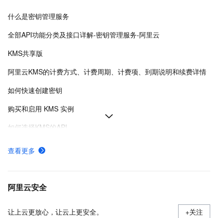
什么是密钥管理服务
全部API功能分类及接口详解-密钥管理服务-阿里云
KMS共享版
阿里云KMS的计费方式、计费周期、计费项、到期说明和续费详情
如何快速创建密钥
购买和启用 KMS 实例
如何选择KMS的API
非中国内地密码机证书过期
查看更多
SDK支持的API语言与接入认证-密钥管理服务-阿里云
KMS提供的密钥管理类型及密码运算API
阿里云安全
让上云更放心，让云上更安全。
+关注