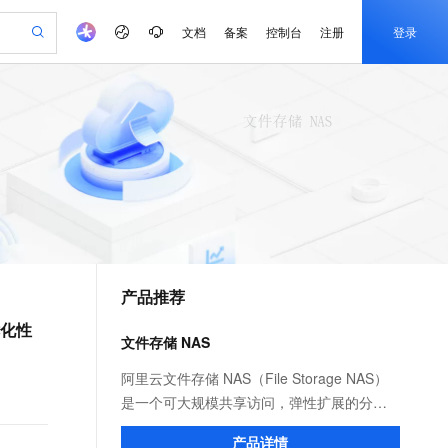
文档
备案
控制台
注册
登录
验
作计划
器
AI 活动
专业服务
服务伙伴合作计划
开发者社区
加入我们
产品动态
服务平台百炼
阿里云 OPC 创新助力计划
一站式生成采购清单，支持单品或批量购买
io：打造专属 AI 语音助手
S产品伙伴计划（繁花）
峰会
CS
造的大模型服务与应用开发平台
一句话生成原生可编辑精美 PPT 文稿
AI 生产力先锋
Al MaaS 服务伙伴赋能合作
域名
博文
Careers
至高可申请百万元
Qwen3.8-Max 模型上线
开启高性价比 AI 编程新体验
弹性可伸缩的云计算服务
Qwen-Audio-3.0-Realtime 端到端实时语音角色扮演
输入一句话想法, 轻松生成专业的 PPT
先锋实践拓展 AI 生产力的边界
Token 补贴，五大权
计划
海大会
伙伴信用分合作计划
商标
问答
社会招聘
益加速 OPC 成功
eek-V4-Pro
SS
一键部署幻兽帕鲁游戏服务器
飞天发布时刻
HOT
Open Search 向量检索版支
划
备案
电子书
校园招聘
pSeek-V4-Pro
视频创作，一键激活电商全链路生产力
稳定、安全、高性价比、高性能的云存储服务
一键购买专属联机服务器，轻松开启游戏
所见，即是所愿
持视频检索 Pipeline 功能
更多支持
划
公司注册
镜像站
视频生成
语音识别与合成
专属 QwenPaw
漫剧工坊：一站式动画创作平台
AI 实训营
HOT
应用身份服务 (IDaaS)
合作伙伴培训与认证
产品推荐
划
上云迁移
站生成，高效打造优质广告素材
全接入的云上超级电脑
从聊天伙伴进化为能主动干活的本地数字员工
快速生产连贯的高质量长漫剧
从基础到进阶，Agent 创客手把手教你
OpenClaw 管理能力上线
e-1.1-T2V
Qwen3-TTS-Flash
lScope
我要反馈
查询合作伙伴
优化性
畅细腻的高质量视频
离线语音合成大模型，多语言方言自适应，低延迟高稳定
n Alibaba Cloud ISV 合作
代维服务
建企业门户网站
10 分钟搭建微信、支付宝小程序
文件存储 NAS
MaxCompute MaxFrame 提
创新加速
ope
登录合作伙伴管理后台
我要建议
站，无忧落地极速上线
以可视化方式快速构建移动和 PC 门户网站
国内短信简单易用，安全可靠，秒级触达，全球覆盖200+国家和地区。
高效部署网站，快速应用到小程序
供自动弹性内存功能
e-1.1-I2V
Cosyvoice-V3-Flash
阿里云文件存储 NAS（File Storage NAS）
安全
畅自然，细节丰富
高表现力语音合成大模型，语音克隆听感自然
我要投诉
PolarDB
是一个可大规模共享访问，弹性扩展的分布
上云场景组合购
Milvus 弹性伸缩功能新增节
伴
漫剧创作，剧本、分镜、视频高效生成
100%兼容MySQL、PostgreSQL，兼容Oracle，支持集中和分布式
覆盖90%+业务场景，专享组合折扣价
点支持范围
式文件系统。广泛应用于企业级应用数据共
2V
VPN
Fun-ASR
产品详情