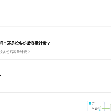
一个 AI 助手
超强辅助，Bol
即刻拥有 DeepSeek-R1 满血版
在企业官网、通讯软件中为客户提供 AI 客服
？
多种方案随心选，轻松解锁专属 DeepSeek
费吗？还是按备份后容量计费？
是按备份后容量计费？
？