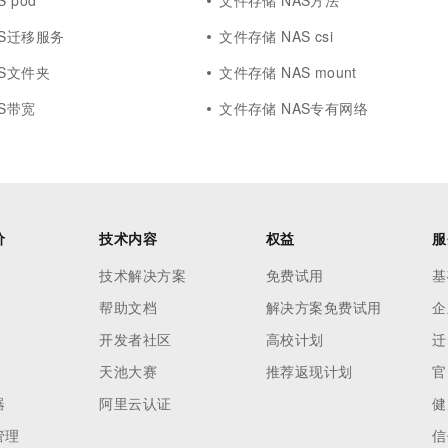
 pod
文件存储 NAS方法
AS迁移服务
文件存储 NAS csi
AS文件夹
文件存储 NAS mount
S带宽
文件存储 NAS专有网络
价
技术内容
权益
服
技术解决方案
免费试用
基
帮助文档
解决方案免费试用
企
开发者社区
高校计划
迁
天池大赛
推荐返现计划
官
器
阿里云认证
健
管理
信