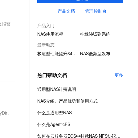
享、容器数据存储、AI 机器学习、Web 服务
文戏情感细腻自然，动作戏激烈拳拳到肉，实现更强表演能力
支持中英文自由切换，具备更强的噪声鲁棒性
ernetes 版 ACK
云聚AI 严选权益
AI 原生数据库服务发布
SSL 证书
和内容管理、应用程序开发和测试、媒体和
产品文档
管理控制台
，一键激活高效办公新体验
理容器应用的 K8s 服务
精选AI产品，从模型到应用全链提效
Agent 数据网关
娱乐工作流等场景。
堡垒机
义报警
AI 用量加速计划
云原生数据库 PolarDB
产品入门
应用
防火墙
、识别商机，让客服更高效、服务更出色。
新老同享，达量后返
Agentic Database 发布
NAS使用流程
挂载NAS到系统
千问办公
主机安全
NEW
最新动态
的智能体编程平台
一站式AI生产力平台
极速型性能提升340%
NAS低频型发布
AI 应用及服务市场
伶鹊
企业级人与Agent协作平台，接入和调度多个数字员工
智能客服平台，对话机器人、对话分析、智能外呼
AI 应用
热门帮助文档
更多
大模型服务平台百炼 - 全妙
大模型
应用创作平台
多模态内容创作工具，已接入 DeepSeek
通用型NAS计费说明
自然语言处理
NAS介绍、产品优势和使用方式
数据标注
什么是通用型NAS
Dir、
机器学习
息提取
与 AI 智能体进行实时音视频通话
什么是AgenticFS
从文本、图片、视频中提取结构化的属性信息
构建支持视频理解的 AI 音视频实时通话应用
如何在云服务器ECS中挂载NAS NFS协议文件系统