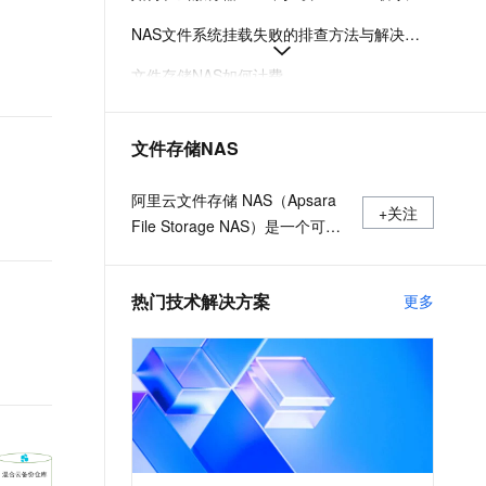
t.diy 一步搞定创意建站
构建大模型应用的安全防护体系
NAS文件系统挂载失败的排查方法与解决方案
通过自然语言交互简化开发流程,全栈开发支持
通过阿里云安全产品对 AI 应用进行安全防护
文件存储NAS如何计费
如何选择阿里云NAS和CPFS文件系统
文件存储NAS
什么是极速型NAS
创建NAS分布式文件系统
阿里云文件存储 NAS（Apsara
+关注
File Storage NAS）是一个可大
规模共享访问，弹性扩展的分布
式文件系统。广泛应用于企业级
热门技术解决方案
更多
应用数据共享、容器数据存储、
AI 机器学习、Web 服务和内容
管理、应用程序开发和测试、媒
体和娱乐工作流、数据库备份等
场景。