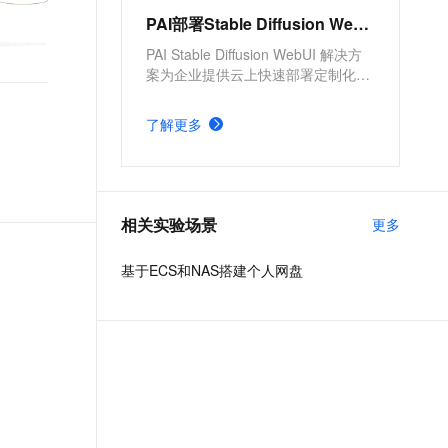
PAI部署Stable Diffusion WebUI服务
PAI Stable Diffusion WebUI 解决方
案为企业提供云上快速部署定制化的
文生图应用。提供了方便、高效的模
型部署产品，并支持根据实际需求，
了解更多
配置不同的服务版本及服务参数。具
有分钟级部署上线，方便快捷、开箱
即用，多版本部署方案，参数可定制
化调整的优势。
相关实验场景
更多
基于ECS和NAS搭建个人网盘