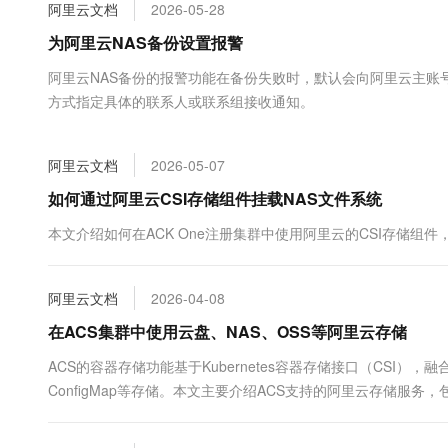
阿里云文档
2026-05-28
大数据开发治理平台 Data
AI 产品 免费试用
网络
安全
云开发大赛
Tableau 订阅
1亿+ 大模型 tokens 和 
为阿里云NAS备份设置报警
可观测
入门学习赛
中间件
AI空中课堂在线直播课
阿里云NAS备份的报警功能在备份失败时，默认会向阿里云主账
云防火墙
140+云产品 免费试用
大模型服务
上云与迁云
方式指定具体的联系人或联系组接收通知。
云原生的云上边界网络安全
产品新客免费试用，最长1
数据库
生态解决方案
千问AI平台-Token Plan
企业出海
大模型ACA认证体验
大数据计算
助力企业全员 AI 认知与能
阿里云文档
2026-05-07
行业生态解决方案
政企业务
媒体服务
千问AI平台-模型体验
如何通过阿里云CSI存储组件挂载NAS文件系统
开发者生态解决方案
在线体验全尺寸、多种模态
企业服务与云通信
本文介绍如何在ACK One注册集群中使用阿里云的CSI存储组件，将
AI 开发和 AI 应用解决
Happy 系列大模型
域名与网站
阿里云文档
2026-04-08
终端用户计算
在ACS集群中使用云盘、NAS、OSS等阿里云存储
Serverless
大模型解决方案
ACS的容器存储功能基于Kubernetes容器存储接口（CSI），融合
开发工具
ConfigMap等存储。本文主要介绍ACS支持的阿里云存储服
快速部署 Dify，高效搭建 
迁移与运维管理