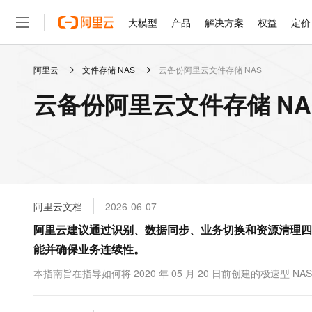
大模型
产品
解决方案
权益
定价
阿里云
文件存储 NAS
云备份阿里云文件存储 NAS
大模型
产品
解决方案
权益
定价
云市场
伙伴
服务
了解阿里云
精选产品
精选解决方案
普惠上云
产品定价
精选商城
成为销售伙伴
售前咨询
为什么选择阿里云
千问AI平台
云备份阿里云文件存储 NA
了解云产品的定价详情
大模型服务平台百炼
千问办公，解锁你的工作
普惠上云 官方力荐
分销伙伴
在线服务
网站建设
什么是云计算
大
大模型服务与应用平台
企业级Agent产品，直接
云服务器38元/年起，超
咨询伙伴
多端小程序
技术领先
云上成本管理
售后服务
轻量应用服务器
Agency Agents：拥
官方推荐返现计划
大模型
精选产品
精选解决方案
Salesforce 国际版订阅
稳定可靠
管理和优化成本
推荐新用户得奖励，单订单
销售伙伴合作计划
自助服务
友盟天域
安全合规
人工智能与机器学习
AI
文本生成
云数据库 RDS
HappyHorse 打造一
云工开物
无影生态合作计划
在线服务
阿里云文档
2026-06-07
观测云
分析师报告
高校专属算力普惠，学生认
计算
互联网应用开发
Qwen3.8-Max
HOT
Salesforce On Alibaba C
工单服务
阿里云建议通过识别、数据同步、业务切换和资源清理四个
智能体时代全能旗舰模型
Tuya 物联网平台阿里云
研究报告与白皮书
人工智能平台 PAI
快速拥有专属 OpenClaw
大模
Consulting Partner 合
大数据
容器
能并确保业务连续性。
免费试用
短信专区
一站式AI开发、训练和推
蓝凌 OA
Qwen3.7-Plus
AI 大模型销售与服务生
现代化应用
存储
天池大赛
本指南旨在指导如何将 2020 年 05 月 20 日前创建的极速型 N
能看、能想、能动手的多模
云解析DNS
解决方案免费试用 新老
电子合同
最高领取价值200元试用
安全
网络与CDN
AI 算法大赛
Qwen3-VL-Plus
畅捷通