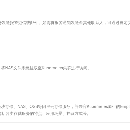
服务生态伙伴
视觉 Coding、空间感知、多模态思考等全面升级
1M上下文，专为长程任务能力而生
云工开物
企业应用
Works
Night Plan 支持 Qwen 3.8-Max
云原生大数据计算服务 MaxCompute
AI 办公
容器服务 Kub
NEW
Red Hat
30+ 款产品免费体验
Data Agent 驱动的一站式 Data+AI 开发治理平台
夜间 5 折，Qwen/Meoo/TokenPlan 客户专享
面向分析的企业级SaaS模式云数据仓库
AI智能应用
提供一站式管
科研合作
ERP
堂（旗舰版）
SUSE
号发送报警短信或邮件。如需将报警通知发送至其他联系人，可通过自定
智能客服
AI 应用构建
大模型原生
CRM
防护产品
2个月
自动承接线索
建站小程序
Qoder
大模型服务平台百炼-应用模版
OA 办公系统
HOT
NEW
面向真实软件
个人版上线、团队版降价；千问3.8-Max首发发尝鲜
丰富多元化的应用模版和解决方案
力提升
财税管理
模板建站
万有无界
大模型服务平台百炼-智能体
400电话
定制建站
的模型效果
灵活可视化地构建企业级 Agent
NAS文件系统挂载至Kubernetes集群进行访问。
方案
广告营销
模板小程序
秒悟
人工智能平台 PAI
定制小程序
云端极速 AI 
新一代 AI 视频生成模型，深度适配广告营销等场景
AI Native 的算法工程平台，一站式完成建模、训练、推理服务部署
APP 开发
建站系统
块存储、NAS、OSS等阿里云存储服务，并兼容Kubernetes原生的Empty
务，包括各类存储服务的特点、应用场景、挂载方式等。
AI 应用
10分钟微调：让0.6B模型媲美235B模
多模态数据信
型
依托云原生高可用架构,实现Dify私有化部署
用1%尺寸在特定领域达到大模型90%以上效果