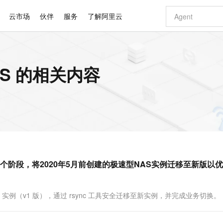
云市场
伙伴
服务
了解阿里云
AI 特惠
数据与 API
成为产品伙伴
企业增值服务
最佳实践
价格计算器
AI 场景体
基础软件
产品伙伴合
阿里云认证
市场活动
配置报价
大模型
S 的相关内容
自助选配和估算价格
新方式
睿译宝，AI翻译排版一步到位
智启 AI 普惠权益
产品生态集成认证中心
企业支持计划
云上春晚
域名与网站
千问官方 MaaS 平台，为开发者和 Agent 而生，新用户赠送 1 亿 + tokens 额度
Qwen Aud
AI Coding
阿里云Maa
2026 阿里云
云服务器 E
为企业打
数据集
Windows
大模型认证
模型
NEW
NEW
交付可用成果
值低价云产品抢先购
上传文档即自动完成翻译和格式还原
至高享 1亿+免费 tokens，加速 Al 应用落地
提供智能易用的域名与建站服务
智能编程，一键
安全可靠、
产品生态伙伴
专家技术服务
云上奥运之旅
弹性计算合作
阿里云中企出
手机三要素
宝塔 Linux
全部认证
价格优势
有专属领域专家
GLM-5.2：长任务时代开源旗舰模型
阿里云 OPC 创新助力计划
千问大模型
即刻拥有 DeepS
AI 电商营销
对象存储 O
大模型
产品生态伙伴工作台
企业增值服务台
云栖战略参考
云存储合作计
云栖大会
身份实名认证
CentOS
训练营
推动算力普惠，释放技术红利
最高返9万
多领域专家智能体,一键组建 AI 虚拟交付团队
快速构建应用程序和网站，即刻迈出上云第一步
至高百万元 Token 补贴，加速一人公司成长
多元化、高性能、安全可靠的大模型服务
真正可用的 1M 上下文,一次完成代码全链路开发
轻松解锁专属 Dee
从图文生成到
云上的中国
数据库合作计
活动全景
短信
Docker
图片和
站式影视创作平台
Hermes Agent，打造自进化智能体
Token Plan 模型订阅计划
数字证书管理服务（原SSL证书）
5 分钟轻松部署
AI 广告创作
无影云电脑
企业成长
NEW
信息公告
看见新力量
云网络合作计
OCR 文字识别
JAVA
证享300元代金券
可视化编排打通从文字构思到成片全链路闭环
全托管，含MySQL、PostgreSQL、SQL Server、MariaDB多引擎
自主进化，持久记忆，越用越聪明
Qwen3.8-Max 首发尝鲜，限时加量 10 倍，夜间低至2折
实现全站HTTPS，呈现可信的WEB访问
图文、视频一
随时随地安
Kimi-K3
HappyHors
NEW
魔搭 Mode
loud
服务实践
官网公告
阶段，将2020年5月前创建的极速型NAS实例迁移至新版以
Kimi 最新旗舰模型，长程编程与推理利器
让文字生成流
金融模力时刻
Salesforce O
版
发票查验
全能环境
Claude Code + GStack 打造工程团队
千问办公，限时限量积分加倍
Qoder
低代码高效构
AI 建站
短信服务
型
NEW
作计划
计划
创新中心
魔搭 ModelSc
健康状态
理服务
让AI从“聊天伙伴”进化为能干活的“数字员工”
安装技能 GStack，拥有专属 AI 工程团队
你的AI工作搭子，覆盖日常办公高频场景
面向真实软件的智能体编程平台
0 代码专业建
客户案例
天气预报查询
操作系统
Deepseek-v4-pro
HappyHors
态合作计划
AS 实例（v1 版），通过 rsync 工具安全迁移至新实例，并完成业务切换。
态智能体模型
旗舰 MoE 大模型，百万上下文与顶尖推理能力
图生视频，流
同享
万小智 AI 建站低至 15元/月
Qoder CN
AI 短剧/漫剧
云原生数据库 
快递物流查询
WordPress
成为服务伙
高校合作
点，立即开启云上创新
覆盖公网/内网、递归/权威、移动APP等全场景解析服务
送.CN域名，送备案服务码
基于千问大模型等，支持代码智能生成、研发智能问答
AI助力短剧
GLM-5.2
Wan2.7-T
Ubuntu