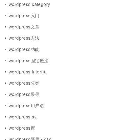
wordpress category
wordpress入门
wordpress文章
wordpress方法
wordpress功能
wordpress固定链接
wordpress internal
wordpress分类
wordpress果果
wordpress用户名
wordpress ssl
wordpress库
wordpress阿里云oss