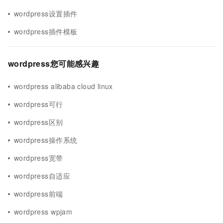
wordpress设置插件
wordpress插件模板
wordpress您可能感兴趣
wordpress alibaba cloud linux
wordpress可行
wordpress区别
wordpress操作系统
wordpress宽带
wordpress自适应
wordpress前端
wordpress wpjam