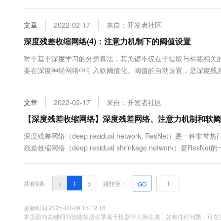
以添加多个吗？我的数据集应该使用那种注意力模块？添加注意
何设置？首先说一下我本人在刚接触注意力时也搞不懂为什么精度不
文章
2022-02-17
来自：开发者社区
深度残差收缩网络(4)：注意力机制下的阈值设置
对于基于深度学习的分类算法，其关键不仅在于提取与标签相关
要在深度神经网络中引入软阈值化。阈值的自动设置，是深度残
的阈值，需要满足一定的条件。这篇文章中的阈值设置，事实上
满足的条件、注意力机制以及具体的阈值设置方法。 （1）阈值需要
文章
2022-02-17
来自：开发者社区
【深度残差收缩网络】深度残差网络、注意力机制和软阈
深度残差网络（deep residual network, ResNet
残差收缩网络（deep residual shrinkage network
络的内部消除不重要的（或者与噪声相关的）特征，加强深度神经网
共有9条
<
1
>
跳转至：
GO
更新时间 2025-03-06 15:12:16
本页面内关键词为智能算法引擎基于机器学习所生成，如有任何问题，可在页