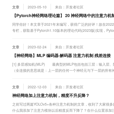
序列计算注意力分数，而均值模式对每个维度注意力分数计算平均值
10 分钟在聊天系统中增加
专有云
文章
2023-05-10
来自：开发者社区
【Pytorch神经网络理论篇】 20 神经网络中的注意力机
同学你好！本文章于2021年末编写，获得广泛的好评！故在20
专栏，获取基于Pytorch1.10版本的理论代码(2023版)实现，Py
| 全网首发 | Pytorch深度学习·理论篇(2023版)目录本
的原理进行讲解与分析，通....
文章
2023-02-24
来自：开发者社区
【神经网络】MLP 编码器-解码器 注意力机制 残差连接
[1] 多层感知机(MLP) 最典型的MLP包括包括三层：输入
（全连接的意思就是：上一层的任何一个神经元与下一层的所有
基本要素：权重、偏置和激活函数 权重：神经元之间的连接强度
偏置的设置是为了正确分类样本，是模型中....
文章
2022-12-03
来自：开发者社区
神经网络加上注意力机制，精度不升反降？
之前写过两篇YOLOv5+各种注意力机制的文章，收到了大家很
什么我添加了注意力模块以后精度反而下降了？在什么位置添加