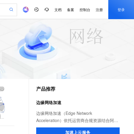
文档
备案
控制台
注册
登录
验
作计划
器
AI 活动
专业服务
服务伙伴合作计划
开发者社区
加入我们
产品动态
服务平台百炼
阿里云 OPC 创新助力计划
一站式生成采购清单，支持单品或批量购买
io：打造专属 AI 语音助手
S产品伙伴计划（繁花）
峰会
CS
造的大模型服务与应用开发平台
一句话生成原生可编辑精美 PPT 文稿
AI 生产力先锋
Al MaaS 服务伙伴赋能合作
域名
博文
Careers
至高可申请百万元
Qwen3.8-Max 模型上线
开启高性价比 AI 编程新体验
弹性可伸缩的云计算服务
Qwen-Audio-3.0-Realtime 端到端实时语音角色扮演
输入一句话想法, 轻松生成专业的 PPT
先锋实践拓展 AI 生产力的边界
Token 补贴，五大权
计划
海大会
伙伴信用分合作计划
商标
问答
社会招聘
益加速 OPC 成功
eek-V4-Pro
SS
一键部署幻兽帕鲁游戏服务器
飞天发布时刻
HOT
Open Search 向量检索版支
划
备案
电子书
校园招聘
pSeek-V4-Pro
视频创作，一键激活电商全链路生产力
稳定、安全、高性价比、高性能的云存储服务
一键购买专属联机服务器，轻松开启游戏
所见，即是所愿
持视频检索 Pipeline 功能
更多支持
划
公司注册
镜像站
视频生成
语音识别与合成
专属 QwenPaw
漫剧工坊：一站式动画创作平台
AI 实训营
HOT
应用身份服务 (IDaaS)
合作伙伴培训与认证
产品推荐
划
上云迁移
站生成，高效打造优质广告素材
全接入的云上超级电脑
从聊天伙伴进化为能主动干活的本地数字员工
快速生产连贯的高质量长漫剧
从基础到进阶，Agent 创客手把手教你
OpenClaw 管理能力上线
e-1.1-T2V
Qwen3-TTS-Flash
lScope
我要反馈
查询合作伙伴
畅细腻的高质量视频
离线语音合成大模型，多语言方言自适应，低延迟高稳定
n Alibaba Cloud ISV 合作
代维服务
建企业门户网站
10 分钟搭建微信、支付宝小程序
边缘网络加速
MaxCompute MaxFrame 提
创新加速
ope
登录合作伙伴管理后台
我要建议
站，无忧落地极速上线
以可视化方式快速构建移动和 PC 门户网站
国内短信简单易用，安全可靠，秒级触达，全球覆盖200+国家和地区。
高效部署网站，快速应用到小程序
供自动弹性内存功能
e-1.1-I2V
Cosyvoice-V3-Flash
边缘网络加速（Edge Network
安全
畅自然，细节丰富
高表现力语音合成大模型，语音克隆听感自然
我要投诉
PolarDB
Acceleration）依托运营商合规资源结合阿里
上云场景组合购
Milvus 弹性伸缩功能新增节
伴
漫剧创作，剧本、分镜、视频高效生成
100%兼容MySQL、PostgreSQL，兼容Oracle，支持集中和分布式
覆盖90%+业务场景，专享组合折扣价
点支持范围
云服务优势，为用户提供稳定安全、高速、
2V
VPN
Fun-ASR
加速上云服务