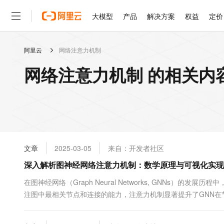
大模型
产品
解决方案
权益
定价
阿里云
网络注意力机制
大模型
产品
解决方案
权益
定价
云市场
伙伴
服务
了解阿里云
精选产品
精选解决方案
普惠上云
产品定价
精选商城
成为销售伙伴
售前咨询
为什么选择阿里云
千问AI平台
网络注意力机制 的相关内
了解云产品的定价详情
大模型服务平台百炼
千问办公，解锁你的工作
普惠上云 官方力荐
分销伙伴
在线服务
网站建设
什么是云计算
大
大模型服务与应用平台
企业级Agent产品，直接
云服务器38元/年起，超
咨询伙伴
多端小程序
技术领先
云上成本管理
售后服务
轻量应用服务器
Agency Agents：拥
官方推荐返现计划
大模型
精选产品
精选解决方案
Salesforce 国际版订阅
稳定可靠
管理和优化成本
推荐新用户得奖励，单订单
销售伙伴合作计划
自助服务
友盟天域
安全合规
人工智能与机器学习
AI
文本生成
云数据库 RDS
HappyHorse 打造一
云工开物
无影生态合作计划
在线服务
文章
2025-03-05
来自：开发者社区
观测云
分析师报告
高校专属算力普惠，学生认
计算
互联网应用开发
Qwen3.8-Max
HOT
Salesforce On Alibaba C
工单服务
深入解析图神经网络注意力机制：数学原理与可视化实现
智能体时代全能旗舰模型
Tuya 物联网平台阿里云
研究报告与白皮书
人工智能平台 PAI
快速拥有专属 OpenClaw
大模
Consulting Partner 合
大数据
容器
免费试用
短信专区
一站式AI开发、训练和推
在图神经网络（Graph Neural Networks, GNNs）
蓝凌 OA
Qwen3.7-Plus
AI 大模型销售与服务生
现代化应用
注图中最相关节点和连接的能力，注意力机制显著提升了GNN在
存储
天池大赛
能看、能想、能动手的多模
云解析DNS
解决方案免费试用 新老
电子合同
这一机制的重要性不言而喻，但其内部工作原理对许多研究者和工
最高领取价值200元试用
安全
网络与CDN
AI 算法大赛
Qwen3-VL-Plus
法和数学推导，揭示图神经网络自注意力层的内部运作机制。我们..
畅捷通