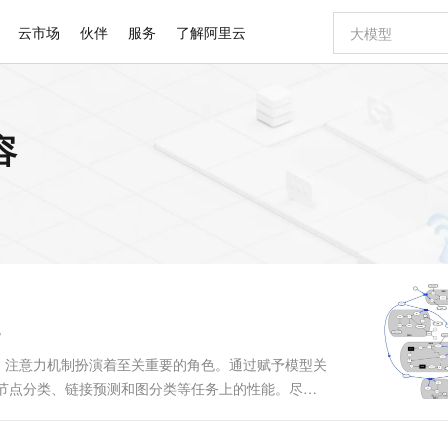
云市场
伙伴
服务
了解阿里云
AI 特惠
数据与 API
成为产品伙伴
企业增值服务
最佳实践
价格计算器
AI 场景体
基础软件
产品伙伴合
阿里云认证
市场活动
配置报价
大模型
容
自助选配和估算价格
新方式
睿译宝，AI翻译排版一步到位
智启 AI 普惠权益
产品生态集成认证中心
企业支持计划
云上春晚
域名与网站
千问官方 MaaS 平台，为开发者和 Agent 而生，新用户赠送 1 亿 + tokens 额度
Qwen Aud
AI Coding
阿里云Maa
2026 阿里云
云服务器 E
为企业打
数据集
Windows
大模型认证
模型
NEW
NEW
交付可用成果
值低价云产品抢先购
上传文档即自动完成翻译和格式还原
至高享 1亿+免费 tokens，加速 Al 应用落地
提供智能易用的域名与建站服务
智能编程，一键
安全可靠、
产品生态伙伴
专家技术服务
云上奥运之旅
弹性计算合作
阿里云中企出
手机三要素
宝塔 Linux
全部认证
价格优势
有专属领域专家
GLM-5.2：长任务时代开源旗舰模型
阿里云 OPC 创新助力计划
千问大模型
即刻拥有 DeepS
AI 电商营销
对象存储 O
大模型
产品生态伙伴工作台
企业增值服务台
云栖战略参考
云存储合作计
云栖大会
身份实名认证
CentOS
训练营
推动算力普惠，释放技术红利
最高返9万
多领域专家智能体,一键组建 AI 虚拟交付团队
快速构建应用程序和网站，即刻迈出上云第一步
至高百万元 Token 补贴，加速一人公司成长
多元化、高性能、安全可靠的大模型服务
真正可用的 1M 上下文,一次完成代码全链路开发
轻松解锁专属 Dee
从图文生成到
云上的中国
数据库合作计
活动全景
短信
Docker
图片和
站式影视创作平台
Hermes Agent，打造自进化智能体
Token Plan 模型订阅计划
数字证书管理服务（原SSL证书）
5 分钟轻松部署
AI 广告创作
无影云电脑
企业成长
NEW
信息公告
看见新力量
云网络合作计
OCR 文字识别
JAVA
证享300元代金券
可视化编排打通从文字构思到成片全链路闭环
全托管，含MySQL、PostgreSQL、SQL Server、MariaDB多引擎
自主进化，持久记忆，越用越聪明
Qwen3.8-Max 首发尝鲜，限时加量 10 倍，夜间低至2折
实现全站HTTPS，呈现可信的WEB访问
图文、视频一
随时随地安
Kimi-K3
HappyHors
NEW
魔搭 Mode
loud
服务实践
官网公告
Kimi 最新旗舰模型，长程编程与推理利器
让文字生成流
金融模力时刻
Salesforce O
版
发票查验
全能环境
Claude Code + GStack 打造工程团队
千问办公，限时限量积分加倍
Qoder
低代码高效构
AI 建站
短信服务
型
NEW
作计划
计划
创新中心
魔搭 ModelSc
健康状态
理服务
让AI从“聊天伙伴”进化为能干活的“数字员工”
安装技能 GStack，拥有专属 AI 工程团队
你的AI工作搭子，覆盖日常办公高频场景
面向真实软件的智能体编程平台
0 代码专业建
的发展历程中，注意力机制扮演着至关重要的角色。通过赋予模型关
客户案例
天气预报查询
操作系统
Deepseek-v4-pro
HappyHors
态合作计划
节点分类、链接预测和图分类等任务上的性能。尽管
态智能体模型
旗舰 MoE 大模型，百万上下文与顶尖推理能力
图生视频，流
同享
万小智 AI 建站低至 15元/月
Qoder CN
AI 短剧/漫剧
云原生数据库 
快递物流查询
WordPress
成为服务伙
程师而言仍是一个"黑盒"。 本文旨在通过可视化方
高校合作
点，立即开启云上创新
覆盖公网/内网、递归/权威、移动APP等全场景解析服务
送.CN域名，送备案服务码
基于千问大模型等，支持代码智能生成、研发智能问答
AI助力短剧
GLM-5.2
Wan2.7-T
..
Ubuntu