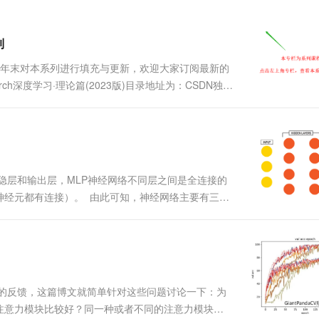
。均值模式会平滑处理同一序....
一个 AI 助手
超强辅助，Bol
即刻拥有 DeepSeek-R1 满血版
在企业官网、通讯软件中为客户提供 AI 客服
多种方案随心选，轻松解锁专属 DeepSeek
制
22年末对本系列进行填充与更新，欢迎大家订阅最新的
torch深度学习·理论篇(2023版)目录地址为：CSDN独家
专栏将通过系统的深度学习实例，从可解释性的角度对深度学习
层、隐层和输出层，MLP神经网络不同层之间是全连接的
神经元都有连接）。 由此可知，神经网络主要有三个
由权重表示，权重的大小表示可能性的大小 偏置：
多的反馈，这篇博文就简单针对这些问题讨论一下：为
注意力模块比较好？同一种或者不同的注意力模块可