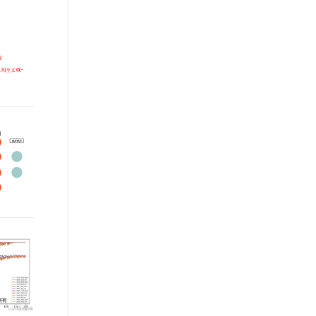
t.diy 一步搞定创意建站
构建大模型应用的安全防护体系
通过自然语言交互简化开发流程,全栈开发支持
通过阿里云安全产品对 AI 应用进行安全防护