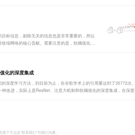
力模块以后还能用权重吗？个别注意力模块的参数如
升反降，明明人家论文里都证....
的目标信息，剔除无关的信息也是非常重要的，所以
差收缩网络的核心贡献。需要注意的是，软阈值化中
，是在注意力机制下进行的。下面分别介绍阈值需要
满足的条件 在软阈值化中，阈值....
值化的深度集成
）是一种非常热门的深度学习方法，到目前为止，在谷歌学术上的引用量达到了35772次
）是ResNet的一种改进，实际上是ResNet、注意力机制和软阈值化的深度集成，在深
络从强....
面下方点击"联系我们"与我们沟通。