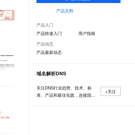
低时延的网络传输，解决客户不同站点的连
文戏情感细腻自然，动作戏激烈拳拳到肉，实现更强表演能力
支持中英文自由切换，具备更强的噪声鲁棒性
ernetes 版 ACK
云聚AI 严选权益
AI 原生数据库服务发布
SSL 证书
接、组网、数据安全传输、业务质量保障问
产品文档
，一键激活高效办公新体验
理容器应用的 K8s 服务
精选AI产品，从模型到应用全链提效
Agent 数据网关
题。
堡垒机
AI 用量加速计划
云原生数据库 PolarDB
产品入门
应用
防火墙
、识别商机，让客服更高效、服务更出色。
新老同享，达量后返
Agentic Database 发布
产品快速入门
用户指南
千问办公
主机安全
NEW
产品动态
的智能体编程平台
一站式AI生产力平台
产品最新动态
AI 应用及服务市场
伶鹊
企业级人与Agent协作平台，接入和调度多个数字员工
智能客服平台，对话机器人、对话分析、智能外呼
AI 应用
域名解析DNS
大模型服务平台百炼 - 全妙
大模型
应用创作平台
多模态内容创作工具，已接入 DeepSeek
关注DNS行业趋势、技术、标
自然语言处理
+关注
准、产品和最佳实践，连接国内
数据标注
外相关技术社群信息，追踪业内
DNS产品动态，加强信息共享，
机器学习
欢迎大家关注、推荐和投稿。
息提取
与 AI 智能体进行实时音视频通话
从文本、图片、视频中提取结构化的属性信息
构建支持视频理解的 AI 音视频实时通话应用