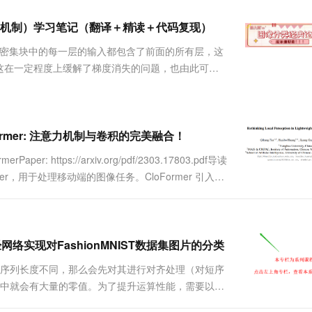
服务生态伙伴
视觉 Coding、空间感知、多模态思考等全面升级
1M上下文，专为长程任务能力而生
云工开物
企业应用
Works
Night Plan 支持 Qwen 3.8-Max
云原生大数据计算服务 MaxCompute
AI 办公
容器服务 Kub
NEW
Red Hat
力机制）学习笔记（翻译＋精读＋代码复现）
30+ 款产品免费体验
Data Agent 驱动的一站式 Data+AI 开发治理平台
夜间 5 折，Qwen/Meoo/TokenPlan 客户专享
面向分析的企业级SaaS模式云数据仓库
AI智能应用
提供一站式管
科研合作
ERP
堂（旗舰版）
SUSE
一个密集块中的每一层的输入都包含了前面的所有层，这
智能客服
AI 应用构建
大模型原生
CRM
这在一定程度上缓解了梯度消失的问题，也由此可以
防护产品
2个月
自动承接线索
六）——DenseNet学习笔记（翻译＋精读＋代码
建站小程序
Qoder
大模型服务平台百炼-应用模版
OA 办公系统
HOT
NEW
....
面向真实软件
个人版上线、团队版降价；千问3.8-Max首发发尝鲜
丰富多元化的应用模版和解决方案
力提升
财税管理
模板建站
万有无界
大模型服务平台百炼-智能体
rmer: 注意力机制与卷积的完美融合！
400电话
定制建站
的模型效果
灵活可视化地构建企业级 Agent
formerPaper: https://arxiv.org/pdf/2303.17803.pdf导读
方案
广告营销
模板小程序
ormer，用于处理移动端的图像任务。CloFormer 引入了
秒悟
人工智能平台 PAI
定制小程序
云端极速 AI 
新一代 AI 视频生成模型，深度适配广告营销等场景
AI Native 的算法工程平台，一站式完成建模、训练、推理服务部署
APP 开发
建站系统
网络实现对FashionMNIST数据集图片的分类
本序列长度不同，那么会先对其进行对齐处理（对短序
AI 应用
10分钟微调：让0.6B模型媲美235B模
多模态数据信
本中就会有大量的零值。为了提升运算性能，需要以掩
型
依托云原生高可用架构,实现Dify私有化部署
掩码的作用2、均值模式：正常模式对每个维度的所有
用1%尺寸在特定领域达到大模型90%以上效果