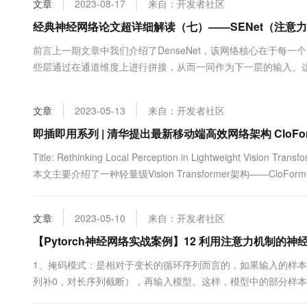
文章
2023-08-17
来自：开发者社区
大数据开发治理平台 Data
AI 产品 免费试用
网络
安全
云开发大赛
Tableau 订阅
经典神经网络论文超详细解读（七）——SENet（注意
1亿+ 大模型 tokens 和 
可观测
入门学习赛
中间件
AI空中课堂在线直播课
前言上一期文章中我们介绍了DenseNet，该网络核心在于每
云防火墙
140+云产品 免费试用
大模型服务
些层通过在通道维度上进行拼接，从而一同作为下一层的输入。
上云与迁云
云原生的云上边界网络安全
产品新客免费试用，最长1
数据库
构建更加深层次的神经网络。指路→经典神经网络论文超详细解读（
生态解决方案
千问AI平台-Token Plan
企业出海
大模型ACA认证体验
复现）今天我们继续来学习一种新的网络SENet（《Squeeze-and-E
大数据计算
文章
2023-05-13
来自：开发者社区
助力企业全员 AI 认知与能
行业生态解决方案
政企业务
媒体服务
千问AI平台-模型体验
即插即用系列 | 清华提出最新移动端高效网络架构 CloFo
开发者生态解决方案
在线体验全尺寸、多种模态
企业服务与云通信
Title: Rethinking Local Perception in Lightweight Vision Trans
AI 开发和 AI 应用解决
本文主要介绍了一种轻量级Vision Transformer架构——CloF
Happy 系列大模型
域名与网站
AttnConv，这是一种结合....
终端用户计算
文章
2023-05-10
来自：开发者社区
Serverless
【Pytorch神经网络实战案例】12 利用注意力机制的神经
大模型解决方案
1、掩码模式：是相对于变长的循环序列而言的，如果输入的样
开发工具
快速部署 Dify，高效搭建 
列补0，对长序列截断），再输入模型。这样，模型中的部分样
迁移与运维管理
码的方式将不需要的零值去掉，并保留非零值进行计算，这就是