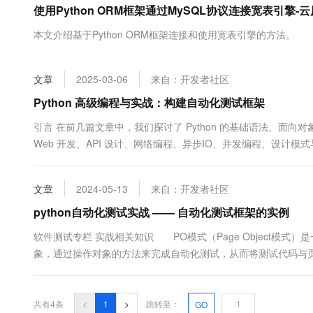
使用Python ORM框架通过MySQL协议连接宽表引擎-云
大数据开发治理平台 Data
AI 产品 免费试用
网络
安全
云开发大赛
Tableau 订阅
1亿+ 大模型 tokens 和 
本文介绍基于Python ORM框架连接和使用宽表引擎的方法。
可观测
入门学习赛
中间件
AI空中课堂在线直播课
云防火墙
140+云产品 免费试用
大模型服务
上云与迁云
云原生的云上边界网络安全
产品新客免费试用，最长1
数据库
文章
2025-03-06
来自：开发者社区
生态解决方案
千问AI平台-Token Plan
企业出海
大模型ACA认证体验
Python 高级编程与实战：构建自动化测试框架
大数据计算
助力企业全员 AI 认知与能
行业生态解决方案
政企业务
引言 在前几篇文章中，我们探讨了 Python 的基础语法、
媒体服务
千问AI平台-模型体验
开发者生态解决方案
Web 开发、API 设计、网络编程、异步IO、并发编程、设
在线体验全尺寸、多种模态
企业服务与云通信
讨 Python 中的自动化测试框架，并通过实战项目帮助你掌握这些技
AI 开发和 AI 应用解决
Happy 系列大模型
域名与网站
文章
2024-05-13
来自：开发者社区
python自动化测试实战 —— 自动化测试框架的实例
终端用户计算
软件测试专栏 实战相关知识 PO模式（Page Object模
Serverless
大模型解决方案
象，通过操作对象的方法来完成自动化测试，从而将测试代码与
使用性。 &...
开发工具
快速部署 Dify，高效搭建 
迁移与运维管理
共有4条
<
1
>
跳转至：
GO