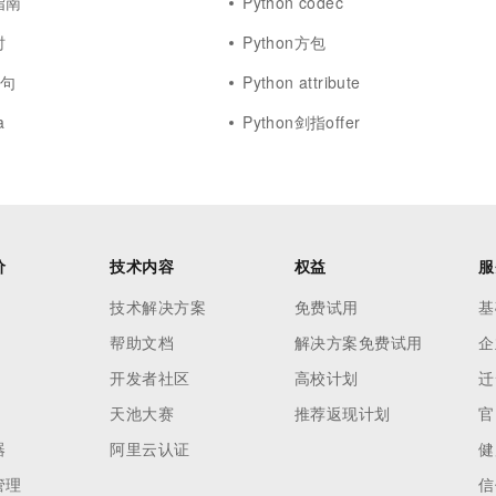
指南
Python codec
时
Python方包
语句
Python attribute
a
Python剑指offer
价
技术内容
权益
服
技术解决方案
免费试用
基
帮助文档
解决方案免费试用
企
开发者社区
高校计划
迁
天池大赛
推荐返现计划
官
器
阿里云认证
健
管理
信