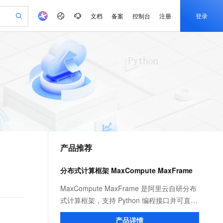
文档
备案
控制台
注册
登录
验
作计划
器
AI 活动
专业服务
服务伙伴合作计划
开发者社区
加入我们
产品动态
服务平台百炼
阿里云 OPC 创新助力计划
一站式生成采购清单，支持单品或批量购买
可编辑精美 PPT 文稿
S产品伙伴计划（繁花）
峰会
CS
造的大模型服务与应用开发平台
Agency Agents：拥有专属领域专家
AI 生产力先锋
Al MaaS 服务伙伴赋能合作
域名
博文
Careers
至高可申请百万元
Qwen3.8-Max 模型上线
 轻松生成专业的 PPT
开启高性价比 AI 编程新体验
弹性可伸缩的云计算服务
先锋实践拓展 AI 生产力的边界
多领域专家智能体,一键组建 AI 虚拟交付团队
Token 补贴，五大权
计划
海大会
伙伴信用分合作计划
商标
问答
社会招聘
益加速 OPC 成功
帕鲁游戏服务器
SS
HappyHorse 打造一站式影视创作平台
飞天发布时刻
HOT
Open Search 向量检索版支
划
备案
电子书
校园招聘
联机服务器，轻松开启游戏
视频创作，一键激活电商全链路生产力
稳定、安全、高性价比、高性能的云存储服务
所见，即是所愿
持视频检索 Pipeline 功能
可视化编排打通从文字构思到成片全链路闭环
更多支持
划
公司注册
镜像站
视频生成
语音识别与合成
 智能体与工作流应用
漫剧工坊：一站式动画创作平台
AI 实训营
应用身份服务 (IDaaS)
合作伙伴培训与认证
产品推荐
划
上云迁移
站生成，高效打造优质广告素材
全接入的云上超级电脑
通过阿里云百炼高效搭建AI应用,助力高效开发
快速生产连贯的高质量长漫剧
从基础到进阶，Agent 创客手把手教你
OpenClaw 管理能力上线
e-1.1-T2V
Qwen3-TTS-Flash
lScope
我要反馈
查询合作伙伴
畅细腻的高质量视频
离线语音合成大模型，多语言方言自适应，低延迟高稳定
n Alibaba Cloud ISV 合作
代维服务
建企业门户网站
10 分钟搭建微信、支付宝小程序
分布式计算框架 MaxCompute MaxFrame
MaxCompute MaxFrame 提
创新加速
ope
登录合作伙伴管理后台
我要建议
站，无忧落地极速上线
以可视化方式快速构建移动和 PC 门户网站
国内短信简单易用，安全可靠，秒级触达，全球覆盖200+国家和地区。
高效部署网站，快速应用到小程序
供自动弹性内存功能
e-1.1-I2V
Cosyvoice-V3-Flash
MaxCompute MaxFrame 是阿里云自研分布
安全
畅自然，细节丰富
高表现力语音合成大模型，语音克隆听感自然
我要投诉
PolarDB
式计算框架，支持 Python 编程接口并可直接
上云场景组合购
Milvus 弹性伸缩功能新增节
伴
漫剧创作，剧本、分镜、视频高效生成
100%兼容MySQL、PostgreSQL，兼容Oracle，支持集中和分布式
覆盖90%+业务场景，专享组合折扣价
点支持范围
使用 MaxCompute 计算资源及数据接口，与
2V
VPN
Fun-ASR
产品详情