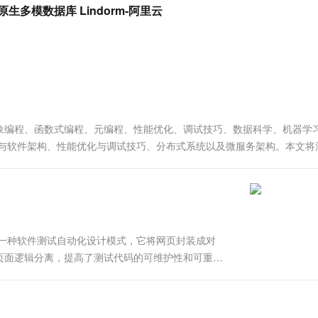
服务生态伙伴
视觉 Coding、空间感知、多模态思考等全面升级
1M上下文，专为长程任务能力而生
云工开物
原生多模数据库 Lindorm-阿里云
企业应用
Works
Night Plan 支持 Qwen 3.8-Max
云原生大数据计算服务 MaxCompute
AI 办公
容器服务 Kub
NEW
Red Hat
30+ 款产品免费体验
Data Agent 驱动的一站式 Data+AI 开发治理平台
夜间 5 折，Qwen/Meoo/TokenPlan 客户专享
面向分析的企业级SaaS模式云数据仓库
AI智能应用
提供一站式管
科研合作
ERP
堂（旗舰版）
SUSE
智能客服
AI 应用构建
大模型原生
CRM
防护产品
2个月
自动承接线索
建站小程序
Qoder
大模型服务平台百炼-应用模版
OA 办公系统
HOT
NEW
面向真实软件
个人版上线、团队版降价；千问3.8-Max首发发尝鲜
丰富多元化的应用模版和解决方案
力提升
财税管理
模板建站
面向对象编程、函数式编程、元编程、性能优化、调试技巧、数据科学、机器学
万有无界
大模型服务平台百炼-智能体
400电话
定制建站
计模式与软件架构、性能优化与调试技巧、分布式系统以及微服务架构。本文将
的模型效果
灵活可视化地构建企业级 Agent
术。 1. 自动化测试基础 自动...
方案
广告营销
模板小程序
秒悟
人工智能平台 PAI
定制小程序
云端极速 AI 
新一代 AI 视频生成模型，深度适配广告营销等场景
AI Native 的算法工程平台，一站式完成建模、训练、推理服务部署
APP 开发
式）是一种软件测试自动化设计模式，它将网页封装成对
建站系统
页面逻辑分离，提高了测试代码的可维护性和可重复
AI 应用
10分钟微调：让0.6B模型媲美235B模
多模态数据信
型
依托云原生高可用架构,实现Dify私有化部署
用1%尺寸在特定领域达到大模型90%以上效果