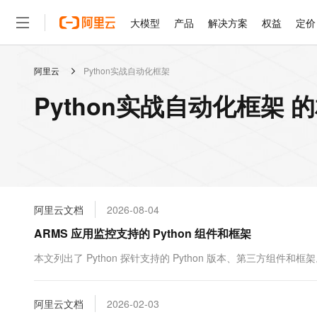
大模型
产品
解决方案
权益
定价
阿里云
Python实战自动化框架
大模型
产品
解决方案
权益
定价
云市场
伙伴
服务
了解阿里云
精选产品
精选解决方案
普惠上云
产品定价
精选商城
成为销售伙伴
售前咨询
为什么选择阿里云
千问AI平台
Python实战自动化框架 
了解云产品的定价详情
大模型服务平台百炼
睿译宝，AI翻译排版一
普惠上云 官方力荐
分销伙伴
在线服务
网站建设
什么是云计算
大
大模型服务与应用平台
上传文档即自动完成翻译和
云服务器38元/年起，超
咨询伙伴
多端小程序
技术领先
云上成本管理
售后服务
轻量应用服务器
GLM-5.2：长任务时代
官方推荐返现计划
大模型
精选产品
精选解决方案
Salesforce 国际版订阅
稳定可靠
管理和优化成本
推荐新用户得奖励，单订单
销售伙伴合作计划
自助服务
友盟天域
安全合规
人工智能与机器学习
AI
文本生成
云数据库 RDS
Hermes Agent，打造
云工开物
无影生态合作计划
在线服务
阿里云文档
2026-08-04
观测云
分析师报告
自主进化，持久记忆，越用
高校专属算力普惠，学生认
计算
互联网应用开发
Qwen3.8-Max
HOT
Salesforce On Alibaba C
工单服务
ARMS 应用监控支持的 Python 组件和框架
智能体时代全能旗舰模型
Tuya 物联网平台阿里云
研究报告与白皮书
人工智能平台 PAI
快速拥有专属 OpenClaw
大模
Consulting Partner 合
大数据
容器
免费试用
短信专区
一站式AI开发、训练和推
本文列出了 Python 探针支持的 Python 版本、第三方组件和框
蓝凌 OA
Qwen3.7-Plus
AI 大模型销售与服务生
现代化应用
存储
天池大赛
能看、能想、能动手的多模
云解析DNS
解决方案免费试用 新老
电子合同
最高领取价值200元试用
安全
阿里云文档
网络与CDN
2026-02-03
AI 算法大赛
Qwen3-VL-Plus
畅捷通