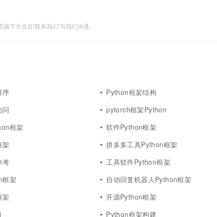
一个 AI 助手
超强辅助，Bol
即刻拥有 DeepSeek-R1 满血版
在企业官网、通讯软件中为客户提供 AI 客服
多种方案随心选，轻松解锁专属 DeepSeek
面下方点击"联系我们"与我们沟通。
排序
Python框架结构
访问
pytorch框架Python
hon框架
软件Python框架
框架
拼多多工具Python框架
参考
工具软件Python框架
on框架
自动回复机器人Python框架
框架
开源Python框架
i
Python框架构建