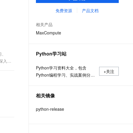
MaxCompute Notebook、镜像管理等功能共
文戏情感细腻自然，动作戏激烈拳拳到肉，实现更强表演能力
支持中英文自由切换，具备更强的噪声鲁棒性
ernetes 版 ACK
云聚AI 严选权益
AI 原生数据库服务发布
SSL 证书
同构成 MaxCompute 完整 Python 开发生
免费资源
产品文档
，一键激活高效办公新体验
理容器应用的 K8s 服务
精选AI产品，从模型到应用全链提效
Agent 数据网关
态。
堡垒机
AI 用量加速计划
云原生数据库 PolarDB
相关产品
应用
防火墙
、识别商机，让客服更高效、服务更出色。
新老同享，达量后返
Agentic Database 发布
MaxCompute
千问办公
主机安全
NEW
的智能体编程平台
一站式AI生产力平台
Python学习站
习、
AI 应用及服务市场
伶鹊
深入探
企业级人与Agent协作平台，接入和调度多个数字员工
智能客服平台，对话机器人、对话分析、智能外呼
Python学习资料大全，包含
AI 应用
+关注
Python编程学习、实战案例分
大模型服务平台百炼 - 全妙
大模型
应用创作平台
享、开发者必知词条等内容。
多模态内容创作工具，已接入 DeepSeek
自然语言处理
相关镜像
数据标注
python-release
机器学习
息提取
与 AI 智能体进行实时音视频通话
从文本、图片、视频中提取结构化的属性信息
构建支持视频理解的 AI 音视频实时通话应用