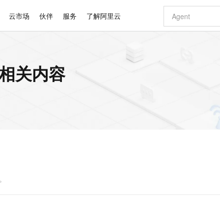
云市场
伙伴
服务
了解阿里云
AI 特惠
数据与 API
成为产品伙伴
企业增值服务
最佳实践
价格计算器
AI 场景体
基础软件
产品伙伴合
阿里云认证
市场活动
配置报价
大模型
的相关内容
自助选配和估算价格
步到位
智启 AI 普惠权益
产品生态集成认证中心
企业支持计划
云上春晚
域名与网站
Qwen Audio：打造专属 AI 语音助手
千问官方 MaaS 平台，为开发者和 Agent 而生，新用户赠送 1 亿 + tokens 额度
一句话生成原生
AI Coding
阿里云Maa
2026 阿里云
云服务器 E
为企业打
数据集
Windows
大模型认证
模型
NEW
NEW
格式还原
值低价云产品抢先购
至高享 1亿+免费 tokens，加速 Al 应用落地
提供智能易用的域名与建站服务
Qwen-Audio-3.0-Realtime 端到端实时语音角色扮演
输入一句话想法,
智能编程，一键
安全可靠、
产品生态伙伴
专家技术服务
云上奥运之旅
弹性计算合作
阿里云中企出
手机三要素
宝塔 Linux
全部认证
价格优势
开源旗舰模型
即刻拥有 DeepSeek-V4-Pro
阿里云 OPC 创新助力计划
千问大模型
一键部署幻兽
AI 电商营销
对象存储 O
大模型
产品生态伙伴工作台
企业增值服务台
云栖战略参考
云存储合作计
云栖大会
身份实名认证
CentOS
训练营
推动算力普惠，释放技术红利
最高返9万
真正可用的 1M 上下文,一次完成代码全链路开发
快速构建应用程序和网站，即刻迈出上云第一步
轻松解锁专属 DeepSeek-V4-Pro
至高百万元 Token 补贴，加速一人公司成长
多元化、高性能、安全可靠的大模型服务
一键购买专属
从图文生成到
云上的中国
数据库合作计
活动全景
短信
Docker
图片和
自进化智能体
5 分钟轻松部署专属 QwenPaw
Token Plan 模型订阅计划
数字证书管理服务（原SSL证书）
高效搭建 AI
AI 广告创作
无影云电脑
企业成长
NEW
HOT
信息公告
看见新力量
云网络合作计
OCR 文字识别
JAVA
越聪明
证享300元代金券
全托管，含MySQL、PostgreSQL、SQL Server、MariaDB多引擎
Qwen3.8-Max 首发尝鲜，限时加量 10 倍，夜间低至2折
实现全站HTTPS，呈现可信的WEB访问
从聊天伙伴进化为能主动干活的本地数字员工
图文、视频一
随时随地安
Kimi-K3
HappyHors
NEW
魔搭 Mode
loud
服务实践
官网公告
Kimi 最新旗舰模型，长程编程与推理利器
让文字生成流
金融模力时刻
Salesforce O
版
发票查验
全能环境
Claude Code + GStack 打造工程团队
千问办公，限时限量积分加倍
Qoder
低代码高效构
AI 建站
短信服务
型
NEW
作计划
计划
创新中心
魔搭 ModelSc
健康状态
理服务
让AI从“聊天伙伴”进化为能干活的“数字员工”
安装技能 GStack，拥有专属 AI 工程团队
你的AI工作搭子，覆盖日常办公高频场景
面向真实软件的智能体编程平台
0 代码专业建
架。
客户案例
天气预报查询
操作系统
Deepseek-v4-pro
HappyHors
态合作计划
态智能体模型
旗舰 MoE 大模型，百万上下文与顶尖推理能力
图生视频，流
同享
万小智 AI 建站低至 15元/月
Qoder CN
AI 短剧/漫剧
云原生数据库 
快递物流查询
WordPress
成为服务伙
高校合作
点，立即开启云上创新
覆盖公网/内网、递归/权威、移动APP等全场景解析服务
送.CN域名，送备案服务码
基于千问大模型等，支持代码智能生成、研发智能问答
AI助力短剧
GLM-5.2
Wan2.7-T
Ubuntu