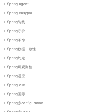
Spring agent
Spring easypoi
Spring防线
Spring守护
Spring革命
Spring数据一致性
Spring约定
Spring可观测性
Spring适应
Spring vue
Spring国际
Spring@configuration
Spring@value