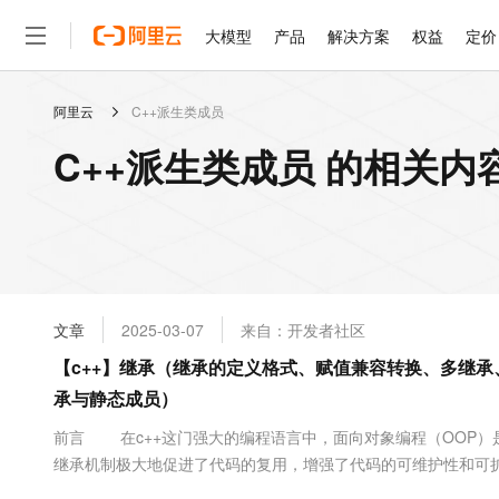
大模型
产品
解决方案
权益
定价
阿里云
C++派生类成员
大模型
产品
解决方案
权益
定价
云市场
伙伴
服务
了解阿里云
精选产品
精选解决方案
普惠上云
产品定价
精选商城
成为销售伙伴
售前咨询
为什么选择阿里云
千问AI平台
C++派生类成员 的相关内
了解云产品的定价详情
大模型服务平台百炼
千问办公，解锁你的工作
普惠上云 官方力荐
分销伙伴
在线服务
网站建设
什么是云计算
大
大模型服务与应用平台
企业级Agent产品，直接
云服务器38元/年起，超
咨询伙伴
多端小程序
技术领先
云上成本管理
售后服务
轻量应用服务器
Agency Agents：拥
官方推荐返现计划
大模型
精选产品
精选解决方案
Salesforce 国际版订阅
稳定可靠
管理和优化成本
推荐新用户得奖励，单订单
销售伙伴合作计划
自助服务
友盟天域
安全合规
人工智能与机器学习
AI
文本生成
云数据库 RDS
HappyHorse 打造一
云工开物
无影生态合作计划
在线服务
文章
2025-03-07
来自：开发者社区
观测云
分析师报告
高校专属算力普惠，学生认
计算
互联网应用开发
Qwen3.8-Max
HOT
Salesforce On Alibaba C
工单服务
【c++】继承（继承的定义格式、赋值兼容转换、多继
智能体时代全能旗舰模型
Tuya 物联网平台阿里云
研究报告与白皮书
人工智能平台 PAI
快速拥有专属 OpenClaw
大模
Consulting Partner 合
大数据
容器
承与静态成员）
免费试用
短信专区
一站式AI开发、训练和推
蓝凌 OA
Qwen3.7-Plus
AI 大模型销售与服务生
现代化应用
存储
天池大赛
前言 在c++这门强大的编程语言中，面向对象编程（OOP）
能看、能想、能动手的多模
云解析DNS
解决方案免费试用 新老
电子合同
继承机制极大地促进了代码的复用，增强了代码的可维护性和可扩
最高领取价值200元试用
安全
网络与CDN
AI 算法大赛
Qwen3-VL-Plus
承机制。 一、什么是继承 继承（inheri...
畅捷通