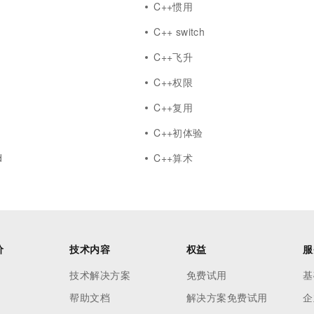
路
C++惯用
C++ switch
C++飞升
C++权限
C++复用
C++初体验
d
C++算术
价
技术内容
权益
服
技术解决方案
免费试用
基
帮助文档
解决方案免费试用
企