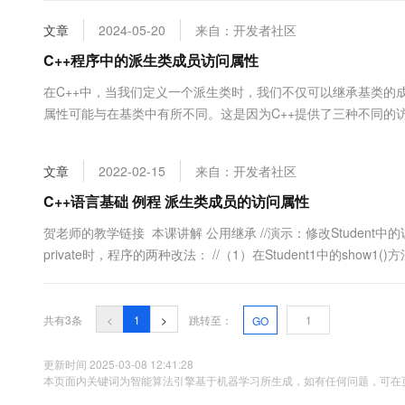
大数据开发治理平台 Data
AI 产品 免费试用
网络
安全
云开发大赛
Tableau 订阅
文章
2024-05-20
来自：开发者社区
1亿+ 大模型 tokens 和 
可观测
入门学习赛
中间件
C++程序中的派生类成员访问属性
AI空中课堂在线直播课
云防火墙
140+云产品 免费试用
大模型服务
上云与迁云
在C++中，当我们定义一个派生类时，我们不仅可以继承基类的
云原生的云上边界网络安全
产品新客免费试用，最长1
数据库
生态解决方案
属性可能与在基类中有所不同。这是因为C++提供了三种不同的访问修饰符
千问AI平台-Token Plan
企业出海
大模型ACA认证体验
大数据计算
C++中派生类成员访问属性的规则和使用方法，并通过实例演示如
助力企业全员 AI 认知与能
行业生态解决方案
政企业务
媒体服务
文章
2022-02-15
来自：开发者社区
千问AI平台-模型体验
开发者生态解决方案
在线体验全尺寸、多种模态
C++语言基础 例程 派生类成员的访问属性
企业服务与云通信
AI 开发和 AI 应用解决
Happy 系列大模型
贺老师的教学链接 本课讲解 公用继承 //演示：修改Student中
域名与网站
private时，程序的两种改法： //（1）在Student1中的show1()方法中调用
#incl...
终端用户计算
Serverless
大模型解决方案
共有3条
<
1
>
跳转至：
GO
开发工具
快速部署 Dify，高效搭建 
更新时间 2025-03-08 12:41:28
本页面内关键词为智能算法引擎基于机器学习所生成，如有任何问题，可在页
迁移与运维管理