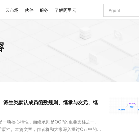
云市场
伙伴
服务
了解阿里云
AI 特惠
数据与 API
成为产品伙伴
企业增值服务
最佳实践
价格计算器
AI 场景体
基础软件
产品伙伴合
阿里云认证
市场活动
配置报价
大模型
容
自助选配和估算价格
新方式
睿译宝，AI翻译排版一步到位
智启 AI 普惠权益
产品生态集成认证中心
企业支持计划
云上春晚
域名与网站
千问官方 MaaS 平台，为开发者和 Agent 而生，新用户赠送 1 亿 + tokens 额度
Qwen Aud
AI Coding
阿里云Maa
2026 阿里云
云服务器 E
为企业打
数据集
Windows
大模型认证
模型
NEW
NEW
交付可用成果
值低价云产品抢先购
上传文档即自动完成翻译和格式还原
至高享 1亿+免费 tokens，加速 Al 应用落地
提供智能易用的域名与建站服务
智能编程，一键
安全可靠、
产品生态伙伴
专家技术服务
云上奥运之旅
弹性计算合作
阿里云中企出
手机三要素
宝塔 Linux
全部认证
价格优势
有专属领域专家
GLM-5.2：长任务时代开源旗舰模型
阿里云 OPC 创新助力计划
千问大模型
即刻拥有 DeepS
AI 电商营销
对象存储 O
大模型
产品生态伙伴工作台
企业增值服务台
云栖战略参考
云存储合作计
云栖大会
身份实名认证
CentOS
训练营
推动算力普惠，释放技术红利
最高返9万
多领域专家智能体,一键组建 AI 虚拟交付团队
快速构建应用程序和网站，即刻迈出上云第一步
至高百万元 Token 补贴，加速一人公司成长
多元化、高性能、安全可靠的大模型服务
真正可用的 1M 上下文,一次完成代码全链路开发
轻松解锁专属 Dee
从图文生成到
云上的中国
数据库合作计
活动全景
短信
Docker
图片和
站式影视创作平台
Hermes Agent，打造自进化智能体
Token Plan 模型订阅计划
数字证书管理服务（原SSL证书）
5 分钟轻松部署
AI 广告创作
无影云电脑
企业成长
NEW
信息公告
看见新力量
云网络合作计
OCR 文字识别
JAVA
证享300元代金券
可视化编排打通从文字构思到成片全链路闭环
全托管，含MySQL、PostgreSQL、SQL Server、MariaDB多引擎
自主进化，持久记忆，越用越聪明
Qwen3.8-Max 首发尝鲜，限时加量 10 倍，夜间低至2折
实现全站HTTPS，呈现可信的WEB访问
图文、视频一
随时随地安
Kimi-K3
HappyHors
NEW
魔搭 Mode
loud
服务实践
官网公告
承、派生类默认成员函数规则、继承与友元、继
Kimi 最新旗舰模型，长程编程与推理利器
让文字生成流
金融模力时刻
Salesforce O
版
发票查验
全能环境
Claude Code + GStack 打造工程团队
千问办公，限时限量积分加倍
Qoder
低代码高效构
AI 建站
短信服务
型
NEW
作计划
计划
创新中心
魔搭 ModelSc
健康状态
理服务
让AI从“聊天伙伴”进化为能干活的“数字员工”
安装技能 GStack，拥有专属 AI 工程团队
你的AI工作搭子，覆盖日常办公高频场景
面向真实软件的智能体编程平台
0 代码专业建
客户案例
天气预报查询
操作系统
Deepseek-v4-pro
HappyHors
态合作计划
是一项核心特性，而继承则是OOP的重要支柱之一。
态智能体模型
旗舰 MoE 大模型，百万上下文与顶尖推理能力
图生视频，流
同享
万小智 AI 建站低至 15元/月
Qoder CN
AI 短剧/漫剧
云原生数据库 
快递物流查询
WordPress
成为服务伙
高校合作
展性。本篇文章，作者将和大家深入探讨C++中的继
点，立即开启云上创新
覆盖公网/内网、递归/权威、移动APP等全场景解析服务
送.CN域名，送备案服务码
基于千问大模型等，支持代码智能生成、研发智能问答
AI助力短剧
GLM-5.2
Wan2.7-T
Ubuntu