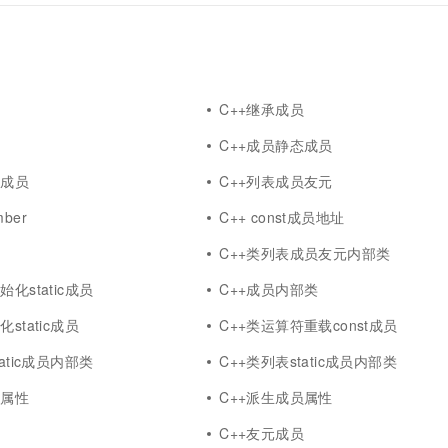
一个 AI 助手
超强辅助，Bol
即刻拥有 DeepSeek-R1 满血版
在企业官网、通讯软件中为客户提供 AI 客服
多种方案随心选，轻松解锁专属 DeepSeek
员
C++继承成员
则
C++成员静态成员
换成员
C++列表成员友元
ber
C++ const成员地址
员
C++类列表成员友元内部类
化static成员
C++成员内部类
static成员
C++类运算符重载const成员
atic成员内部类
C++类列表static成员内部类
问属性
C++派生成员属性
贝
C++友元成员