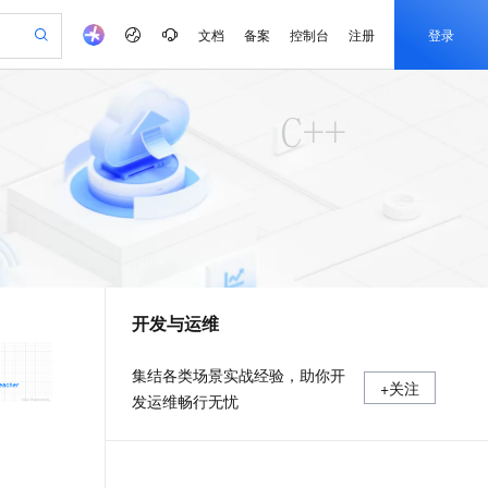
文档
备案
控制台
注册
登录
验
作计划
器
AI 活动
专业服务
服务伙伴合作计划
开发者社区
加入我们
产品动态
服务平台百炼
阿里云 OPC 创新助力计划
一站式生成采购清单，支持单品或批量购买
io：打造专属 AI 语音助手
S产品伙伴计划（繁花）
峰会
CS
造的大模型服务与应用开发平台
一句话生成原生可编辑精美 PPT 文稿
AI 生产力先锋
Al MaaS 服务伙伴赋能合作
域名
博文
Careers
至高可申请百万元
Qwen3.8-Max 模型上线
开启高性价比 AI 编程新体验
弹性可伸缩的云计算服务
Qwen-Audio-3.0-Realtime 端到端实时语音角色扮演
输入一句话想法, 轻松生成专业的 PPT
先锋实践拓展 AI 生产力的边界
Token 补贴，五大权
计划
海大会
伙伴信用分合作计划
商标
问答
社会招聘
益加速 OPC 成功
eek-V4-Pro
SS
一键部署幻兽帕鲁游戏服务器
飞天发布时刻
HOT
Open Search 向量检索版支
划
备案
电子书
校园招聘
pSeek-V4-Pro
视频创作，一键激活电商全链路生产力
稳定、安全、高性价比、高性能的云存储服务
一键购买专属联机服务器，轻松开启游戏
所见，即是所愿
持视频检索 Pipeline 功能
更多支持
划
公司注册
镜像站
视频生成
语音识别与合成
专属 QwenPaw
漫剧工坊：一站式动画创作平台
AI 实训营
HOT
应用身份服务 (IDaaS)
合作伙伴培训与认证
开发与运维
划
上云迁移
站生成，高效打造优质广告素材
全接入的云上超级电脑
从聊天伙伴进化为能主动干活的本地数字员工
快速生产连贯的高质量长漫剧
从基础到进阶，Agent 创客手把手教你
OpenClaw 管理能力上线
e-1.1-T2V
Qwen3-TTS-Flash
lScope
我要反馈
查询合作伙伴
畅细腻的高质量视频
离线语音合成大模型，多语言方言自适应，低延迟高稳定
n Alibaba Cloud ISV 合作
代维服务
建企业门户网站
10 分钟搭建微信、支付宝小程序
MaxCompute MaxFrame 提
集结各类场景实战经验，助你开
+关注
创新加速
ope
登录合作伙伴管理后台
我要建议
站，无忧落地极速上线
以可视化方式快速构建移动和 PC 门户网站
国内短信简单易用，安全可靠，秒级触达，全球覆盖200+国家和地区。
高效部署网站，快速应用到小程序
供自动弹性内存功能
发运维畅行无忧
e-1.1-I2V
Cosyvoice-V3-Flash
安全
畅自然，细节丰富
高表现力语音合成大模型，语音克隆听感自然
我要投诉
PolarDB
上云场景组合购
Milvus 弹性伸缩功能新增节
伴
漫剧创作，剧本、分镜、视频高效生成
100%兼容MySQL、PostgreSQL，兼容Oracle，支持集中和分布式
覆盖90%+业务场景，专享组合折扣价
点支持范围
2V
VPN
Fun-ASR