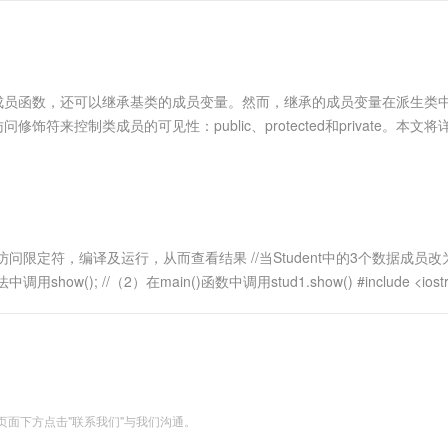
服务生态伙伴
视觉 Coding、空间感知、多模态思考等全面升级
1M上下文，专为长程任务能力而生
云工开物
企业应用
Works
Night Plan 支持 Qwen 3.8-Max
云原生大数据计算服务 MaxCompute
AI 办公
容器服务 Kub
NEW
Red Hat
30+ 款产品免费体验
Data Agent 驱动的一站式 Data+AI 开发治理平台
夜间 5 折，Qwen/Meoo/TokenPlan 客户专享
面向分析的企业级SaaS模式云数据仓库
AI智能应用
提供一站式管
科研合作
ERP
堂（旗舰版）
SUSE
智能客服
AI 应用构建
大模型原生
CRM
成员函数，还可以继承基类的成员变量。然而，继承的成员变量在派生类
防护产品
2个月
自动承接线索
建站小程序
来控制类成员的可见性：public、protected和private。本文将
Qoder
大模型服务平台百炼-应用模版
OA 办公系统
HOT
NEW
何在派生类中正确地使用这些访问属性。 首先，...
面向真实软件
个人版上线、团队版降价；千问3.8-Max首发发尝鲜
丰富多元化的应用模版和解决方案
力提升
财税管理
模板建站
万有无界
大模型服务平台百炼-智能体
400电话
定制建站
的模型效果
灵活可视化地构建企业级 Agent
方案
广告营销
模板小程序
秒悟
人工智能平台 PAI
的访问限定符，编译及运行，从而查看结果 //当Student中的3个数据成员改
定制小程序
云端极速 AI 
新一代 AI 视频生成模型，深度适配广告营销等场景
AI Native 的算法工程平台，一站式完成建模、训练、推理服务部署
show(); //（2）在main()函数中调用stud1.show() #include <iost
APP 开发
建站系统
AI 应用
10分钟微调：让0.6B模型媲美235B模
多模态数据信
型
依托云原生高可用架构,实现Dify私有化部署
面下方点击"联系我们"与我们沟通。
用1%尺寸在特定领域达到大模型90%以上效果