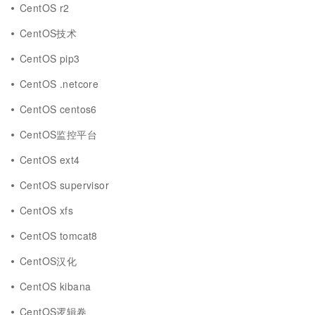
CentOS r2
CentOS技术
CentOS pip3
CentOS .netcore
CentOS centos6
CentOS监控平台
CentOS ext4
CentOS supervisor
CentOS xfs
CentOS tomcat8
CentOS汉化
CentOS kibana
CentOS逻辑卷