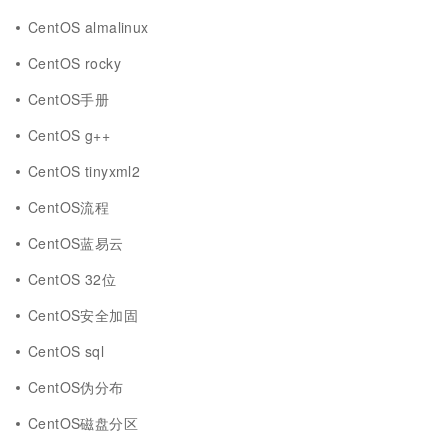
CentOS almalinux
CentOS rocky
CentOS手册
CentOS g++
CentOS tinyxml2
CentOS流程
CentOS蓝易云
CentOS 32位
CentOS安全加固
CentOS sql
CentOS伪分布
CentOS磁盘分区