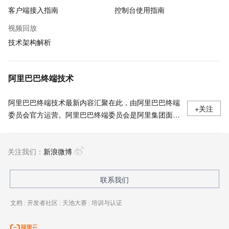
客户端接入指南
控制台使用指南
视频回放
技术架构解析
阿里巴巴终端技术
阿里巴巴终端技术最新内容汇聚在此，由阿里巴巴终端
+关注
委员会官方运营。阿里巴巴终端委员会是阿里集团面向
前端、客户端的虚拟技术组织。我们的愿景是着眼用户
体验前沿、技术创新引领业界，将面向未来，制定技术
关注我们：
策略和目标并落地执行，推动终端技术发展，帮助工程
新浪微博
师成长，打造顶级的终端体验。同时我们运营着阿里巴
巴终端域的官方公众号：阿里巴巴终端技术，欢迎关
联系我们
注。
文档
|
开发者社区
|
天池大赛
|
培训与认证