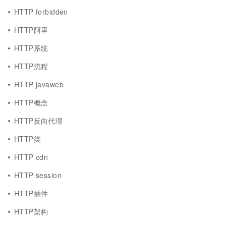
HTTP forbidden
HTTP阿里
HTTP系统
HTTP流程
HTTP javaweb
HTTP概念
HTTP反向代理
HTTP类
HTTP cdn
HTTP session
HTTP插件
HTTP架构