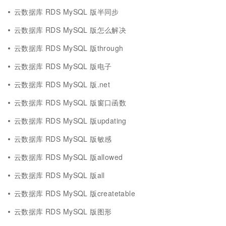
云数据库 RDS MySQL 版半同步
云数据库 RDS MySQL 版怎么解决
云数据库 RDS MySQL 版through
云数据库 RDS MySQL 版电子
云数据库 RDS MySQL 版.net
云数据库 RDS MySQL 版窗口函数
云数据库 RDS MySQL 版updating
云数据库 RDS MySQL 版敏感
云数据库 RDS MySQL 版allowed
云数据库 RDS MySQL 版all
云数据库 RDS MySQL 版createtable
云数据库 RDS MySQL 版图形