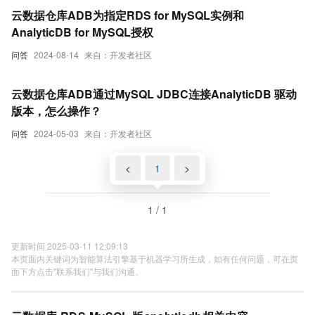
云数据仓库ADB为指定RDS for MySQL实例和
AnalyticDB for MySQL授权
问答
2024-08-14
来自：开发者社区
云数据仓库ADB通过MySQL JDBC连接AnalyticDB 驱动
版本，怎么操作？
问答
2024-05-03
来自：开发者社区
<
1
>
1 / 1
更新时间 2025-03-11 12:09:13
本页面内关键词为智能算法引擎基于机器学习所生成，如有任何问题，可在页
面下方点击"联系我们"与我们沟通。