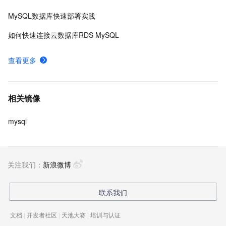
MySQL数据库快速部署实践
如何快速连接云数据库RDS MySQL
查看更多
相关镜像
mysql
关注我们：
新浪微博
联系我们
文档
|
开发者社区
|
天池大赛
|
培训与认证