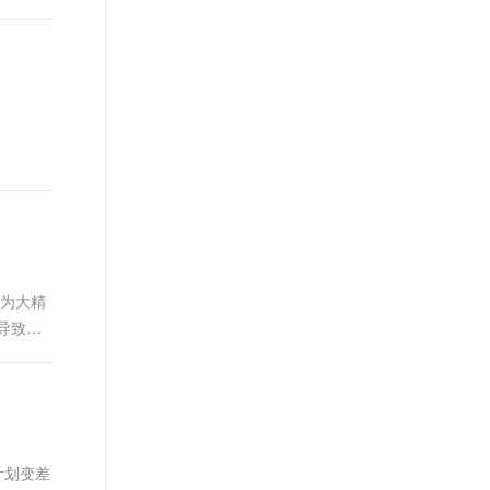
整为大精
导致数
计划变差