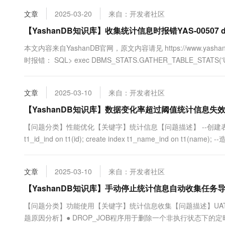
10 分钟在聊天系统中增加
专有云
文章
2025-03-20
来自：开发者社区
【YashanDB知识库】收集统计信息时报错YAS-00507 date/ti
本文内容来自YashanDB官网，原文内容请见 https://www.yashandb.
时报错： SQL> exec DBMS_STATS.GATHER_TABLE_STATS('USER'
文章
2025-03-10
来自：开发者社区
【YashanDB知识库】数据变化率超过阈值统计信息失
【问题分类】性能优化【关键字】统计信息【问题描述】 --创建表结构 drop table t1;
t1_id_ind on t1(id); create index t1_name_ind on t1(name); --造数
文章
2025-03-10
来自：开发者社区
【YashanDB知识库】手动停止统计信息自动收集任务
【问题分类】功能使用【关键字】统计信息收集【问题描述】UA
题原因分析】● DROP_JOB程序用于删除一个非执行状态下的定