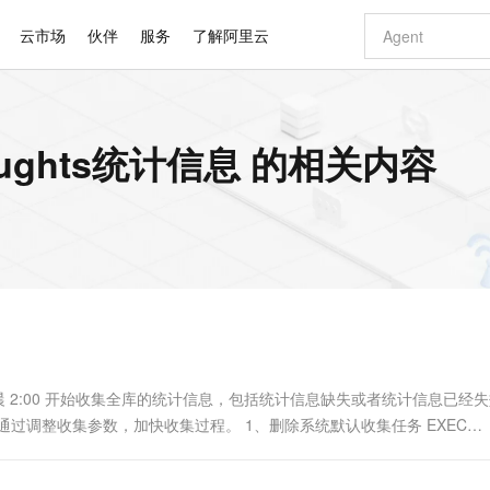
云市场
伙伴
服务
了解阿里云
AI 特惠
数据与 API
成为产品伙伴
企业增值服务
最佳实践
价格计算器
AI 场景体
基础软件
产品伙伴合
阿里云认证
市场活动
配置报价
大模型
oughts统计信息 的相关内容
自助选配和估算价格
新方式
睿译宝，AI翻译排版一步到位
智启 AI 普惠权益
产品生态集成认证中心
企业支持计划
云上春晚
域名与网站
千问官方 MaaS 平台，为开发者和 Agent 而生，新用户赠送 1 亿 + tokens 额度
Qwen Aud
AI Coding
阿里云Maa
2026 阿里云
云服务器 E
为企业打
数据集
Windows
大模型认证
模型
NEW
NEW
交付可用成果
值低价云产品抢先购
上传文档即自动完成翻译和格式还原
至高享 1亿+免费 tokens，加速 Al 应用落地
提供智能易用的域名与建站服务
智能编程，一键
安全可靠、
产品生态伙伴
专家技术服务
云上奥运之旅
弹性计算合作
阿里云中企出
手机三要素
宝塔 Linux
全部认证
价格优势
有专属领域专家
GLM-5.2：长任务时代开源旗舰模型
阿里云 OPC 创新助力计划
千问大模型
即刻拥有 DeepS
AI 电商营销
对象存储 O
大模型
产品生态伙伴工作台
企业增值服务台
云栖战略参考
云存储合作计
云栖大会
身份实名认证
CentOS
训练营
推动算力普惠，释放技术红利
最高返9万
多领域专家智能体,一键组建 AI 虚拟交付团队
快速构建应用程序和网站，即刻迈出上云第一步
至高百万元 Token 补贴，加速一人公司成长
多元化、高性能、安全可靠的大模型服务
真正可用的 1M 上下文,一次完成代码全链路开发
轻松解锁专属 Dee
从图文生成到
云上的中国
数据库合作计
活动全景
短信
Docker
图片和
站式影视创作平台
Hermes Agent，打造自进化智能体
Token Plan 模型订阅计划
数字证书管理服务（原SSL证书）
5 分钟轻松部署
AI 广告创作
无影云电脑
企业成长
NEW
信息公告
看见新力量
云网络合作计
OCR 文字识别
JAVA
证享300元代金券
可视化编排打通从文字构思到成片全链路闭环
全托管，含MySQL、PostgreSQL、SQL Server、MariaDB多引擎
自主进化，持久记忆，越用越聪明
Qwen3.8-Max 首发尝鲜，限时加量 10 倍，夜间低至2折
实现全站HTTPS，呈现可信的WEB访问
图文、视频一
随时随地安
Kimi-K3
HappyHors
NEW
魔搭 Mode
loud
服务实践
官网公告
Kimi 最新旗舰模型，长程编程与推理利器
让文字生成流
金融模力时刻
Salesforce O
版
发票查验
全能环境
Claude Code + GStack 打造工程团队
千问办公，限时限量积分加倍
Qoder
低代码高效构
AI 建站
短信服务
型
NEW
作计划
计划
创新中心
魔搭 ModelSc
健康状态
理服务
让AI从“聊天伙伴”进化为能干活的“数字员工”
安装技能 GStack，拥有专属 AI 工程团队
你的AI工作搭子，覆盖日常办公高频场景
面向真实软件的智能体编程平台
0 代码专业建
每日凌晨 2:00 开始收集全库的统计信息，包括统计信息缺失或者统计信息已经
客户案例
天气预报查询
操作系统
Deepseek-v4-pro
HappyHors
态合作计划
过调整收集参数，加快收集过程。 1、删除系统默认收集任务 EXEC
态智能体模型
旗舰 MoE 大模型，百万上下文与顶尖推理能力
图生视频，流
同享
万小智 AI 建站低至 15元/月
Qoder CN
AI 短剧/漫剧
云原生数据库 
快递物流查询
WordPress
成为服务伙
高校合作
点，立即开启云上创新
覆盖公网/内网、递归/权威、移动APP等全场景解析服务
送.CN域名，送备案服务码
基于千问大模型等，支持代码智能生成、研发智能问答
AI助力短剧
GLM-5.2
Wan2.7-T
Ubuntu