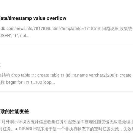
一个 AI 助手
超强辅助，Bol
即刻拥有 DeepSeek-R1 满血版
在企业官网、通讯软件中为客户提供 AI 客服
多种方案随心选，轻松解锁专属 DeepSeek
mestamp value overflow
com/newsinfo/7817899.html?templateId=1718516 问题现象 收
, 'T', nul...
效
 create table t1 (id int,name varchar2(200)); create i
 begin for i in 1..100 loop...
导致的性能变差
T对外演示环境因统计信息收集任务引起数据库整理性能变慢无应急处理
时任务。● DISABLE程序用于使一个非执行状态下的定时任务失效，失效