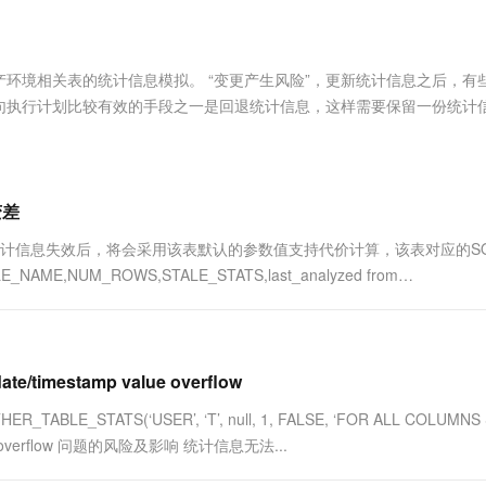
服务生态伙伴
视觉 Coding、空间感知、多模态思考等全面升级
1M上下文，专为长程任务能力而生
云工开物
企业应用
Works
Night Plan 支持 Qwen 3.8-Max
云原生大数据计算服务 MaxCompute
AI 办公
容器服务 Kub
NEW
Red Hat
30+ 款产品免费体验
Data Agent 驱动的一站式 Data+AI 开发治理平台
夜间 5 折，Qwen/Meoo/TokenPlan 客户专享
面向分析的企业级SaaS模式云数据仓库
AI智能应用
提供一站式管
科研合作
ERP
堂（旗舰版）
SUSE
环境相关表的统计信息模拟。 “变更产生风险”，更新统计信息之后，有些
智能客服
AI 应用构建
大模型原生
CRM
句执行计划比较有效的手段之一是回退统计信息，这样需要保留一份统计
防护产品
2个月
自动承接线索
建站小程序
Qoder
大模型服务平台百炼-应用模版
OA 办公系统
HOT
NEW
面向真实软件
个人版上线、团队版降价；千问3.8-Max首发发尝鲜
丰富多元化的应用模版和解决方案
力提升
财税管理
模板建站
万有无界
大模型服务平台百炼-智能体
变差
400电话
定制建站
的模型效果
灵活可视化地构建企业级 Agent
统计信息失效后，将会采用该表默认的参数值支持代价计算，该表对应的S
方案
广告营销
模板小程序
,NUM_ROWS,STALE_STATS,last_analyzed from
秒悟
人工智能平台 PAI
定制小程序
云端极速 AI 
新一代 AI 视频生成模型，深度适配广告营销等场景
AI Native 的算法工程平台，一站式完成建模、训练、推理服务部署
APP 开发
建站系统
mestamp value overflow
E_STATS(‘USER’, ‘T’, null, 1, FALSE, ‘FOR ALL COLUMNS 
AI 应用
10分钟微调：让0.6B模型媲美235B模
多模态数据信
 value overflow 问题的风险及影响 统计信息无法...
型
依托云原生高可用架构,实现Dify私有化部署
用1%尺寸在特定领域达到大模型90%以上效果