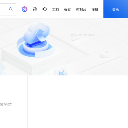
文档
备案
控制台
注册
登录
验
作计划
器
AI 活动
专业服务
服务伙伴合作计划
开发者社区
加入我们
产品动态
服务平台百炼
阿里云 OPC 创新助力计划
一站式生成采购清单，支持单品或批量购买
io：打造专属 AI 语音助手
S产品伙伴计划（繁花）
峰会
CS
造的大模型服务与应用开发平台
一句话生成原生可编辑精美 PPT 文稿
AI 生产力先锋
Al MaaS 服务伙伴赋能合作
域名
博文
Careers
至高可申请百万元
Qwen3.8-Max 模型上线
开启高性价比 AI 编程新体验
弹性可伸缩的云计算服务
Qwen-Audio-3.0-Realtime 端到端实时语音角色扮演
输入一句话想法, 轻松生成专业的 PPT
先锋实践拓展 AI 生产力的边界
Token 补贴，五大权
计划
海大会
伙伴信用分合作计划
商标
问答
社会招聘
益加速 OPC 成功
eek-V4-Pro
SS
一键部署幻兽帕鲁游戏服务器
飞天发布时刻
HOT
Open Search 向量检索版支
划
备案
电子书
校园招聘
pSeek-V4-Pro
视频创作，一键激活电商全链路生产力
稳定、安全、高性价比、高性能的云存储服务
一键购买专属联机服务器，轻松开启游戏
所见，即是所愿
持视频检索 Pipeline 功能
更多支持
划
公司注册
镜像站
视频生成
语音识别与合成
专属 QwenPaw
漫剧工坊：一站式动画创作平台
AI 实训营
HOT
应用身份服务 (IDaaS)
合作伙伴培训与认证
划
上云迁移
站生成，高效打造优质广告素材
全接入的云上超级电脑
从聊天伙伴进化为能主动干活的本地数字员工
快速生产连贯的高质量长漫剧
从基础到进阶，Agent 创客手把手教你
OpenClaw 管理能力上线
e-1.1-T2V
Qwen3-TTS-Flash
lScope
我要反馈
查询合作伙伴
畅细腻的高质量视频
离线语音合成大模型，多语言方言自适应，低延迟高稳定
n Alibaba Cloud ISV 合作
代维服务
建企业门户网站
10 分钟搭建微信、支付宝小程序
MaxCompute MaxFrame 提
创新加速
ope
登录合作伙伴管理后台
我要建议
站，无忧落地极速上线
以可视化方式快速构建移动和 PC 门户网站
国内短信简单易用，安全可靠，秒级触达，全球覆盖200+国家和地区。
高效部署网站，快速应用到小程序
供自动弹性内存功能
失效的对
e-1.1-I2V
Cosyvoice-V3-Flash
安全
畅自然，细节丰富
高表现力语音合成大模型，语音克隆听感自然
我要投诉
PolarDB
上云场景组合购
Milvus 弹性伸缩功能新增节
伴
漫剧创作，剧本、分镜、视频高效生成
100%兼容MySQL、PostgreSQL，兼容Oracle，支持集中和分布式
覆盖90%+业务场景，专享组合折扣价
点支持范围
2V
VPN
Fun-ASR