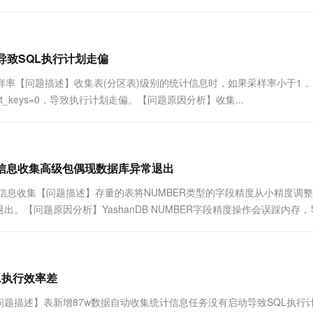
B。【解决/规避方法】scss 代码解读复制...
导致SQL执行计划走偏
样率【问题描述】收集表(分区表)级别的统计信息时，如果采样率小于1，
据，其distinct_keys=0，导致执行计划走偏。【问题原因分析】收集...
统计信息收集高级包偶现数据库异常退出
信息收集【问题描述】存量的表将NUMBER类型的字段精度从小精度调
【问题原因分析】YashanDB NUMBER字段精度操作会误踩内存，
L执行效率差
题描述】表新增87w数据自动收集统计信息任务没有启动导致SQL执行