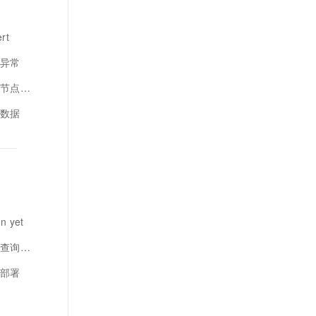
rt
询异常
节点备份
山数据
 yet
询性能慢
机部署