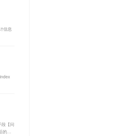
t.diy 一步搞定创意建站
构建大模型应用的安全防护体系
通过自然语言交互简化开发流程,全栈开发支持
通过阿里云安全产品对 AI 应用进行安全防护
集统计信息
ndex
手段【问
后的定