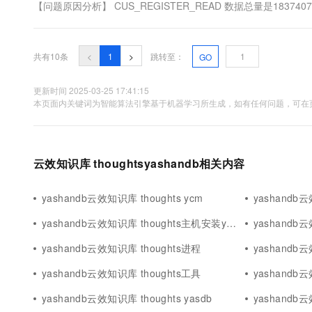
【问题原因分析】 CUS_REGISTER_READ 数据总量是183740
10%，没有...
共有10条
<
1
>
跳转至：
GO
更新时间 2025-03-25 17:41:15
本页面内关键词为智能算法引擎基于机器学习所生成，如有任何问题，可在页
云效知识库 thoughtsyashandb相关内容
yashandb云效知识库 thoughts ycm
yashandb
yashandb云效知识库 thoughts主机安装ycm-agent任务
yashandb云
yashandb云效知识库 thoughts进程
yashandb云
yashandb云效知识库 thoughts工具
yashandb云
yashandb云效知识库 thoughts yasdb
yashandb