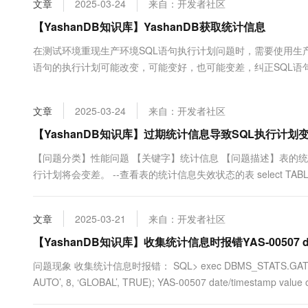
文章
2025-03-24
来自：开发者社区
大数据开发治理平台 Data
AI 产品 免费试用
网络
安全
云开发大赛
Tableau 订阅
【YashanDB知识库】YashanDB获取统计信息
1亿+ 大模型 tokens 和 
可观测
入门学习赛
中间件
AI空中课堂在线直播课
在测试环境重现生产环境SQL语句执行计划问题时，需要使用生产
云防火墙
140+云产品 免费试用
大模型服务
语句的执行计划可能改变，可能变好，也可能变差，纠正SQL语
上云与迁云
云原生的云上边界网络安全
产品新客免费试用，最长1
数据库
历史版本。 下面脚本可以从系统表中获取...
生态解决方案
千问AI平台-Token Plan
企业出海
大模型ACA认证体验
大数据计算
文章
2025-03-24
来自：开发者社区
助力企业全员 AI 认知与能
行业生态解决方案
政企业务
媒体服务
千问AI平台-模型体验
【YashanDB知识库】过期统计信息导致SQL执行计划
开发者生态解决方案
在线体验全尺寸、多种模态
企业服务与云通信
【问题分类】性能问题 【关键字】统计信息 【问题描述】表的
AI 开发和 AI 应用解决
行计划将会变差。 --查看表的统计信息失效状态的表 select TABLE_NAME
Happy 系列大模型
域名与网站
DBA_TAB_STATISTICS where STALE_STAT...
终端用户计算
文章
2025-03-21
来自：开发者社区
Serverless
【YashanDB知识库】收集统计信息时报错YAS-00507 date/ti
大模型解决方案
问题现象 收集统计信息时报错： SQL> exec DBMS_STATS.GATHER_TABL
开发工具
快速部署 Dify，高效搭建 
AUTO’, 8, ‘GLOBAL’, TRUE); YAS-00507 date/timestamp
迁移与运维管理