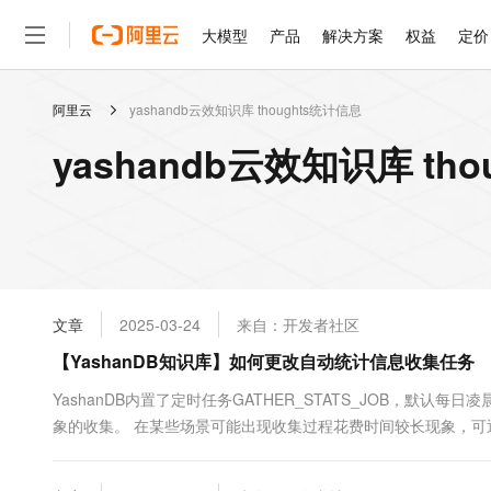
大模型
产品
解决方案
权益
定价
阿里云
yashandb云效知识库 thoughts统计信息
大模型
产品
解决方案
权益
定价
云市场
伙伴
服务
了解阿里云
精选产品
精选解决方案
普惠上云
产品定价
精选商城
成为销售伙伴
售前咨询
为什么选择阿里云
千问AI平台
yashandb云效知识库 th
了解云产品的定价详情
大模型服务平台百炼
千问办公，解锁你的工作
普惠上云 官方力荐
分销伙伴
在线服务
网站建设
什么是云计算
大
大模型服务与应用平台
企业级Agent产品，直接
云服务器38元/年起，超
咨询伙伴
多端小程序
技术领先
云上成本管理
售后服务
轻量应用服务器
Agency Agents：拥
官方推荐返现计划
大模型
精选产品
精选解决方案
Salesforce 国际版订阅
稳定可靠
管理和优化成本
推荐新用户得奖励，单订单
销售伙伴合作计划
自助服务
友盟天域
安全合规
人工智能与机器学习
AI
文本生成
云数据库 RDS
HappyHorse 打造一
云工开物
无影生态合作计划
在线服务
文章
2025-03-24
来自：开发者社区
观测云
分析师报告
高校专属算力普惠，学生认
计算
互联网应用开发
Qwen3.8-Max
HOT
Salesforce On Alibaba C
工单服务
【YashanDB知识库】如何更改自动统计信息收集任务
智能体时代全能旗舰模型
Tuya 物联网平台阿里云
研究报告与白皮书
人工智能平台 PAI
快速拥有专属 OpenClaw
大模
Consulting Partner 合
大数据
容器
免费试用
短信专区
一站式AI开发、训练和推
YashanDB内置了定时任务GATHER_STATS_JOB，默认
蓝凌 OA
Qwen3.7-Plus
AI 大模型销售与服务生
现代化应用
象的收集。 在某些场景可能出现收集过程花费时间较长现象，可通
存储
天池大赛
能看、能想、能动手的多模
云解析DNS
解决方案免费试用 新老
电子合同
DBMS_SCHEDULER.DROP_JOB('GA...
最高领取价值200元试用
安全
网络与CDN
AI 算法大赛
Qwen3-VL-Plus
畅捷通