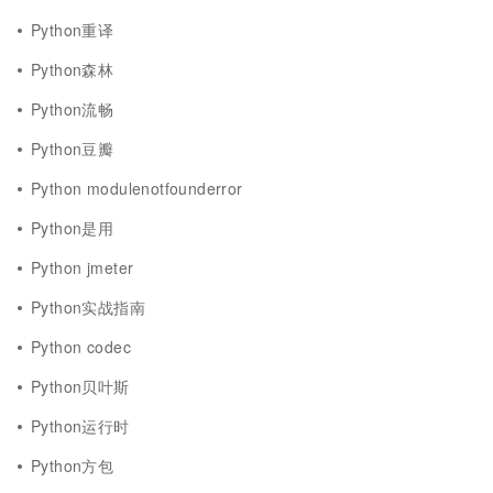
Python重译
Python森林
Python流畅
Python豆瓣
Python modulenotfounderror
Python是用
Python jmeter
Python实战指南
Python codec
Python贝叶斯
Python运行时
Python方包