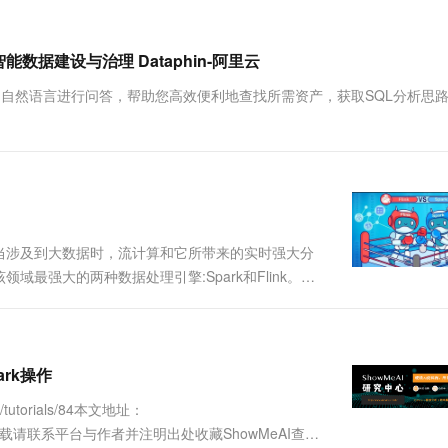
一个 AI 助手
超强辅助，Bol
即刻拥有 DeepSeek-R1 满血版
在企业官网、通讯软件中为客户提供 AI 客服
多种方案随心选，轻松解锁专属 DeepSeek
数据建设与治理 Dataphin-阿里云
，使用自然语言进行问答，帮助您高效便利地查找所需资产，获取SQL分析思
当涉及到大数据时，流计算和它所带来的实时强大分
最强大的两种数据处理引擎:Spark和Flink。自
下，它的性能超过了Hadoop MapReduce的三位
ark操作
tutorials/84本文地址：
声明：版权所有，转载请联系平台与作者并注明出处收藏ShowMeAI查看