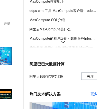
MaxCompute连接地址
t.diy 一步搞定创意建站
构建大模型应用的安全防护体系
通过自然语言交互简化开发流程,全栈开发支持
通过阿里云安全产品对 AI 应用进行安全防护
odps cmd工具-MaxCompute客户端（odpscmd）下载、安装、配置、运行
MaxCompute SQL介绍
路，并提
阿里云MaxCompute是什么
MaxCompute的租户级别元数据服务InformationSchema介绍
函数参考-云原生大数据计算服务 MaxCompute-阿里云
MaxCompute日期函数
阿里巴巴大数据计算
创建和删除表
MaxCompute MCP 服务使用文档
阿里大数据官方技术圈
+关注
热门技术解决方案
更多