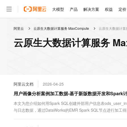
大模型
产品
解决方案
权益
定价
阿里云
云原生大数据计算服务 MaxCompute
云原生大数据计算服务 
大模型
产品
解决方案
权益
定价
云市场
伙伴
服务
了解阿里云
精选产品
精选解决方案
普惠上云
产品定价
精选商城
成为销售伙伴
售前咨询
为什么选择阿里云
千问AI平台
云原生大数据计算服务 MaxC
了解云产品的定价详情
大模型服务平台百炼
千问办公，解锁你的工作
普惠上云 官方力荐
分销伙伴
在线服务
网站建设
什么是云计算
大
大模型服务与应用平台
企业级Agent产品，直接
云服务器38元/年起，超
咨询伙伴
多端小程序
技术领先
云上成本管理
售后服务
轻量应用服务器
Agency Agents：拥
官方推荐返现计划
大模型
精选产品
精选解决方案
Salesforce 国际版订阅
稳定可靠
管理和优化成本
推荐新用户得奖励，单订单
销售伙伴合作计划
自助服务
友盟天域
安全合规
人工智能与机器学习
AI
文本生成
云数据库 RDS
HappyHorse 打造一
云工开物
无影生态合作计划
在线服务
阿里云文档
2026-04-25
观测云
分析师报告
高校专属算力普惠，学生认
计算
互联网应用开发
Qwen3.8-Max
HOT
Salesforce On Alibaba C
工单服务
用户画像分析案例加工数据-基于新版数据开发和Spark
智能体时代全能旗舰模型
Tuya 物联网平台阿里云
研究报告与白皮书
人工智能平台 PAI
快速拥有专属 OpenClaw
大模
Consulting Partner 合
大数据
容器
免费试用
短信专区
一站式AI开发、训练和推
本文为您介绍如何用Spark SQL创建外部用户信息表ods_user_inf
蓝凌 OA
Qwen3.7-Plus
AI 大模型销售与服务生
现代化应用
与日志数据，通过DataWorks的EMR Spark SQL节点进
存储
天池大赛
能看、能想、能动手的多模
云解析DNS
解决方案免费试用 新老
电子合同
析已同步的数据，完成数仓简单数据加工场景。
最高领取价值200元试用
安全
网络与CDN
AI 算法大赛
Qwen3-VL-Plus
畅捷通