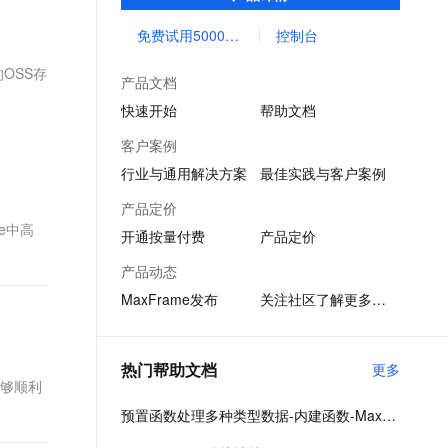
统数据平台在资源扩展性和弹性方面的限
文戏情感细腻自然，动作戏激烈拳拳到肉，实现更强表演能力
支持中英文自由切换，具备更强的噪声鲁棒性
云聚AI 严选权益
AI 原生数据库服务发布
SSL 证书
制，最小化用户运维投入，使您可以经济并
免费试用5000CU时
控制台
，一键激活高效办公新体验
上边界网络安全防护产品
精选AI产品，从模型到应用全链提效
Agent 数据网关
高效的分析处理海量数据。
堡垒机
OSS存
AI 用量加速计划
云原生数据库 PolarDB
产品文档
应用
防火墙
、识别商机，让客服更高效、服务更出色。
新老同享，达量后返
Agentic Database 发布
快速开始
帮助文档
千问办公
主机安全
NEW
客户案例
的智能体编程平台
一站式AI生产力平台
行业与通用解决方案
最佳实践与客户案例
AI 应用及服务市场
伶鹊
产品定价
企业级人与Agent协作平台，接入和调度多个数字员工
智能客服平台，对话机器人、对话分析、智能外呼
e中高
AI 应用
开通按量付费
产品定价
大模型服务平台百炼 - 全妙
大模型
产品动态
应用创作平台
多模态内容创作工具，已接入 DeepSeek
MaxFrame发布
关注社区了解更多动态
自然语言处理
数据标注
热门帮助文档
更多
机器学习
能够顺利
息提取
与 AI 智能体进行实时音视频通话
预置函数处理多种类型数据-内建函数-MaxCompute-阿里云
从文本、图片、视频中提取结构化的属性信息
构建支持视频理解的 AI 音视频实时通话应用