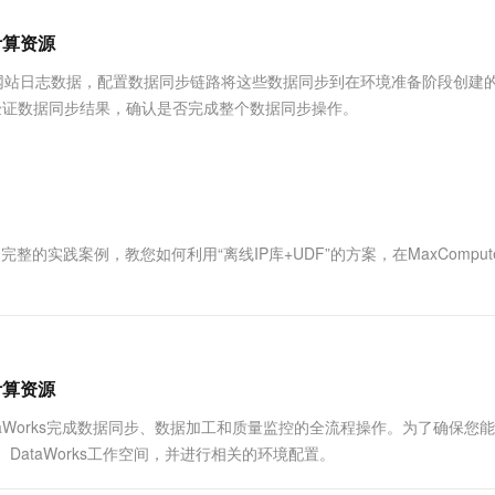
服务生态伙伴
视觉 Coding、空间感知、多模态思考等全面升级
1M上下文，专为长程任务能力而生
云工开物
企业应用
Works
Night Plan 支持 Qwen 3.8-Max
云原生大数据计算服务 MaxCompute
AI 办公
云防火墙
NEW
Red Hat
计算资源
30+ 款产品免费体验
Data Agent 驱动的一站式 Data+AI 开发治理平台
夜间 5 折，Qwen/Meoo/TokenPlan 客户专享
面向分析的企业级SaaS模式云数据仓库
AI智能应用
云原生的云
科研合作
ERP
堂（旗舰版）
SUSE
信息和网站日志数据，配置数据同步链路将这些数据同步到在环境准备阶段创建的
 ACK
智能客服
AI 应用构建
大模型原生
CRM
询验证数据同步结果，确认是否完成整个数据同步操作。
8s 服务
2个月
自动承接线索
建站小程序
Qoder
大模型服务平台百炼-应用模版
OA 办公系统
HOT
NEW
面向真实软件
个人版上线、团队版降价；千问3.8-Max首发发尝鲜
丰富多元化的应用模版和解决方案
力提升
财税管理
模板建站
万有无界
大模型服务平台百炼-智能体
400电话
定制建站
的模型效果
灵活可视化地构建企业级 Agent
完整的实践案例，教您如何利用“离线IP库+UDF”的方案，在MaxComput
方案
广告营销
模板小程序
秒悟
人工智能平台 PAI
定制小程序
云端极速 AI 
新一代 AI 视频生成模型，深度适配广告营销等场景
AI Native 的算法工程平台，一站式完成建模、训练、推理服务部署
APP 开发
建站系统
计算资源
aWorks完成数据同步、数据加工和质量监控的全流程操作。为了确保您
AI 应用
10分钟微调：让0.6B模型媲美235B模
多模态数据信
空间、DataWorks工作空间，并进行相关的环境配置。
型
依托云原生高可用架构,实现Dify私有化部署
用1%尺寸在特定领域达到大模型90%以上效果