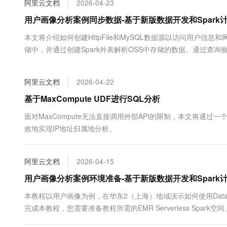
阿里云文档
2026-04-23
大数据开发治理平台 Data
AI 产品 免费试用
网络
安全
云开发大赛
Tableau 订阅
用户画像分析案例同步数据-基于新版数据开发和Spark
1亿+ 大模型 tokens 和 
可观测
入门学习赛
中间件
AI空中课堂在线直播课
本文将介绍如何创建HttpFile和MySQL数据源以访问用户
容器服务 Kubernetes 版
140+云产品 免费试用
大模型服务
储中，并通过创建Spark外表解析OSS中存储的数据。通过查
上云与迁云
提供一站式管理容器应用的 K
产品新客免费试用，最长1
数据库
生态解决方案
千问AI平台-Token Plan
企业出海
大模型ACA认证体验
大数据计算
阿里云文档
2026-04-22
助力企业全员 AI 认知与能
行业生态解决方案
政企业务
媒体服务
千问AI平台-模型体验
基于MaxCompute UDF进行SQL分析
开发者生态解决方案
在线体验全尺寸、多种模态
企业服务与云通信
面对MaxCompute无法直接调用外部API的限制，本文将通过一个
AI 开发和 AI 应用解决
效地实现IP地址归属地分析。
Happy 系列大模型
域名与网站
终端用户计算
阿里云文档
2026-04-15
Serverless
用户画像分析案例环境准备-基于新版数据开发和Spark
大模型解决方案
本教程以用户画像为例，在华东2（上海）地域演示如何使用Dat
开发工具
快速部署 Dify，高效搭建 
完成本教程，您需要准备教程所需的EMR Serverless Spark
迁移与运维管理