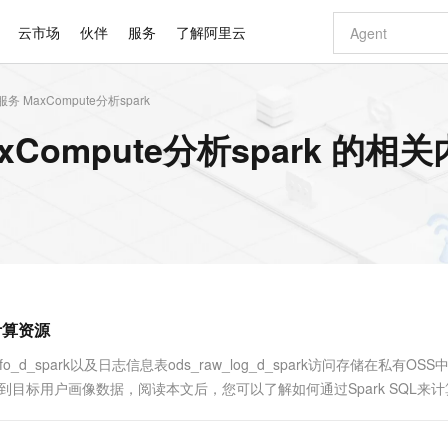
云市场
伙伴
服务
了解阿里云
MaxCompute分析spark
AI 特惠
数据与 API
成为产品伙伴
企业增值服务
最佳实践
价格计算器
AI 场景体
基础软件
产品伙伴合
阿里云认证
市场活动
配置报价
大模型
ompute分析spark 的相关
自助选配和估算价格
新方式
睿译宝，AI翻译排版一步到位
智启 AI 普惠权益
产品生态集成认证中心
企业支持计划
云上春晚
域名与网站
千问官方 MaaS 平台，为开发者和 Agent 而生，新用户赠送 1 亿 + tokens 额度
Qwen Aud
AI Coding
阿里云Maa
2026 阿里云
云服务器 E
为企业打
数据集
Windows
大模型认证
模型
NEW
NEW
交付可用成果
值低价云产品抢先购
上传文档即自动完成翻译和格式还原
至高享 1亿+免费 tokens，加速 Al 应用落地
提供智能易用的域名与建站服务
智能编程，一键
安全可靠、
产品生态伙伴
专家技术服务
云上奥运之旅
弹性计算合作
阿里云中企出
手机三要素
宝塔 Linux
全部认证
价格优势
有专属领域专家
GLM-5.2：长任务时代开源旗舰模型
阿里云 OPC 创新助力计划
千问大模型
即刻拥有 DeepS
AI 电商营销
对象存储 O
大模型
产品生态伙伴工作台
企业增值服务台
云栖战略参考
云存储合作计
云栖大会
身份实名认证
CentOS
训练营
推动算力普惠，释放技术红利
最高返9万
多领域专家智能体,一键组建 AI 虚拟交付团队
快速构建应用程序和网站，即刻迈出上云第一步
至高百万元 Token 补贴，加速一人公司成长
多元化、高性能、安全可靠的大模型服务
真正可用的 1M 上下文,一次完成代码全链路开发
轻松解锁专属 Dee
从图文生成到
云上的中国
数据库合作计
活动全景
短信
Docker
图片和
站式影视创作平台
Hermes Agent，打造自进化智能体
Token Plan 模型订阅计划
数字证书管理服务（原SSL证书）
5 分钟轻松部署
AI 广告创作
无影云电脑
企业成长
NEW
信息公告
看见新力量
云网络合作计
OCR 文字识别
JAVA
证享300元代金券
可视化编排打通从文字构思到成片全链路闭环
全托管，含MySQL、PostgreSQL、SQL Server、MariaDB多引擎
自主进化，持久记忆，越用越聪明
Qwen3.8-Max 首发尝鲜，限时加量 10 倍，夜间低至2折
实现全站HTTPS，呈现可信的WEB访问
图文、视频一
随时随地安
Kimi-K3
HappyHors
NEW
魔搭 Mode
loud
服务实践
官网公告
计算资源
Kimi 最新旗舰模型，长程编程与推理利器
让文字生成流
金融模力时刻
Salesforce O
版
发票查验
全能环境
Claude Code + GStack 打造工程团队
千问办公，限时限量积分加倍
Qoder
低代码高效构
AI 建站
短信服务
型
NEW
作计划
计划
创新中心
魔搭 ModelSc
健康状态
理服务
让AI从“聊天伙伴”进化为能干活的“数字员工”
安装技能 GStack，拥有专属 AI 工程团队
你的AI工作搭子，覆盖日常办公高频场景
面向真实软件的智能体编程平台
0 代码专业建
o_d_spark以及日志信息表ods_raw_log_d_spark访问存储在私有OS
客户案例
天气预报查询
操作系统
Deepseek-v4-pro
HappyHors
态合作计划
行加工得到目标用户画像数据，阅读本文后，您可以了解如何通过Spark SQL来
态智能体模型
旗舰 MoE 大模型，百万上下文与顶尖推理能力
图生视频，流
同享
万小智 AI 建站低至 15元/月
Qoder CN
AI 短剧/漫剧
云原生数据库 
快递物流查询
WordPress
成为服务伙
高校合作
点，立即开启云上创新
覆盖公网/内网、递归/权威、移动APP等全场景解析服务
送.CN域名，送备案服务码
基于千问大模型等，支持代码智能生成、研发智能问答
AI助力短剧
GLM-5.2
Wan2.7-T
Ubuntu