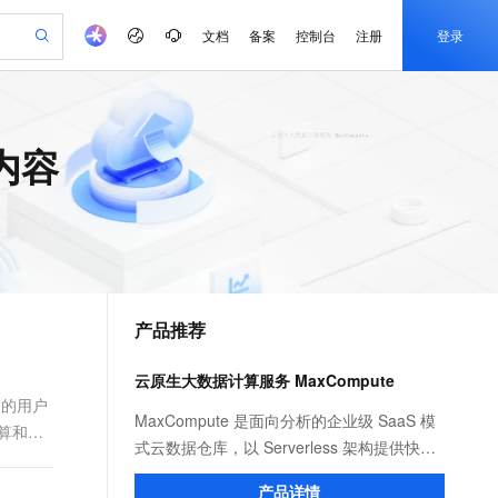
文档
备案
控制台
注册
登录
验
作计划
器
AI 活动
专业服务
服务伙伴合作计划
开发者社区
加入我们
产品动态
服务平台百炼
阿里云 OPC 创新助力计划
内容
一站式生成采购清单，支持单品或批量购买
io：打造专属 AI 语音助手
S产品伙伴计划（繁花）
峰会
CS
造的大模型服务与应用开发平台
一句话生成原生可编辑精美 PPT 文稿
AI 生产力先锋
Al MaaS 服务伙伴赋能合作
域名
博文
Careers
至高可申请百万元
Qwen3.8-Max 模型上线
开启高性价比 AI 编程新体验
弹性可伸缩的云计算服务
Qwen-Audio-3.0-Realtime 端到端实时语音角色扮演
输入一句话想法, 轻松生成专业的 PPT
先锋实践拓展 AI 生产力的边界
Token 补贴，五大权
计划
海大会
伙伴信用分合作计划
商标
问答
社会招聘
益加速 OPC 成功
eek-V4-Pro
SS
一键部署幻兽帕鲁游戏服务器
飞天发布时刻
HOT
Open Search 向量检索版支
划
备案
电子书
校园招聘
pSeek-V4-Pro
视频创作，一键激活电商全链路生产力
稳定、安全、高性价比、高性能的云存储服务
一键购买专属联机服务器，轻松开启游戏
所见，即是所愿
持视频检索 Pipeline 功能
更多支持
划
公司注册
镜像站
视频生成
语音识别与合成
专属 QwenPaw
漫剧工坊：一站式动画创作平台
AI 实训营
HOT
应用身份服务 (IDaaS)
合作伙伴培训与认证
产品推荐
划
上云迁移
站生成，高效打造优质广告素材
全接入的云上超级电脑
从聊天伙伴进化为能主动干活的本地数字员工
快速生产连贯的高质量长漫剧
从基础到进阶，Agent 创客手把手教你
OpenClaw 管理能力上线
e-1.1-T2V
Qwen3-TTS-Flash
lScope
我要反馈
查询合作伙伴
畅细腻的高质量视频
离线语音合成大模型，多语言方言自适应，低延迟高稳定
n Alibaba Cloud ISV 合作
代维服务
建企业门户网站
10 分钟搭建微信、支付宝小程序
云原生大数据计算服务 MaxCompute
MaxCompute MaxFrame 提
创新加速
ope
登录合作伙伴管理后台
我要建议
站，无忧落地极速上线
以可视化方式快速构建移动和 PC 门户网站
国内短信简单易用，安全可靠，秒级触达，全球覆盖200+国家和地区。
高效部署网站，快速应用到小程序
供自动弹性内存功能
S中的用户
e-1.1-I2V
Cosyvoice-V3-Flash
MaxCompute 是面向分析的企业级 SaaS 模
计算和分
安全
畅自然，细节丰富
高表现力语音合成大模型，语音克隆听感自然
我要投诉
PolarDB
式云数据仓库，以 Serverless 架构提供快
上云场景组合购
Milvus 弹性伸缩功能新增节
伴
漫剧创作，剧本、分镜、视频高效生成
100%兼容MySQL、PostgreSQL，兼容Oracle，支持集中和分布式
覆盖90%+业务场景，专享组合折扣价
点支持范围
速、全托管的在线数据仓库服务，消除了传
2V
VPN
Fun-ASR
产品详情