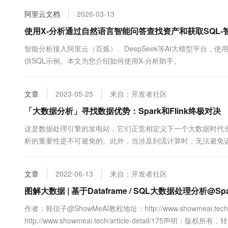
10 分钟在聊天系统中增加
专有云
阿里云文档
2026-03-13
使用X-分析通过自然语言智能问答查找资产和获取SQL-智能
智能分析接入阿里云（百炼）、DeepSeek等AI大模型平台
供SQL示例。本文为您介绍如何使用X-分析助手。
文章
2023-05-25
来自：开发者社区
「大数据分析」寻找数据优势：Spark和Flink终极对决
这是数据处理引擎的发电站，它们正竞相定义下一个大数据时代
析的重要性是不可避免的。此外，当涉及到流计算时，无法避免该领域
2014年以来，Apache Spark的受欢迎程度迅速上升，在某些情况
数，提供了一个统一的引擎，支持所有常见的数据处理场景，....
文章
2022-06-13
来自：开发者社区
图解大数据 | 基于Dataframe / SQL大数据处理分析@Sp
作者：韩信子@ShowMeAI教程地址：http://www.showmeai.tech/
http://www.showmeai.tech/article-detail/175