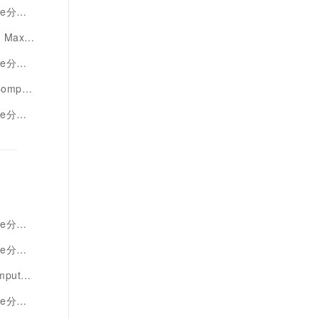
业价值
pute
业决策
te分析
析性能
析实战
析基石
e分析
佳实践