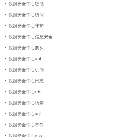
数据安全中心敏感
数据安全中心访问
数据安全中心守护
数据安全中心信息安全
数据安全中心购买
数据安全中心api
数据安全中心机制
数据安全中心日志
数据安全中心rds
数据安全中心场景
数据安全中心sql
数据安全中心事件
数据安全中心oss