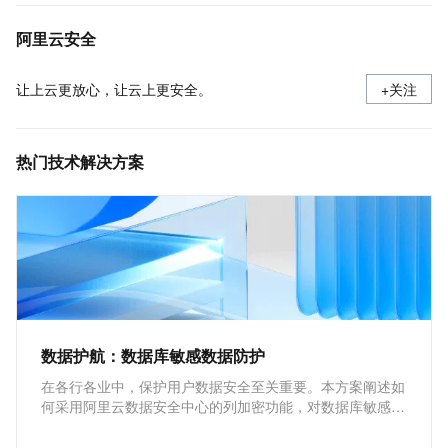
C100和D100的性能及计费介绍
阿里云安全
让上云更放心，让云上更安全。
+关注
热门技术解决方案
数据护航：数据库敏感数据防护
在各行各业中，保护用户数据安全至关重要。本方案阐述如
何采用阿里云数据安全中心的列加密功能，对数据库敏感数
据进行分类分级与加密传输，，确保数据在传输中的安全
性，为用户提供更加安全可靠的环境。