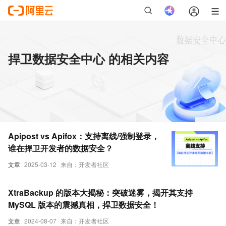
捍卫数据安全中心 的相关内容
Apipost vs Apifox：支持离线/强制登录，
谁在捍卫开发者的数据安全？
文章
2025-03-12
来自：开发者社区
XtraBackup 的版本大揭秘：突破迷雾，揭开其支持
MySQL 版本的震撼真相，捍卫数据安全！
文章
2024-08-07
来自：开发者社区