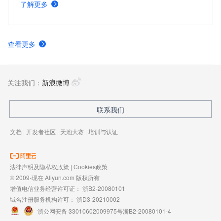
了解更多
查看更多
关注我们：
新浪微博
联系我们
文档
|
开发者社区
|
天池大赛
|
培训与认证
法律声明及隐私权政策
|
Cookies政策
© 2009-现在 Aliyun.com 版权所有
增值电信业务经营许可证：
浙B2-20080101
域名注册服务机构许可：
浙D3-20210002
浙公网安备 33010602009975号
浙B2-20080101-4