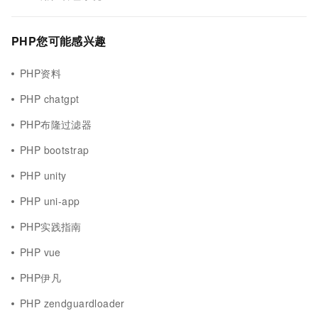
PHP您可能感兴趣
PHP资料
PHP chatgpt
PHP布隆过滤器
PHP bootstrap
PHP unity
PHP uni-app
PHP实践指南
PHP vue
PHP伊凡
PHP zendguardloader