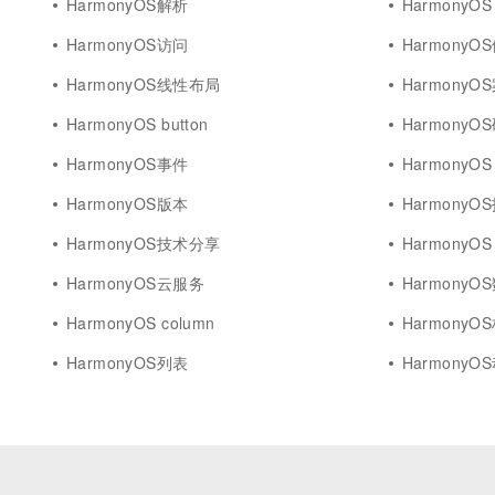
HarmonyOS解析
HarmonyOS 
HarmonyOS访问
HarmonyO
HarmonyOS线性布局
HarmonyO
HarmonyOS button
HarmonyO
HarmonyOS事件
HarmonyOS 
HarmonyOS版本
HarmonyO
HarmonyOS技术分享
HarmonyOS
HarmonyOS云服务
HarmonyO
HarmonyOS column
HarmonyO
HarmonyOS列表
HarmonyO