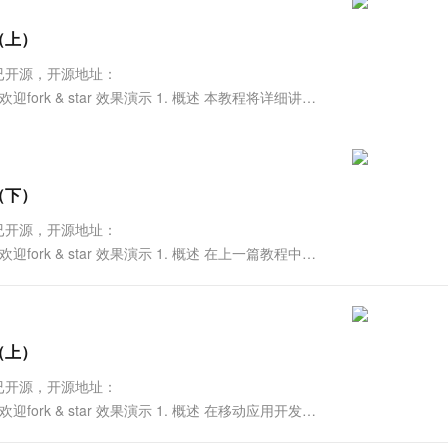
服务生态伙伴
视觉 Coding、空间感知、多模态思考等全面升级
1M上下文，专为长程任务能力而生
云工开物
企业应用
Works
Night Plan 支持 Qwen 3.8-Max
云原生大数据计算服务 MaxCompute
AI 办公
容器服务 Kub
NEW
Red Hat
局（上）
30+ 款产品免费体验
Data Agent 驱动的一站式 Data+AI 开发治理平台
夜间 5 折，Qwen/Meoo/TokenPlan 客户专享
面向分析的企业级SaaS模式云数据仓库
AI智能应用
提供一站式管
科研合作
ERP
堂（旗舰版）
SUSE
项目已开源，开源地址：
智能客服
AI 应用构建
大模型原生
CRM
orial ， 欢迎fork & star 效果演示 1. 概述 本教程将详细讲解
防护产品
2个月
自动承接线索
建站小程序
Qoder
大模型服务平台百炼-应用模版
OA 办公系统
HOT
NEW
面向真实软件
个人版上线、团队版降价；千问3.8-Max首发发尝鲜
丰富多元化的应用模版和解决方案
力提升
财税管理
模板建站
万有无界
大模型服务平台百炼-智能体
局（下）
400电话
定制建站
的模型效果
灵活可视化地构建企业级 Agent
项目已开源，开源地址：
方案
广告营销
模板小程序
orial ， 欢迎fork & star 效果演示 1. 概述 在上一篇教程中，
秒悟
人工智能平台 PAI
定制小程序
云端极速 AI 
新一代 AI 视频生成模型，深度适配广告营销等场景
AI Native 的算法工程平台，一站式完成建模、训练、推理服务部署
APP 开发
建站系统
局（上）
项目已开源，开源地址：
AI 应用
10分钟微调：让0.6B模型媲美235B模
多模态数据信
orial ， 欢迎fork & star 效果演示 1. 概述 在移动应用开发
型
依托云原生高可用架构,实现Dify私有化部署
用1%尺寸在特定领域达到大模型90%以上效果