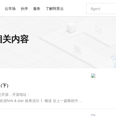
云市场
伙伴
服务
了解阿里云
AI 特惠
数据与 API
成为产品伙伴
企业增值服务
最佳实践
价格计算器
AI 场景体
基础软件
产品伙伴合
阿里云认证
市场活动
配置报价
大模型
的相关内容
自助选配和估算价格
新方式
睿译宝，AI翻译排版一步到位
智启 AI 普惠权益
产品生态集成认证中心
企业支持计划
云上春晚
域名与网站
千问官方 MaaS 平台，为开发者和 Agent 而生，新用户赠送 1 亿 + tokens 额度
Qwen Aud
AI Coding
阿里云Maa
2026 阿里云
云服务器 E
为企业打
数据集
Windows
大模型认证
模型
NEW
NEW
交付可用成果
值低价云产品抢先购
上传文档即自动完成翻译和格式还原
至高享 1亿+免费 tokens，加速 Al 应用落地
提供智能易用的域名与建站服务
智能编程，一键
安全可靠、
产品生态伙伴
专家技术服务
云上奥运之旅
弹性计算合作
阿里云中企出
手机三要素
宝塔 Linux
全部认证
价格优势
有专属领域专家
GLM-5.2：长任务时代开源旗舰模型
阿里云 OPC 创新助力计划
千问大模型
即刻拥有 DeepS
AI 电商营销
对象存储 O
大模型
产品生态伙伴工作台
企业增值服务台
云栖战略参考
云存储合作计
云栖大会
身份实名认证
CentOS
训练营
推动算力普惠，释放技术红利
最高返9万
多领域专家智能体,一键组建 AI 虚拟交付团队
快速构建应用程序和网站，即刻迈出上云第一步
至高百万元 Token 补贴，加速一人公司成长
多元化、高性能、安全可靠的大模型服务
真正可用的 1M 上下文,一次完成代码全链路开发
轻松解锁专属 Dee
从图文生成到
云上的中国
数据库合作计
活动全景
短信
Docker
图片和
站式影视创作平台
Hermes Agent，打造自进化智能体
Token Plan 模型订阅计划
数字证书管理服务（原SSL证书）
5 分钟轻松部署
AI 广告创作
无影云电脑
企业成长
NEW
信息公告
看见新力量
云网络合作计
OCR 文字识别
JAVA
证享300元代金券
可视化编排打通从文字构思到成片全链路闭环
全托管，含MySQL、PostgreSQL、SQL Server、MariaDB多引擎
自主进化，持久记忆，越用越聪明
Qwen3.8-Max 首发尝鲜，限时加量 10 倍，夜间低至2折
实现全站HTTPS，呈现可信的WEB访问
图文、视频一
随时随地安
Kimi-K3
HappyHors
NEW
魔搭 Mode
loud
服务实践
官网公告
局（下）
Kimi 最新旗舰模型，长程编程与推理利器
让文字生成流
金融模力时刻
Salesforce O
版
发票查验
全能环境
Claude Code + GStack 打造工程团队
千问办公，限时限量积分加倍
Qoder
低代码高效构
AI 建站
短信服务
型
NEW
作计划
计划
创新中心
魔搭 ModelSc
健康状态
理服务
让AI从“聊天伙伴”进化为能干活的“数字员工”
安装技能 GStack，拥有专属 AI 工程团队
你的AI工作搭子，覆盖日常办公高频场景
面向真实软件的智能体编程平台
0 代码专业建
项目已开源，开源地址：
客户案例
天气预报查询
操作系统
Deepseek-v4-pro
HappyHors
态合作计划
orial ， 欢迎fork & star 效果演示 1. 概述 在上一篇教程中，
态智能体模型
旗舰 MoE 大模型，百万上下文与顶尖推理能力
图生视频，流
同享
万小智 AI 建站低至 15元/月
Qoder CN
AI 短剧/漫剧
云原生数据库 
快递物流查询
WordPress
成为服务伙
高校合作
点，立即开启云上创新
覆盖公网/内网、递归/权威、移动APP等全场景解析服务
送.CN域名，送备案服务码
基于千问大模型等，支持代码智能生成、研发智能问答
AI助力短剧
GLM-5.2
Wan2.7-T
Ubuntu