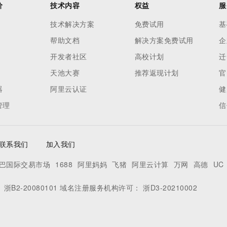
价
技术内容
权益
服
技术解决方案
免费试用
基
帮助文档
解决方案免费试用
企
开发者社区
高校计划
迁
天池大赛
推荐返现计划
官
器
阿里云认证
健
管理
信
联系我们
加入我们
巴国际交易市场
1688
阿里妈妈
飞猪
阿里云计算
万网
高德
UC
：
浙B2-20080101
域名注册服务机构许可：
浙D3-20210002