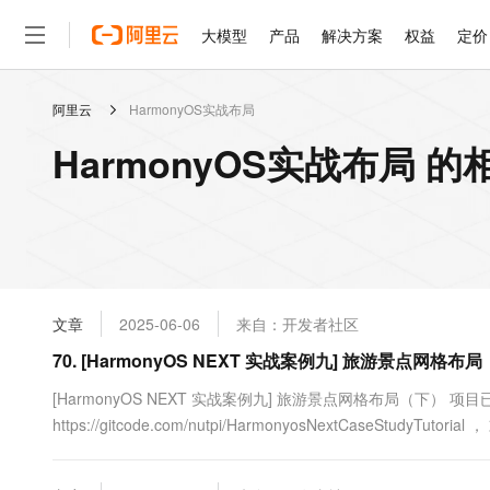
大模型
产品
解决方案
权益
定价
阿里云
HarmonyOS实战布局
大模型
产品
解决方案
权益
定价
云市场
伙伴
服务
了解阿里云
精选产品
精选解决方案
普惠上云
产品定价
精选商城
成为销售伙伴
售前咨询
为什么选择阿里云
千问AI平台
HarmonyOS实战布局 
了解云产品的定价详情
大模型服务平台百炼
千问办公，解锁你的工作
普惠上云 官方力荐
分销伙伴
在线服务
网站建设
什么是云计算
大
大模型服务与应用平台
企业级Agent产品，直接
云服务器38元/年起，超
咨询伙伴
多端小程序
技术领先
云上成本管理
售后服务
轻量应用服务器
Agency Agents：拥
官方推荐返现计划
大模型
精选产品
精选解决方案
Salesforce 国际版订阅
稳定可靠
管理和优化成本
推荐新用户得奖励，单订单
销售伙伴合作计划
自助服务
友盟天域
安全合规
人工智能与机器学习
AI
文本生成
云数据库 RDS
HappyHorse 打造一
云工开物
无影生态合作计划
在线服务
文章
2025-06-06
来自：开发者社区
观测云
分析师报告
高校专属算力普惠，学生认
计算
互联网应用开发
Qwen3.8-Max
HOT
Salesforce On Alibaba C
工单服务
70. [HarmonyOS NEXT 实战案例九] 旅游景点网格布
智能体时代全能旗舰模型
Tuya 物联网平台阿里云
研究报告与白皮书
人工智能平台 PAI
快速拥有专属 OpenClaw
大模
Consulting Partner 合
大数据
容器
免费试用
短信专区
一站式AI开发、训练和推
[HarmonyOS NEXT 实战案例九] 旅游景点网格布局（下） 
蓝凌 OA
Qwen3.7-Plus
AI 大模型销售与服务生
现代化应用
https://gitcode.com/nutpi/HarmonyosNextCaseStudyTut
存储
天池大赛
能看、能想、能动手的多模
云解析DNS
解决方案免费试用 新老
电子合同
我们学习了如何使用G...
最高领取价值200元试用
安全
网络与CDN
AI 算法大赛
Qwen3-VL-Plus
畅捷通