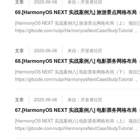
文章
2025-06-06
来自：开发者社区
大数据开发治理平台 Data
AI 产品 免费试用
网络
安全
云开发大赛
Tableau 订阅
69.[HarmonyOS NEXT 实战案例九] 旅游景点网格布
1亿+ 大模型 tokens 和 
可观测
入门学习赛
中间件
AI空中课堂在线直播课
[HarmonyOS NEXT 实战案例九] 旅游景点网格布局（上） 
云防火墙
140+云产品 免费试用
大模型服务
https://gitcode.com/nutpi/HarmonyosNextCaseStudyTut
上云与迁云
云原生的云上边界网络安全
产品新客免费试用，最长1
数据库
如何使用HarmonyOS NEXT...
生态解决方案
千问AI平台-Token Plan
企业出海
大模型ACA认证体验
大数据计算
文章
2025-06-06
来自：开发者社区
助力企业全员 AI 认知与能
行业生态解决方案
政企业务
媒体服务
千问AI平台-模型体验
68.[HarmonyOS NEXT 实战案例八] 电影票务网格布
开发者生态解决方案
在线体验全尺寸、多种模态
企业服务与云通信
[HarmonyOS NEXT 实战案例八] 电影票务网格布局（下） 
AI 开发和 AI 应用解决
https://gitcode.com/nutpi/HarmonyosNextCaseStudyTut
Happy 系列大模型
域名与网站
我们学习了如何使用Gr...
终端用户计算
文章
2025-06-06
来自：开发者社区
Serverless
67.[HarmonyOS NEXT 实战案例八] 电影票务网格布
大模型解决方案
[HarmonyOS NEXT 实战案例八] 电影票务网格布局（上） 
开发工具
快速部署 Dify，高效搭建 
https://gitcode.com/nutpi/HarmonyosNextCaseStudyTut
迁移与运维管理
中，电影票务应用是一个常...