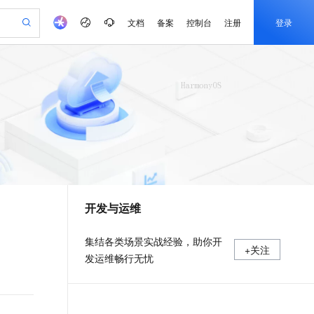
文档
备案
控制台
注册
登录
验
作计划
器
AI 活动
专业服务
服务伙伴合作计划
开发者社区
加入我们
产品动态
服务平台百炼
阿里云 OPC 创新助力计划
一站式生成采购清单，支持单品或批量购买
io：打造专属 AI 语音助手
S产品伙伴计划（繁花）
峰会
CS
造的大模型服务与应用开发平台
一句话生成原生可编辑精美 PPT 文稿
AI 生产力先锋
Al MaaS 服务伙伴赋能合作
域名
博文
Careers
至高可申请百万元
Qwen3.8-Max 模型上线
开启高性价比 AI 编程新体验
弹性可伸缩的云计算服务
Qwen-Audio-3.0-Realtime 端到端实时语音角色扮演
输入一句话想法, 轻松生成专业的 PPT
先锋实践拓展 AI 生产力的边界
Token 补贴，五大权
计划
海大会
伙伴信用分合作计划
商标
问答
社会招聘
益加速 OPC 成功
eek-V4-Pro
SS
一键部署幻兽帕鲁游戏服务器
飞天发布时刻
HOT
Open Search 向量检索版支
划
备案
电子书
校园招聘
pSeek-V4-Pro
视频创作，一键激活电商全链路生产力
稳定、安全、高性价比、高性能的云存储服务
一键购买专属联机服务器，轻松开启游戏
所见，即是所愿
持视频检索 Pipeline 功能
更多支持
划
公司注册
镜像站
视频生成
语音识别与合成
专属 QwenPaw
漫剧工坊：一站式动画创作平台
AI 实训营
HOT
应用身份服务 (IDaaS)
合作伙伴培训与认证
开发与运维
划
上云迁移
站生成，高效打造优质广告素材
全接入的云上超级电脑
从聊天伙伴进化为能主动干活的本地数字员工
快速生产连贯的高质量长漫剧
从基础到进阶，Agent 创客手把手教你
OpenClaw 管理能力上线
e-1.1-T2V
Qwen3-TTS-Flash
lScope
我要反馈
查询合作伙伴
畅细腻的高质量视频
离线语音合成大模型，多语言方言自适应，低延迟高稳定
n Alibaba Cloud ISV 合作
代维服务
建企业门户网站
10 分钟搭建微信、支付宝小程序
MaxCompute MaxFrame 提
集结各类场景实战经验，助你开
+关注
创新加速
ope
登录合作伙伴管理后台
我要建议
站，无忧落地极速上线
以可视化方式快速构建移动和 PC 门户网站
国内短信简单易用，安全可靠，秒级触达，全球覆盖200+国家和地区。
高效部署网站，快速应用到小程序
供自动弹性内存功能
发运维畅行无忧
e-1.1-I2V
Cosyvoice-V3-Flash
安全
畅自然，细节丰富
高表现力语音合成大模型，语音克隆听感自然
我要投诉
PolarDB
上云场景组合购
Milvus 弹性伸缩功能新增节
伴
漫剧创作，剧本、分镜、视频高效生成
100%兼容MySQL、PostgreSQL，兼容Oracle，支持集中和分布式
覆盖90%+业务场景，专享组合折扣价
点支持范围
2V
VPN
Fun-ASR