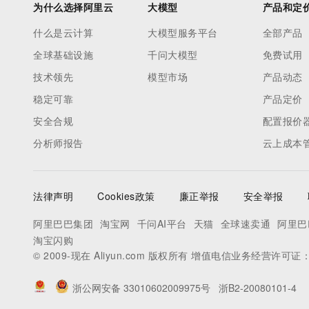
为什么选择阿里云
大模型
产品和定
什么是云计算
大模型服务平台
全部产品
全球基础设施
千问大模型
免费试用
技术领先
模型市场
产品动态
稳定可靠
产品定价
安全合规
配置报价
分析师报告
云上成本
法律声明
Cookies政策
廉正举报
安全举报
阿里巴巴集团
淘宝网
千问AI平台
天猫
全球速卖通
阿里巴
淘宝闪购
© 2009-现在 Aliyun.com 版权所有 增值电信业务经营许可证
浙公网安备 33010602009975号
浙B2-20080101-4