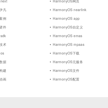
next
HarmonyOS网页
S伊凡
HarmonyOS nearlink
S案例
HarmonyOS app
S硬件
HarmonyOS自定义
sdk
HarmonyOS emas
S技术
HarmonyOS mpaas
 os
HarmonyOS下载
S数据
HarmonyOS元服务
S构建
HarmonyOS文件
S动画
HarmonyOS配置