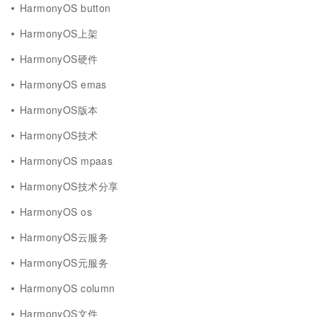
HarmonyOS button
HarmonyOS上架
HarmonyOS硬件
HarmonyOS emas
HarmonyOS版本
HarmonyOS技术
HarmonyOS mpaas
HarmonyOS技术分享
HarmonyOS os
HarmonyOS云服务
HarmonyOS元服务
HarmonyOS column
HarmonyOS文件