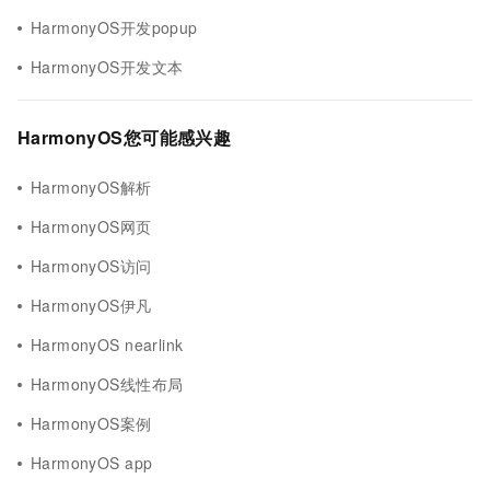
HarmonyOS开发popup
HarmonyOS开发文本
HarmonyOS您可能感兴趣
HarmonyOS解析
HarmonyOS网页
HarmonyOS访问
HarmonyOS伊凡
HarmonyOS nearlink
HarmonyOS线性布局
HarmonyOS案例
HarmonyOS app