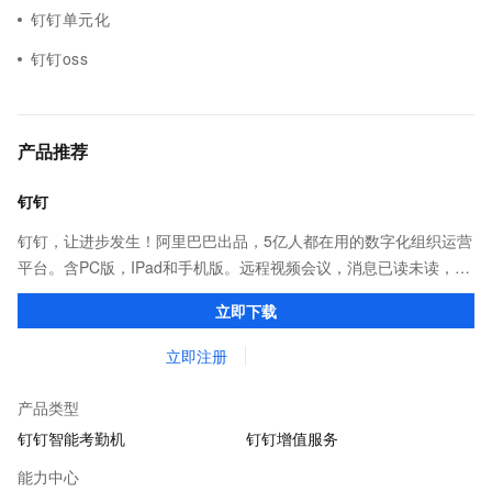
钉钉单元化
钉钉oss
产品推荐
钉钉
钉钉，让进步发生！阿里巴巴出品，5亿人都在用的数字化组织运营
平台。含PC版，IPad和手机版。远程视频会议，消息已读未读，
DING消息任务管理，让沟通更高效；移动办公考勤，审批，钉闪
立即下载
会，钉钉文档，钉钉教育解决方案。
立即注册
产品类型
钉钉智能考勤机
钉钉增值服务
能力中心