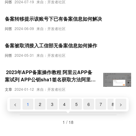
问答
2024-07-19
来自：开发者社区
备案转移提示该账号下已有备案信息如何解决
问答
2024-06-09
来自：开发者社区
备案被取消接入工信部无备案信息如何操作
问答
2024-05-31
来自：开发者社区
​ 2023年APP备案操作教程 阿里云APP备
案试列 APP公钥sha1签名获取方法阿里云
新增APP备案操作教程西部数码、腾讯
文章
2024-01-12
来自：开发者社区
云、新网、等等其他域名备案信息系统操
作类似；核心要点：A，域
<
1
2
3
4
5
6
7
8
>
9
1 / 18