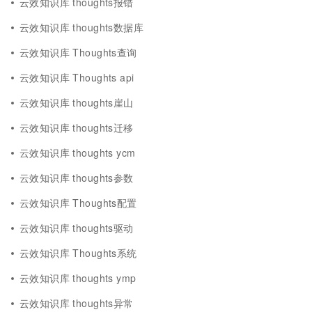
云效知识库 thoughts报错
云效知识库 thoughts数据库
云效知识库 Thoughts查询
云效知识库 Thoughts api
云效知识库 thoughts崖山
云效知识库 thoughts迁移
云效知识库 thoughts ycm
云效知识库 thoughts参数
云效知识库 Thoughts配置
云效知识库 thoughts驱动
云效知识库 Thoughts系统
云效知识库 thoughts ymp
云效知识库 thoughts异常