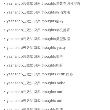
yashandb云效知识库 thoughts参数查询性能慢
yashandb云效知识库 thoughts驱动方法
yashandb云效知识库 thoughts乱码
yashandb云效知识库 thoughts单机部署
yashandb云效知识库 thoughts类型数据
yashandb云效知识库 thoughts yasql
yashandb云效知识库 thoughts集群
yashandb云效知识库 thoughts托管
yashandb云效知识库 thoughts kettle同步
yashandb云效知识库 thoughts odbc
yashandb云效知识库 thoughts om
yashandb云效知识库 thoughts oci
yashandb云效知识库 thoughts性能