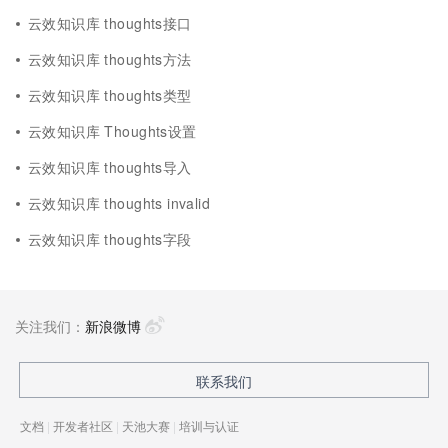
云效知识库 thoughts接口
云效知识库 thoughts方法
云效知识库 thoughts类型
云效知识库 Thoughts设置
云效知识库 thoughts导入
云效知识库 thoughts invalid
云效知识库 thoughts字段
关注我们：
新浪微博
联系我们
文档
|
开发者社区
|
天池大赛
|
培训与认证