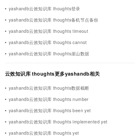
yashandb云效知识库 thoughts登录
yashandb云效知识库 thoughts备机节点备份
yashandb云效知识库 thoughts timeout
yashandb云效知识库 thoughts cannot
yashandb云效知识库 thoughts崖山数据
云效知识库 thoughts更多yashandb相关
yashandb云效知识库 thoughts数据截断
yashandb云效知识库 thoughts number
yashandb云效知识库 thoughts been yet
yashandb云效知识库 thoughts implemented yet
yashandb云效知识库 thoughts yet