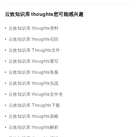
云效知识库 thoughts您可能感兴趣
云效知识库 thoughts资料
云效知识库 thoughts召回
云效知识库 Thoughts文件
云效知识库 thoughts重写
云效知识库 thoughts客服
云效知识库 thoughts实战
云效知识库 thoughts文件夹
云效知识库 Thoughts下载
云效知识库 thoughts策略
云效知识库 thoughts解析