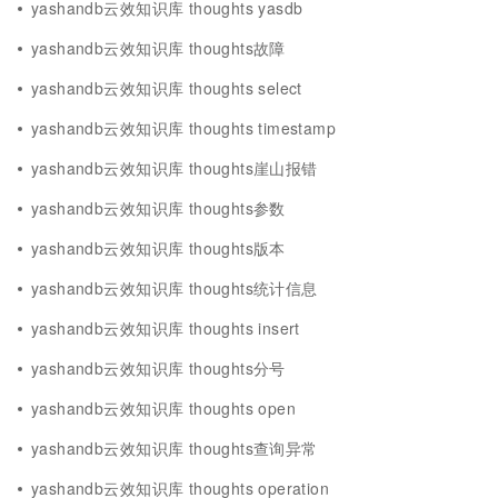
yashandb云效知识库 thoughts yasdb
yashandb云效知识库 thoughts故障
yashandb云效知识库 thoughts select
yashandb云效知识库 thoughts timestamp
yashandb云效知识库 thoughts崖山报错
yashandb云效知识库 thoughts参数
yashandb云效知识库 thoughts版本
yashandb云效知识库 thoughts统计信息
yashandb云效知识库 thoughts insert
yashandb云效知识库 thoughts分号
yashandb云效知识库 thoughts open
yashandb云效知识库 thoughts查询异常
yashandb云效知识库 thoughts operation