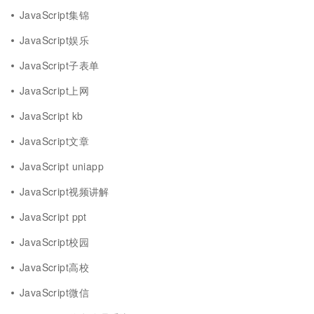
JavaScript集锦
JavaScript娱乐
JavaScript子表单
JavaScript上网
JavaScript kb
JavaScript文章
JavaScript uniapp
JavaScript视频讲解
JavaScript ppt
JavaScript校园
JavaScript高校
JavaScript微信