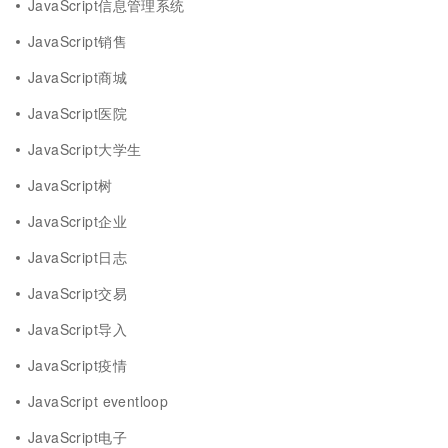
JavaScript信息管理系统
JavaScript销售
JavaScript商城
JavaScript医院
JavaScript大学生
JavaScript树
JavaScript企业
JavaScript日志
JavaScript交易
JavaScript导入
JavaScript疫情
JavaScript eventloop
JavaScript电子