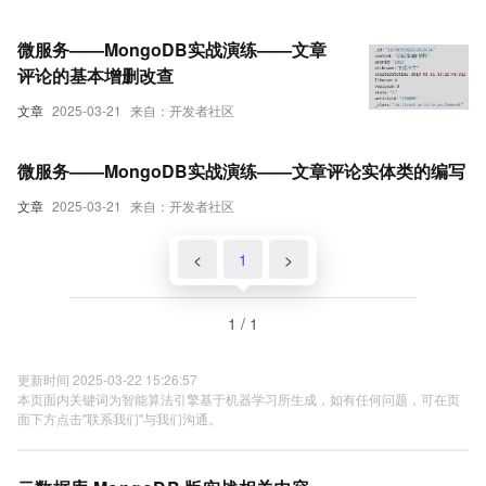
微服务——MongoDB实战演练——文章
评论的基本增删改查
文章
2025-03-21
来自：开发者社区
微服务——MongoDB实战演练——文章评论实体类的编写
文章
2025-03-21
来自：开发者社区
<
1
>
1 / 1
更新时间 2025-03-22 15:26:57
本页面内关键词为智能算法引擎基于机器学习所生成，如有任何问题，可在页
面下方点击"联系我们"与我们沟通。