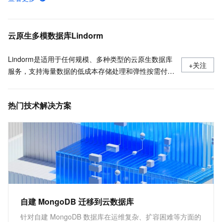
通过DMS创建和查询数据库账号
云数据库MongoDB支持的存储引擎及大版本
云原生多模数据库Lindorm
Lindorm是适用于任何规模、多种类型的云原生数据库
+关注
服务，支持海量数据的低成本存储处理和弹性按需付
费，兼容HBase、Solr、SQL、OpenTSDB等多种开源
标准接口，是互联网、IoT、车联网、广告、社交、监
热门技术解决方案
控、游戏、风控等场景首选数据库，也是为阿里巴巴核
心业务提供支撑的数据库之一。
自建 MongoDB 迁移到云数据库
针对自建 MongoDB 数据库在运维复杂、扩容困难等方面的