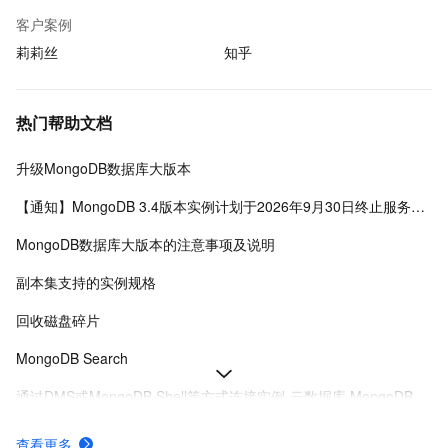
客户案例
莉莉丝
知乎
热门帮助文档
升级MongoDB数据库大版本
【通知】MongoDB 3.4版本实例计划于2026年9月30日终止服务（EOS）-云数据库 MongoDB 版-阿里云
MongoDB数据库大版本的注意事项及说明
副本集支持的实例规格
回收磁盘碎片
MongoDB Search
通过DMS或MongoDB Shell等方式连接实例-云数据库 MongoDB 版-阿里云
解决内存使用率高问题
查看更多