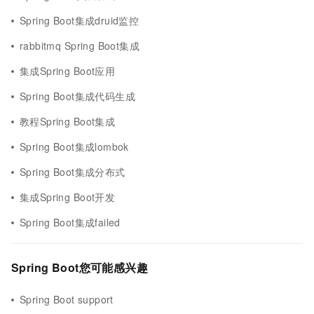
Spring Boot集成druid监控
rabbitmq Spring Boot集成
集成Spring Boot应用
Spring Boot集成代码生成
教程Spring Boot集成
Spring Boot集成lombok
Spring Boot集成分布式
集成Spring Boot开发
Spring Boot集成failed
Spring Boot您可能感兴趣
Spring Boot support