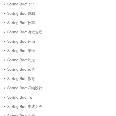
Spring Boot err
Spring Boot兼职
Spring Boot校车
Spring Boot流程管理
Spring Boot运动
Spring Boot革命
Spring Boot约定
Spring Boot家长
Spring Boot教育
Spring Boot详细设计
Spring Boot lw
Spring Boot部署文档
Spring Boot文章