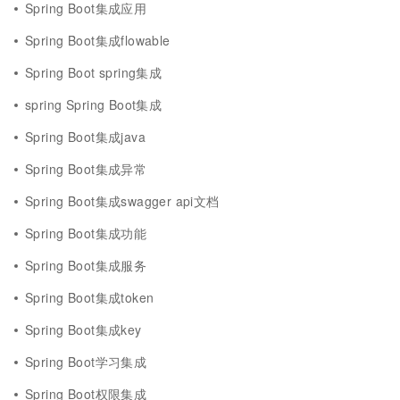
Spring Boot集成应用
Spring Boot集成flowable
Spring Boot spring集成
spring Spring Boot集成
Spring Boot集成java
Spring Boot集成异常
Spring Boot集成swagger api文档
Spring Boot集成功能
Spring Boot集成服务
Spring Boot集成token
Spring Boot集成key
Spring Boot学习集成
Spring Boot权限集成