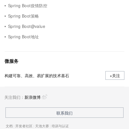
Spring Boot疫情防控
Spring Boot策略
Spring Boot@value
Spring Boot地址
微服务
构建可靠、高效、易扩展的技术基石
+关注
关注我们：
新浪微博
联系我们
文档
|
开发者社区
|
天池大赛
|
培训与认证