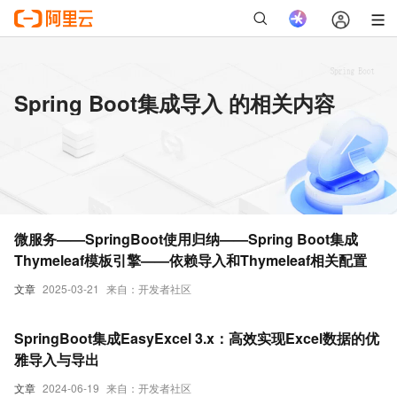
Spring Boot集成导入 的相关内容
微服务——SpringBoot使用归纳——Spring Boot集成
Thymeleaf模板引擎——依赖导入和Thymeleaf相关配置
文章
2025-03-21
来自：开发者社区
SpringBoot集成EasyExcel 3.x：高效实现Excel数据的优
雅导入与导出
文章
2024-06-19
来自：开发者社区