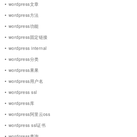
wordpress文章
wordpress方法
wordpress功能
wordpress固定链接
wordpress internal
wordpress分类
wordpress果果
wordpress用户名
wordpress ssl
wordpress库
wordpress阿里云oss
wordpress ssl证书
wordpress查询