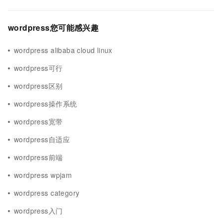
wordpress您可能感兴趣
wordpress alibaba cloud linux
wordpress可行
wordpress区别
wordpress操作系统
wordpress宽带
wordpress自适应
wordpress前端
wordpress wpjam
wordpress category
wordpress入门