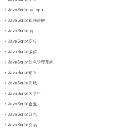
JavaScript uniapp
JavaScript视频讲解
JavaScript ppt
JavaScript高校
JavaScript微信
JavaScript信息管理系统
JavaScript销售
JavaScript商城
JavaScript大学生
JavaScript企业
JavaScript日志
JavaScript交易