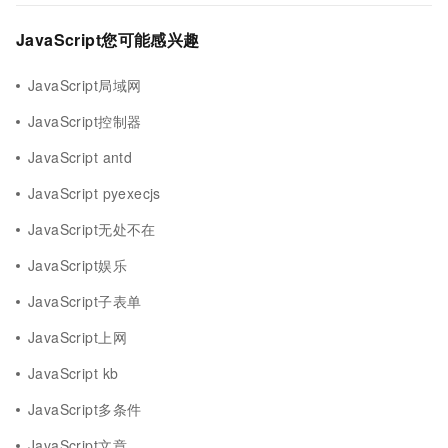
JavaScript您可能感兴趣
JavaScript局域网
JavaScript控制器
JavaScript antd
JavaScript pyexecjs
JavaScript无处不在
JavaScript娱乐
JavaScript子表单
JavaScript上网
JavaScript kb
JavaScript多条件
JavaScript文章