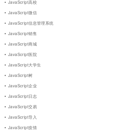
JavaScript高校
JavaScript微信
JavaScript信息管理系统
JavaScript销售
JavaScript商城
JavaScript医院
JavaScript大学生
JavaScript树
JavaScript企业
JavaScript日志
JavaScript交易
JavaScript导入
JavaScript疫情