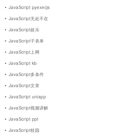
JavaScript pyexecjs
JavaScript无处不在
JavaScript娱乐
JavaScript子表单
JavaScript上网
JavaScript kb
JavaScript多条件
JavaScript文章
JavaScript uniapp
JavaScript视频讲解
JavaScript ppt
JavaScript校园