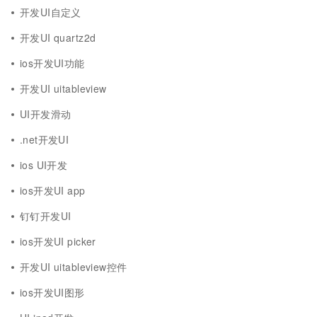
开发UI自定义
开发UI quartz2d
ios开发UI功能
开发UI uitableview
UI开发滑动
.net开发UI
ios UI开发
ios开发UI app
钉钉开发UI
ios开发UI picker
开发UI uitableview控件
ios开发UI图形