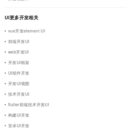
UI更多开发相关
vue开发element UI
前端开发UI
web开发UI
开发UI框架
UI组件开发
开发UI视图
技术开发UI
flutter前端技术开发UI
构建UI开发
安卓UI开发