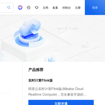
文档
备案
控制台
注册
登录
验
作计划
器
AI 活动
专业服务
服务伙伴合作计划
开发者社区
加入我们
产品动态
服务平台百炼
阿里云 OPC 创新助力计划
一站式生成采购清单，支持单品或批量购买
io：打造专属 AI 语音助手
S产品伙伴计划（繁花）
峰会
CS
造的大模型服务与应用开发平台
一句话生成原生可编辑精美 PPT 文稿
AI 生产力先锋
Al MaaS 服务伙伴赋能合作
域名
博文
Careers
至高可申请百万元
Qwen3.8-Max 模型上线
开启高性价比 AI 编程新体验
弹性可伸缩的云计算服务
Qwen-Audio-3.0-Realtime 端到端实时语音角色扮演
输入一句话想法, 轻松生成专业的 PPT
先锋实践拓展 AI 生产力的边界
Token 补贴，五大权
计划
海大会
伙伴信用分合作计划
商标
问答
社会招聘
益加速 OPC 成功
eek-V4-Pro
SS
一键部署幻兽帕鲁游戏服务器
飞天发布时刻
HOT
Open Search 向量检索版支
划
备案
电子书
校园招聘
pSeek-V4-Pro
视频创作，一键激活电商全链路生产力
稳定、安全、高性价比、高性能的云存储服务
一键购买专属联机服务器，轻松开启游戏
所见，即是所愿
持视频检索 Pipeline 功能
更多支持
划
公司注册
镜像站
视频生成
语音识别与合成
专属 QwenPaw
漫剧工坊：一站式动画创作平台
AI 实训营
HOT
应用身份服务 (IDaaS)
合作伙伴培训与认证
产品推荐
划
上云迁移
站生成，高效打造优质广告素材
全接入的云上超级电脑
从聊天伙伴进化为能主动干活的本地数字员工
快速生产连贯的高质量长漫剧
从基础到进阶，Agent 创客手把手教你
OpenClaw 管理能力上线
e-1.1-T2V
Qwen3-TTS-Flash
lScope
我要反馈
查询合作伙伴
畅细腻的高质量视频
离线语音合成大模型，多语言方言自适应，低延迟高稳定
n Alibaba Cloud ISV 合作
代维服务
建企业门户网站
10 分钟搭建微信、支付宝小程序
实时计算Flink版
MaxCompute MaxFrame 提
创新加速
ope
登录合作伙伴管理后台
我要建议
站，无忧落地极速上线
以可视化方式快速构建移动和 PC 门户网站
国内短信简单易用，安全可靠，秒级触达，全球覆盖200+国家和地区。
高效部署网站，快速应用到小程序
供自动弹性内存功能
e-1.1-I2V
Cosyvoice-V3-Flash
阿里云实时计算Flink版(Alibaba Cloud
安全
畅自然，细节丰富
高表现力语音合成大模型，语音克隆听感自然
我要投诉
PolarDB
Realtime Compute)，完全兼容开源的
上云场景组合购
Milvus 弹性伸缩功能新增节
伴
漫剧创作，剧本、分镜、视频高效生成
100%兼容MySQL、PostgreSQL，兼容Oracle，支持集中和分布式
覆盖90%+业务场景，专享组合折扣价
点支持范围
Apache Flink，比开源性能提升2～3倍，提
2V
VPN
Fun-ASR
立即开通