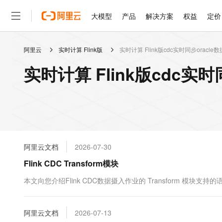
大模型
产品
解决方案
权益
定价
阿里云
实时计算 Flink版
实时计算 Flink版cdc实时同步oracle数
大模型
产品
解决方案
权益
定价
云市场
伙伴
服务
了解阿里云
精选产品
精选解决方案
普惠上云
产品定价
精选商城
成为销售伙伴
售前咨询
为什么选择阿里云
千问AI平台
实时计算 Flink版cdc实时
了解云产品的定价详情
大模型服务平台百炼
千问办公，解锁你的工作
普惠上云 官方力荐
分销伙伴
在线服务
网站建设
什么是云计算
大
大模型服务与应用平台
企业级Agent产品，直接
云服务器38元/年起，超
咨询伙伴
多端小程序
技术领先
云上成本管理
售后服务
轻量应用服务器
Agency Agents：拥
官方推荐返现计划
大模型
精选产品
精选解决方案
Salesforce 国际版订阅
稳定可靠
管理和优化成本
推荐新用户得奖励，单订单
销售伙伴合作计划
自助服务
友盟天域
安全合规
人工智能与机器学习
AI
文本生成
云数据库 RDS
HappyHorse 打造一
云工开物
无影生态合作计划
在线服务
阿里云文档
2026-07-30
观测云
分析师报告
高校专属算力普惠，学生认
计算
互联网应用开发
Qwen3.8-Max
HOT
Salesforce On Alibaba C
工单服务
Flink CDC Transform模块
智能体时代全能旗舰模型
Tuya 物联网平台阿里云
研究报告与白皮书
人工智能平台 PAI
快速拥有专属 OpenClaw
大模
Consulting Partner 合
大数据
容器
免费试用
短信专区
一站式AI开发、训练和推
本文向您介绍Flink CDC数据摄入作业的 Transform 模块支
蓝凌 OA
Qwen3.7-Plus
AI 大模型销售与服务生
现代化应用
存储
天池大赛
能看、能想、能动手的多模
云解析DNS
解决方案免费试用 新老
电子合同
最高领取价值200元试用
安全
阿里云文档
网络与CDN
2026-07-13
AI 算法大赛
Qwen3-VL-Plus
畅捷通