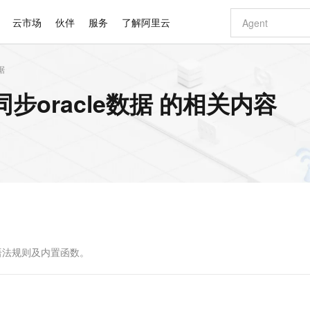
云市场
伙伴
服务
了解阿里云
据
AI 特惠
数据与 API
成为产品伙伴
企业增值服务
最佳实践
价格计算器
AI 场景体
基础软件
产品伙伴合
阿里云认证
市场活动
配置报价
大模型
同步oracle数据 的相关内容
自助选配和估算价格
新方式
睿译宝，AI翻译排版一步到位
智启 AI 普惠权益
产品生态集成认证中心
企业支持计划
云上春晚
域名与网站
千问官方 MaaS 平台，为开发者和 Agent 而生，新用户赠送 1 亿 + tokens 额度
Qwen Aud
AI Coding
阿里云Maa
2026 阿里云
云服务器 E
为企业打
数据集
Windows
大模型认证
模型
NEW
NEW
交付可用成果
值低价云产品抢先购
上传文档即自动完成翻译和格式还原
至高享 1亿+免费 tokens，加速 Al 应用落地
提供智能易用的域名与建站服务
智能编程，一键
安全可靠、
产品生态伙伴
专家技术服务
云上奥运之旅
弹性计算合作
阿里云中企出
手机三要素
宝塔 Linux
全部认证
价格优势
有专属领域专家
GLM-5.2：长任务时代开源旗舰模型
阿里云 OPC 创新助力计划
千问大模型
即刻拥有 DeepS
AI 电商营销
对象存储 O
大模型
产品生态伙伴工作台
企业增值服务台
云栖战略参考
云存储合作计
云栖大会
身份实名认证
CentOS
训练营
推动算力普惠，释放技术红利
最高返9万
多领域专家智能体,一键组建 AI 虚拟交付团队
快速构建应用程序和网站，即刻迈出上云第一步
至高百万元 Token 补贴，加速一人公司成长
多元化、高性能、安全可靠的大模型服务
真正可用的 1M 上下文,一次完成代码全链路开发
轻松解锁专属 Dee
从图文生成到
云上的中国
数据库合作计
活动全景
短信
Docker
图片和
站式影视创作平台
Hermes Agent，打造自进化智能体
Token Plan 模型订阅计划
数字证书管理服务（原SSL证书）
5 分钟轻松部署
AI 广告创作
无影云电脑
企业成长
NEW
信息公告
看见新力量
云网络合作计
OCR 文字识别
JAVA
证享300元代金券
可视化编排打通从文字构思到成片全链路闭环
全托管，含MySQL、PostgreSQL、SQL Server、MariaDB多引擎
自主进化，持久记忆，越用越聪明
Qwen3.8-Max 首发尝鲜，限时加量 10 倍，夜间低至2折
实现全站HTTPS，呈现可信的WEB访问
图文、视频一
随时随地安
Kimi-K3
HappyHors
NEW
魔搭 Mode
loud
服务实践
官网公告
Kimi 最新旗舰模型，长程编程与推理利器
让文字生成流
金融模力时刻
Salesforce O
版
发票查验
全能环境
Claude Code + GStack 打造工程团队
千问办公，限时限量积分加倍
Qoder
低代码高效构
AI 建站
短信服务
型
NEW
作计划
计划
创新中心
魔搭 ModelSc
健康状态
理服务
让AI从“聊天伙伴”进化为能干活的“数字员工”
安装技能 GStack，拥有专属 AI 工程团队
你的AI工作搭子，覆盖日常办公高频场景
面向真实软件的智能体编程平台
0 代码专业建
持的语法规则及内置函数。
客户案例
天气预报查询
操作系统
Deepseek-v4-pro
HappyHors
态合作计划
态智能体模型
旗舰 MoE 大模型，百万上下文与顶尖推理能力
图生视频，流
同享
万小智 AI 建站低至 15元/月
Qoder CN
AI 短剧/漫剧
云原生数据库 
快递物流查询
WordPress
成为服务伙
高校合作
点，立即开启云上创新
覆盖公网/内网、递归/权威、移动APP等全场景解析服务
送.CN域名，送备案服务码
基于千问大模型等，支持代码智能生成、研发智能问答
AI助力短剧
GLM-5.2
Wan2.7-T
Ubuntu