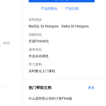
供了完整的告警、监控、日志的解决方案、
文戏情感细腻自然，动作戏激烈拳拳到肉，实现更强表演能力
支持中英文自由切换，具备更强的噪声鲁棒性
ernetes 版 ACK
云聚AI 严选权益
AI 原生数据库服务发布
SSL 证书
提升开发效率且无运维成本，并有社区专家
产品控制台
产品文档
，一键激活高效办公新体验
理容器应用的 K8s 服务
精选AI产品，从模型到应用全链提效
Agent 数据网关
提供技术支持。
堡垒机
AI 用量加速计划
云原生数据库 PolarDB
实时同步
应用
防火墙
、识别商机，让客服更高效、服务更出色。
新老同享，达量后返
Agentic Database 发布
MySQL 到 Hologres
Kafka 到 Hologres
千问办公
主机安全
NEW
功能对比
的智能体编程平台
一站式AI生产力平台
开源Flink对比
滤、时间
AI 应用及服务市场
伶鹊
成本优化
企业级人与Agent协作平台，接入和调度多个数字员工
智能客服平台，对话机器人、对话分析、智能外呼
AI 应用
作业自动调优
大模型服务平台百炼 - 全妙
大模型
学习资料
应用创作平台
多模态内容创作工具，已接入 DeepSeek
实时数仓入门课程
自然语言处理
数据标注
热门帮助文档
更多
机器学习
息提取
与 AI 智能体进行实时音视频通话
什么是阿里云实时计算Flink版
从文本、图片、视频中提取结构化的属性信息
构建支持视频理解的 AI 音视频实时通话应用