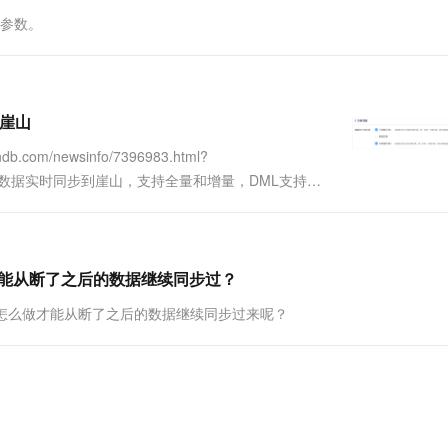
一个 AI 助手
超强辅助，Bol
要参数。
即刻拥有 DeepSeek-R1 满血版
在企业官网、通讯软件中为客户提供 AI 客服
多种方案随心选，轻松解锁专属 DeepSeek
到崖山
om/newsinfo/7396983.html?
实现oracle数据实时同步到崖山，支持全量和增量，DML支持新
nector-o....
要怎做才能从断了之后的数据继续同步过？
务断了，要怎么做才能从断了之后的数据继续同步过来呢？