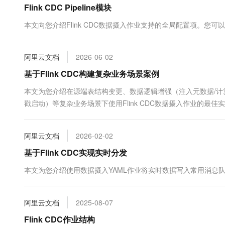
Flink CDC Pipeline模块
大数据开发治理平台 Data
AI 产品 免费试用
网络
安全
云开发大赛
Tableau 订阅
1亿+ 大模型 tokens 和 
本文向您介绍Flink CDC数据摄入作业支持的全局配置项。您可以在
可观测
入门学习赛
中间件
AI空中课堂在线直播课
云防火墙
140+云产品 免费试用
大模型服务
上云与迁云
云原生的云上边界网络安全
产品新客免费试用，最长1
数据库
阿里云文档
2026-06-02
生态解决方案
千问AI平台-Token Plan
企业出海
大模型ACA认证体验
基于Flink CDC构建复杂业务场景案例
大数据计算
助力企业全员 AI 认知与能
行业生态解决方案
政企业务
本文为您介绍在源端表结构变更、数据逻辑增强（注入元数据/计
媒体服务
千问AI平台-模型体验
开发者生态解决方案
戳启动）等复杂业务场景下使用Flink CDC数据摄入作业的最佳
在线体验全尺寸、多种模态
企业服务与云通信
AI 开发和 AI 应用解决
Happy 系列大模型
域名与网站
阿里云文档
2026-02-02
基于Flink CDC实现实时分发
终端用户计算
本文为您介绍使用数据摄入YAML作业将实时数据写入常用消息
Serverless
大模型解决方案
开发工具
快速部署 Dify，高效搭建 
阿里云文档
2025-08-07
迁移与运维管理
Flink CDC作业结构