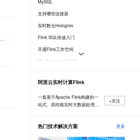
MySQL
t.diy 一步搞定创意建站
构建大模型应用的安全防护体系
通过自然语言交互简化开发流程,全栈开发支持
通过阿里云安全产品对 AI 应用进行安全防护
支持哪些连接器
实时数仓Hologres
Flink SQL快速入门
开通Flink工作空间
MaxCompute连接器
消息队列Kafka连接器
阿里云实时计算Flink
SQL开发参考
WITH参数版本变更与配置参考-实时计算 Flink版-阿里云
一套基于Apache Flink构建的一
+关注
站式、高性能实时大数据处理平
台，广泛适用于流式数据处理、
离线数据处理、DataLake计算等
热门技术解决方案
更多
场景。