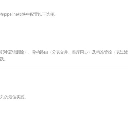
服务生态伙伴
视觉 Coding、空间感知、多模态思考等全面升级
1M上下文，专为长程任务能力而生
云工开物
企业应用
Works
Night Plan 支持 Qwen 3.8-Max
云原生大数据计算服务 MaxCompute
AI 办公
容器服务 Kub
NEW
Red Hat
30+ 款产品免费体验
Data Agent 驱动的一站式 Data+AI 开发治理平台
夜间 5 折，Qwen/Meoo/TokenPlan 客户专享
面向分析的企业级SaaS模式云数据仓库
AI智能应用
提供一站式管
科研合作
pipeline模块中配置以下选项。
ERP
堂（旗舰版）
SUSE
智能客服
AI 应用构建
大模型原生
CRM
防护产品
2个月
自动承接线索
建站小程序
Qoder
大模型服务平台百炼-应用模版
OA 办公系统
HOT
NEW
面向真实软件
个人版上线、团队版降价；千问3.8-Max首发发尝鲜
丰富多元化的应用模版和解决方案
力提升
财税管理
模板建站
算列/逻辑删除）、异构路由（分表合并、整库同步）及精准管控（表过
万有无界
大模型服务平台百炼-智能体
400电话
定制建站
实践。
的模型效果
灵活可视化地构建企业级 Agent
方案
广告营销
模板小程序
秒悟
人工智能平台 PAI
定制小程序
云端极速 AI 
新一代 AI 视频生成模型，深度适配广告营销等场景
AI Native 的算法工程平台，一站式完成建模、训练、推理服务部署
APP 开发
队列的最佳实践。
建站系统
AI 应用
10分钟微调：让0.6B模型媲美235B模
多模态数据信
型
依托云原生高可用架构,实现Dify私有化部署
用1%尺寸在特定领域达到大模型90%以上效果