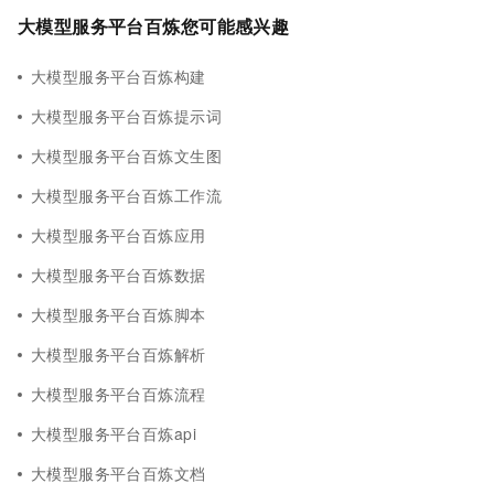
大模型服务平台百炼您可能感兴趣
大模型服务平台百炼构建
大模型服务平台百炼提示词
大模型服务平台百炼文生图
大模型服务平台百炼工作流
大模型服务平台百炼应用
大模型服务平台百炼数据
大模型服务平台百炼脚本
大模型服务平台百炼解析
大模型服务平台百炼流程
大模型服务平台百炼api
大模型服务平台百炼文档