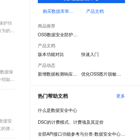
能异常检测等数据安全相关能力，形成云上
文戏情感细腻自然，动作戏激烈拳拳到肉，实现更强表演能力
支持中英文自由切换，具备更强的噪声鲁棒性
ernetes 版 ACK
云聚AI 严选权益
AI 原生数据库服务发布
SSL 证书
一体化的数据安全解决方案。
购买数据库审计（等保合规版）
产品文档
，一键激活高效办公新体验
理容器应用的 K8s 服务
精选AI产品，从模型到应用全链提效
Agent 数据网关
堡垒机
保护功
AI 用量加速计划
云原生数据库 PolarDB
商品推荐
应用
防火墙
行为的检
、识别商机，让客服更高效、服务更出色。
新老同享，达量后返
Agentic Database 发布
OSS数据安全防护实践
千问办公
主机安全
NEW
产品文档
的智能体编程平台
一站式AI生产力平台
版本功能对比
快速入门
AI 应用及服务市场
伶鹊
产品动态
企业级人与Agent协作平台，接入和调度多个数字员工
智能客服平台，对话机器人、对话分析、智能外呼
公数据保
AI 应用
新增数据检测响应功能
优化OSS图片脱敏功能
介绍如何
大模型服务平台百炼 - 全妙
大模型
应用创作平台
多模态内容创作工具，已接入 DeepSeek
自然语言处理
热门帮助文档
更多
数据标注
什么是数据安全中心
机器学习
数据安
DSC的计费模式、计费项及其定价
息提取
与 AI 智能体进行实时音视频通话
大的便
从文本、图片、视频中提取结构化的属性信息
构建支持视频理解的 AI 音视频实时通话应用
全部API接口功能参考与分类-数据安全中心-阿里云