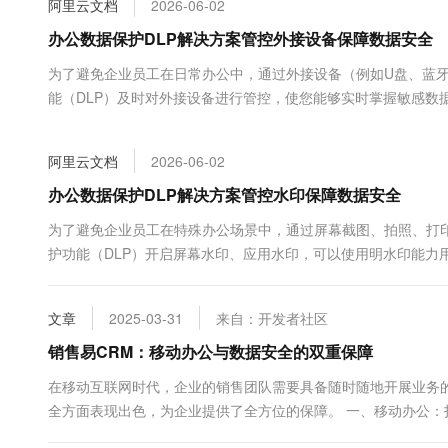
阿里云文档
2026-06-02
大数据开发治理平台 Data
AI 产品 免费试用
网络
安全
云开发大赛
Tableau 订阅
办公数据保护DLP解决方案管控外接设备保障数据安全
1亿+ 大模型 tokens 和 
可观测
入门学习赛
中间件
AI空中课堂在线直播课
为了避免企业员工在日常办公中，通过外接设备（例如U盘、蓝牙
云防火墙
140+云产品 免费试用
大模型服务
能（DLP）及时对外接设备进行管控，使您能够实时掌握敏感数
上云与迁云
云原生的云上边界网络安全
产品新客免费试用，最长1
数据库
测结果，以及如何设置外接设备白名单用户。
生态解决方案
千问AI平台-Token Plan
企业出海
大模型ACA认证体验
大数据计算
阿里云文档
2026-06-02
助力企业全员 AI 认知与能
行业生态解决方案
政企业务
媒体服务
千问AI平台-模型体验
办公数据保护DLP解决方案管控水印保障数据安全
开发者生态解决方案
在线体验全尺寸、多种模态
企业服务与云通信
为了避免企业员工在特殊办公场景中，通过屏幕截图、拍照、打印
AI 开发和 AI 应用解决
护功能（DLP）开启屏幕水印、应用水印，可以使用明水印能力
Happy 系列大模型
域名与网站
配置水印管控策略、查看敏感行为的检测结果，以及如何设置水
终端用户计算
文章
2025-03-31
来自：开发者社区
Serverless
销售易CRM：移动办公与数据安全的双重保障
大模型解决方案
在移动互联网时代，企业的销售团队需要具备随时随地开展业务
开发工具
快速部署 Dify，高效搭建 
全方面表现出色，为企业提供了全方位的保障。 一、移动办公：
迁移与运维管理
利。销售人员可以通过手机或平板电脑等移动设备，随时随地访问客