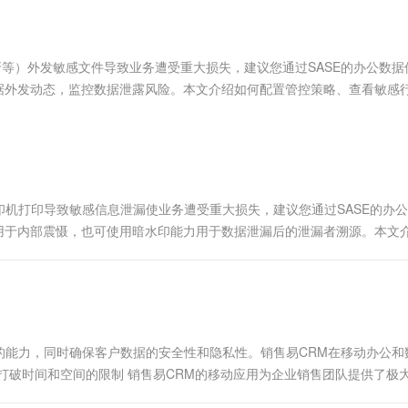
服务生态伙伴
视觉 Coding、空间感知、多模态思考等全面升级
1M上下文，专为长程任务能力而生
云工开物
企业应用
Works
Night Plan 支持 Qwen 3.8-Max
云原生大数据计算服务 MaxCompute
AI 办公
容器服务 Kub
NEW
Red Hat
30+ 款产品免费体验
Data Agent 驱动的一站式 Data+AI 开发治理平台
夜间 5 折，Qwen/Meoo/TokenPlan 客户专享
面向分析的企业级SaaS模式云数据仓库
AI智能应用
提供一站式管
科研合作
ERP
堂（旗舰版）
SUSE
等）外发敏感文件导致业务遭受重大损失，建议您通过SASE的办公数据
智能客服
AI 应用构建
大模型原生
CRM
据外发动态，监控数据泄露风险。本文介绍如何配置管控策略、查看敏感
防护产品
2个月
自动承接线索
建站小程序
Qoder
大模型服务平台百炼-应用模版
OA 办公系统
HOT
NEW
面向真实软件
个人版上线、团队版降价；千问3.8-Max首发发尝鲜
丰富多元化的应用模版和解决方案
力提升
财税管理
模板建站
万有无界
大模型服务平台百炼-智能体
400电话
定制建站
的模型效果
灵活可视化地构建企业级 Agent
机打印导致敏感信息泄漏使业务遭受重大损失，建议您通过SASE的办
方案
广告营销
模板小程序
用于内部震慑，也可使用暗水印能力用于数据泄漏后的泄漏者溯源。本文
秒悟
人工智能平台 PAI
定制小程序
云端极速 AI 
印管控白名单。
新一代 AI 视频生成模型，深度适配广告营销等场景
AI Native 的算法工程平台，一站式完成建模、训练、推理服务部署
APP 开发
建站系统
的能力，同时确保客户数据的安全性和隐私性。销售易CRM在移动办公和
AI 应用
10分钟微调：让0.6B模型媲美235B模
多模态数据信
打破时间和空间的限制 销售易CRM的移动应用为企业销售团队提供了极
型
依托云原生高可用架构,实现Dify私有化部署
户信息、更...
用1%尺寸在特定领域达到大模型90%以上效果