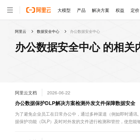
大模型
产品
解决方案
权益
定价
阿里云
数据安全中心
办公数据安全中心
大模型
产品
解决方案
权益
定价
云市场
伙伴
服务
了解阿里云
精选产品
精选解决方案
普惠上云
产品定价
精选商城
成为销售伙伴
售前咨询
为什么选择阿里云
千问AI平台
办公数据安全中心 的相关
了解云产品的定价详情
大模型服务平台百炼
千问办公，解锁你的工作
普惠上云 官方力荐
分销伙伴
在线服务
网站建设
什么是云计算
大
大模型服务与应用平台
企业级Agent产品，直接
云服务器38元/年起，超
咨询伙伴
多端小程序
技术领先
云上成本管理
售后服务
轻量应用服务器
Agency Agents：拥
官方推荐返现计划
大模型
精选产品
精选解决方案
Salesforce 国际版订阅
稳定可靠
管理和优化成本
推荐新用户得奖励，单订单
销售伙伴合作计划
自助服务
友盟天域
安全合规
人工智能与机器学习
AI
文本生成
云数据库 RDS
HappyHorse 打造一
云工开物
无影生态合作计划
在线服务
阿里云文档
2026-06-22
观测云
分析师报告
高校专属算力普惠，学生认
计算
互联网应用开发
Qwen3.8-Max
HOT
Salesforce On Alibaba C
工单服务
办公数据保护DLP解决方案检测外发文件保障数据安全
智能体时代全能旗舰模型
Tuya 物联网平台阿里云
研究报告与白皮书
人工智能平台 PAI
快速拥有专属 OpenClaw
大模
Consulting Partner 合
大数据
容器
免费试用
短信专区
一站式AI开发、训练和推
为了避免企业员工在日常办公中，通过多种渠道（例如即时通讯、
蓝凌 OA
Qwen3.7-Plus
AI 大模型销售与服务生
现代化应用
据保护功能（DLP）及时对外发的文件进行检测和管控，使您能
存储
天池大赛
能看、能想、能动手的多模
云解析DNS
解决方案免费试用 新老
电子合同
测策略、以及外发数据的统计结果。
最高领取价值200元试用
安全
网络与CDN
AI 算法大赛
Qwen3-VL-Plus
畅捷通