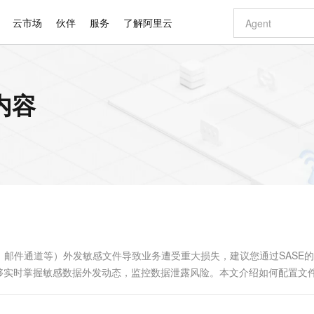
云市场
伙伴
服务
了解阿里云
AI 特惠
数据与 API
成为产品伙伴
企业增值服务
最佳实践
价格计算器
AI 场景体
基础软件
产品伙伴合
阿里云认证
市场活动
配置报价
大模型
内容
自助选配和估算价格
新方式
睿译宝，AI翻译排版一步到位
智启 AI 普惠权益
产品生态集成认证中心
企业支持计划
云上春晚
域名与网站
千问官方 MaaS 平台，为开发者和 Agent 而生，新用户赠送 1 亿 + tokens 额度
Qwen Aud
AI Coding
阿里云Maa
2026 阿里云
云服务器 E
为企业打
数据集
Windows
大模型认证
模型
NEW
NEW
交付可用成果
值低价云产品抢先购
上传文档即自动完成翻译和格式还原
至高享 1亿+免费 tokens，加速 Al 应用落地
提供智能易用的域名与建站服务
智能编程，一键
安全可靠、
产品生态伙伴
专家技术服务
云上奥运之旅
弹性计算合作
阿里云中企出
手机三要素
宝塔 Linux
全部认证
价格优势
有专属领域专家
GLM-5.2：长任务时代开源旗舰模型
阿里云 OPC 创新助力计划
千问大模型
即刻拥有 DeepS
AI 电商营销
对象存储 O
大模型
产品生态伙伴工作台
企业增值服务台
云栖战略参考
云存储合作计
云栖大会
身份实名认证
CentOS
训练营
推动算力普惠，释放技术红利
最高返9万
多领域专家智能体,一键组建 AI 虚拟交付团队
快速构建应用程序和网站，即刻迈出上云第一步
至高百万元 Token 补贴，加速一人公司成长
多元化、高性能、安全可靠的大模型服务
真正可用的 1M 上下文,一次完成代码全链路开发
轻松解锁专属 Dee
从图文生成到
云上的中国
数据库合作计
活动全景
短信
Docker
图片和
站式影视创作平台
Hermes Agent，打造自进化智能体
Token Plan 模型订阅计划
数字证书管理服务（原SSL证书）
5 分钟轻松部署
AI 广告创作
无影云电脑
企业成长
NEW
信息公告
看见新力量
云网络合作计
OCR 文字识别
JAVA
证享300元代金券
可视化编排打通从文字构思到成片全链路闭环
全托管，含MySQL、PostgreSQL、SQL Server、MariaDB多引擎
自主进化，持久记忆，越用越聪明
Qwen3.8-Max 首发尝鲜，限时加量 10 倍，夜间低至2折
实现全站HTTPS，呈现可信的WEB访问
图文、视频一
随时随地安
Kimi-K3
HappyHors
NEW
魔搭 Mode
loud
服务实践
官网公告
Kimi 最新旗舰模型，长程编程与推理利器
让文字生成流
金融模力时刻
Salesforce O
版
发票查验
全能环境
Claude Code + GStack 打造工程团队
千问办公，限时限量积分加倍
Qoder
低代码高效构
AI 建站
短信服务
型
NEW
作计划
计划
创新中心
魔搭 ModelSc
健康状态
理服务
让AI从“聊天伙伴”进化为能干活的“数字员工”
安装技能 GStack，拥有专属 AI 工程团队
你的AI工作搭子，覆盖日常办公高频场景
面向真实软件的智能体编程平台
0 代码专业建
邮件通道等）外发敏感文件导致业务遭受重大损失，建议您通过SASE
客户案例
天气预报查询
操作系统
Deepseek-v4-pro
HappyHors
态合作计划
够实时掌握敏感数据外发动态，监控数据泄露风险。本文介绍如何配置文
态智能体模型
旗舰 MoE 大模型，百万上下文与顶尖推理能力
图生视频，流
同享
万小智 AI 建站低至 15元/月
Qoder CN
AI 短剧/漫剧
云原生数据库 
快递物流查询
WordPress
成为服务伙
高校合作
点，立即开启云上创新
覆盖公网/内网、递归/权威、移动APP等全场景解析服务
送.CN域名，送备案服务码
基于千问大模型等，支持代码智能生成、研发智能问答
AI助力短剧
GLM-5.2
Wan2.7-T
Ubuntu