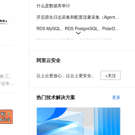
t.diy 一步搞定创意建站
构建大模型应用的安全防护体系
什么是数据库审计
通过自然语言交互简化开发流程,全栈开发支持
通过阿里云安全产品对 AI 应用进行安全防护
开启原生日志采集和配置流量采集（Agent）采集数据库审计日志
RDS MySQL、RDS PostgreSQL、PolarDB PostgreSQL、PolarDB PostgreSQL（兼容Oracle）、PolarDB MySQL、PolarDB-X 2.0数据表的列加密
数据安全中心免费版、企业版和仅采购增值服务版的功能差异
风险概览及自建情报
阿里云安全
如何配置识别模板
C100和D100的性能及计费介绍
让上云更放心，让云上更安全。
+关注
例 三、
产品专家
热门技术解决方案
更多