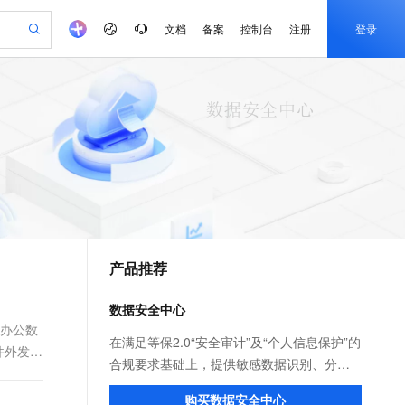
文档
备案
控制台
注册
登录
验
作计划
器
AI 活动
专业服务
服务伙伴合作计划
开发者社区
加入我们
产品动态
服务平台百炼
阿里云 OPC 创新助力计划
一站式生成采购清单，支持单品或批量购买
io：打造专属 AI 语音助手
S产品伙伴计划（繁花）
峰会
CS
造的大模型服务与应用开发平台
一句话生成原生可编辑精美 PPT 文稿
AI 生产力先锋
Al MaaS 服务伙伴赋能合作
域名
博文
Careers
至高可申请百万元
Qwen3.8-Max 模型上线
开启高性价比 AI 编程新体验
弹性可伸缩的云计算服务
Qwen-Audio-3.0-Realtime 端到端实时语音角色扮演
输入一句话想法, 轻松生成专业的 PPT
先锋实践拓展 AI 生产力的边界
Token 补贴，五大权
计划
海大会
伙伴信用分合作计划
商标
问答
社会招聘
益加速 OPC 成功
eek-V4-Pro
SS
一键部署幻兽帕鲁游戏服务器
飞天发布时刻
HOT
Open Search 向量检索版支
划
备案
电子书
校园招聘
pSeek-V4-Pro
视频创作，一键激活电商全链路生产力
稳定、安全、高性价比、高性能的云存储服务
一键购买专属联机服务器，轻松开启游戏
所见，即是所愿
持视频检索 Pipeline 功能
更多支持
划
公司注册
镜像站
视频生成
语音识别与合成
专属 QwenPaw
漫剧工坊：一站式动画创作平台
AI 实训营
HOT
应用身份服务 (IDaaS)
合作伙伴培训与认证
产品推荐
划
上云迁移
站生成，高效打造优质广告素材
全接入的云上超级电脑
从聊天伙伴进化为能主动干活的本地数字员工
快速生产连贯的高质量长漫剧
从基础到进阶，Agent 创客手把手教你
OpenClaw 管理能力上线
e-1.1-T2V
Qwen3-TTS-Flash
lScope
我要反馈
查询合作伙伴
畅细腻的高质量视频
离线语音合成大模型，多语言方言自适应，低延迟高稳定
n Alibaba Cloud ISV 合作
代维服务
建企业门户网站
10 分钟搭建微信、支付宝小程序
数据安全中心
MaxCompute MaxFrame 提
创新加速
ope
登录合作伙伴管理后台
我要建议
站，无忧落地极速上线
以可视化方式快速构建移动和 PC 门户网站
国内短信简单易用，安全可靠，秒级触达，全球覆盖200+国家和地区。
高效部署网站，快速应用到小程序
供自动弹性内存功能
的办公数
e-1.1-I2V
Cosyvoice-V3-Flash
在满足等保2.0“安全审计”及“个人信息保护”的
件外发检
安全
畅自然，细节丰富
高表现力语音合成大模型，语音克隆听感自然
我要投诉
PolarDB
合规要求基础上，提供敏感数据识别、分级
上云场景组合购
Milvus 弹性伸缩功能新增节
伴
漫剧创作，剧本、分镜、视频高效生成
100%兼容MySQL、PostgreSQL，兼容Oracle，支持集中和分布式
覆盖90%+业务场景，专享组合折扣价
点支持范围
分类、安全审计、风险态势、数据脱敏、智
2V
VPN
Fun-ASR
购买数据安全中心