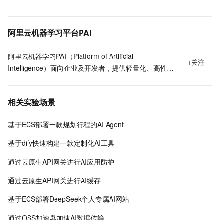
阿里云机器学习平台PAI
阿里云机器学习PAI（Platform of Artificial
+关注
Intelligence）面向企业及开发者，提供轻量化、高性价
比的云原生机器学习平台，涵盖PAI-iTAG智能标注平
台、PAI-Designer（原Studio）可视化建模平台、PAI-
相关实验场景
DSW云原生交互式建模平台、PAI-DLC云原生AI基础平
台、PAI-EAS云原生弹性推理服务平台，支持千亿特
基于ECS部署一款规划行程的AI Agent
征、万亿样本规模加速训练，百余落地场景，全面提升
工程效率。
基于dify快速构建一款定制化AI工具
通过云原生API网关进行AI应用防护
通过云原生API网关进行AI缓存
基于ECS部署DeepSeek个人专属AI网站
通过OSS加速器加速AI数据传输