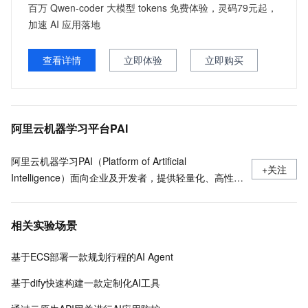
百万 Qwen-coder 大模型 tokens 免费体验，灵码79元起，
加速 AI 应用落地
查看详情
立即体验
立即购买
阿里云机器学习平台PAI
阿里云机器学习PAI（Platform of Artificial
+关注
Intelligence）面向企业及开发者，提供轻量化、高性价
比的云原生机器学习平台，涵盖PAI-iTAG智能标注平
台、PAI-Designer（原Studio）可视化建模平台、PAI-
相关实验场景
DSW云原生交互式建模平台、PAI-DLC云原生AI基础平
台、PAI-EAS云原生弹性推理服务平台，支持千亿特
基于ECS部署一款规划行程的AI Agent
征、万亿样本规模加速训练，百余落地场景，全面提升
工程效率。
基于dify快速构建一款定制化AI工具