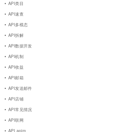
API类目
API速查
API多模态
API拆解
API数据开发
API机制
API收益
API邮箱
API发送邮件
API店铺
API常见情况
API联网
API apim