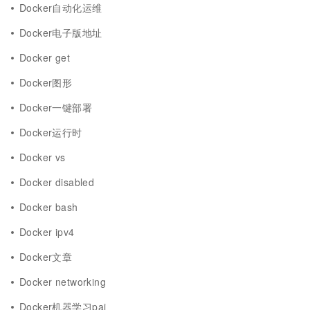
Docker自动化运维
Docker电子版地址
Docker get
Docker图形
Docker一键部署
Docker运行时
Docker vs
Docker disabled
Docker bash
Docker ipv4
Docker文章
Docker networking
Docker机器学习pai