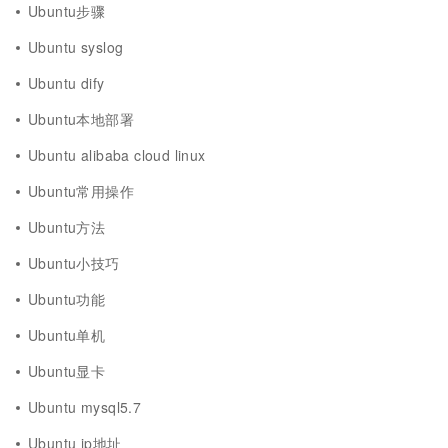
Ubuntu步骤
Ubuntu syslog
Ubuntu dify
Ubuntu本地部署
Ubuntu alibaba cloud linux
Ubuntu常用操作
Ubuntu方法
Ubuntu小技巧
Ubuntu功能
Ubuntu单机
Ubuntu显卡
Ubuntu mysql5.7
Ubuntu ip地址