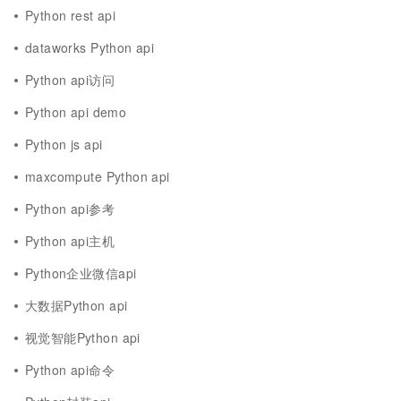
Python rest api
dataworks Python api
Python api访问
Python api demo
Python js api
maxcompute Python api
Python api参考
Python api主机
Python企业微信api
大数据Python api
视觉智能Python api
Python api命令