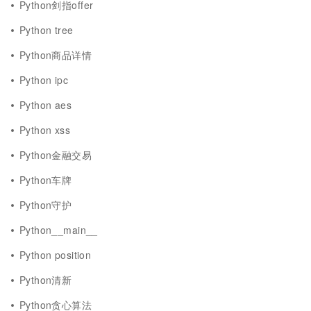
Python剑指offer
Python tree
Python商品详情
Python ipc
Python aes
Python xss
Python金融交易
Python车牌
Python守护
Python__main__
Python position
Python清新
Python贪心算法