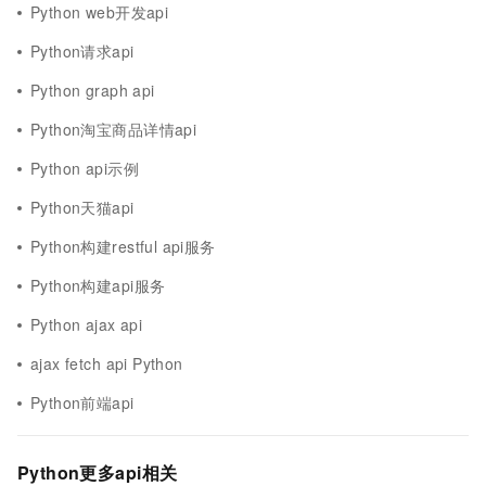
Python web开发api
Python请求api
Python graph api
Python淘宝商品详情api
Python api示例
Python天猫api
Python构建restful api服务
Python构建api服务
Python ajax api
ajax fetch api Python
Python前端api
Python更多api相关