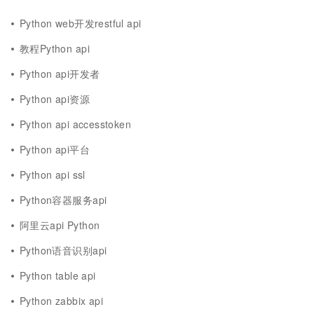
Python web开发restful api
教程Python api
Python api开发者
Python api资源
Python api accesstoken
Python api平台
Python api ssl
Python容器服务api
阿里云api Python
Python语音识别api
Python table api
Python zabbix api