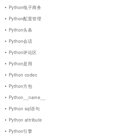
Python电子商务
Python配置管理
Python头条
Python会话
Python评论区
Python是用
Python codec
Python方包
Python__name__
Python sql语句
Python attribute
Python引擎