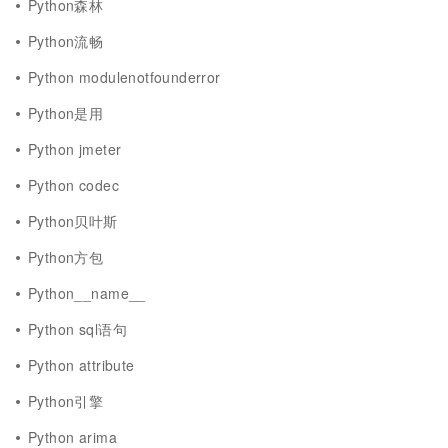
Python森林
Python流畅
Python modulenotfounderror
Python是用
Python jmeter
Python codec
Python贝叶斯
Python方包
Python__name__
Python sql语句
Python attribute
Python引擎
Python arima