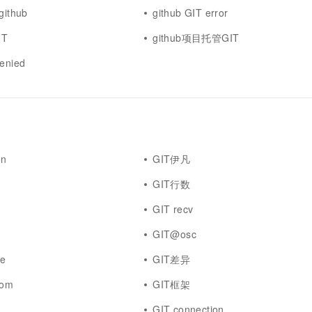
ithub
github GIT error
IT
github项目托管GIT
denied
on
GIT伊凡
GIT行数
GIT recv
GIT@osc
re
GIT差异
com
GIT框架
GIT connection