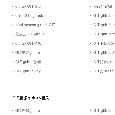
10 分钟在聊天系统中增加
专有云
github GIT项目
idea配置GIT 
error GIT github
GIT github p
fatal access github GIT
GIT github i
蓝易云GIT github
GIT github 
github GIT登录
GIT下载安装g
GIT安装github
GIT github
GIT github教程
GIT托管gith
GIT github key
GIT文件gith
GIT更多github相关
GIT迁移github
GIT github e