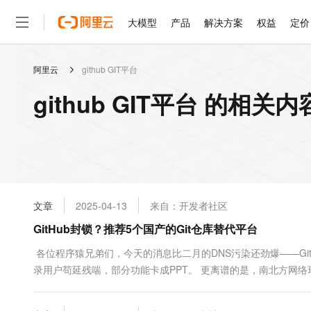
大模型
产品
解决方案
权益
定价
阿里云
github GIT平台
大模型
产品
解决方案
权益
定价
云市场
伙伴
服务
了解阿里云
精选产品
精选解决方案
普惠上云
产品定价
精选商城
成为销售伙伴
售前咨询
为什么选择阿里云
千问AI平台
github GIT平台 的相关内
了解云产品的定价详情
大模型服务平台百炼
千问办公，解锁你的工作
普惠上云 官方力荐
分销伙伴
在线服务
网站建设
什么是云计算
大
大模型服务与应用平台
企业级Agent产品，直接
云服务器38元/年起，超
咨询伙伴
多端小程序
技术领先
云上成本管理
售后服务
轻量应用服务器
Agency Agents：拥
官方推荐返现计划
大模型
精选产品
精选解决方案
Salesforce 国际版订阅
稳定可靠
管理和优化成本
推荐新用户得奖励，单订单
销售伙伴合作计划
自助服务
友盟天域
安全合规
人工智能与机器学习
AI
文本生成
云数据库 RDS
HappyHorse 打造一
云工开物
无影生态合作计划
在线服务
文章
2025-04-13
来自：开发者社区
观测云
分析师报告
高校专属算力普惠，学生认
计算
互联网应用开发
Qwen3.8-Max
HOT
Salesforce On Alibaba C
工单服务
GitHub封锁？推荐5个国产的Git仓库替代平台
智能体时代全能旗舰模型
Tuya 物联网平台阿里云
研究报告与白皮书
人工智能平台 PAI
快速拥有专属 OpenClaw
大模
Consulting Partner 合
大数据
容器
免费试用
短信专区
一站式AI开发、训练和推
​ 各位程序猿兄弟们，今天的消息比二月的DNS污染还劲爆——Gi
蓝凌 OA
Qwen3.7-Plus
AI 大模型销售与服务生
现代化应用
录用户苟延残喘，部分功能卡成PPT。 更离谱的是，南北方网络
存储
天池大赛
能看、能想、能动手的多模
云解析DNS
解决方案免费试用 新老
电子合同
方战友却稳如老狗。这波操作让我想起了当年DNS污染时的盛况
最高领取价值200元试用
安全
网络与CDN
AI 算法大赛
Qwen3-VL-Plus
整理了一份国产Git仓库避难指南，保你代码不丢、项目不凉！ ....
畅捷通