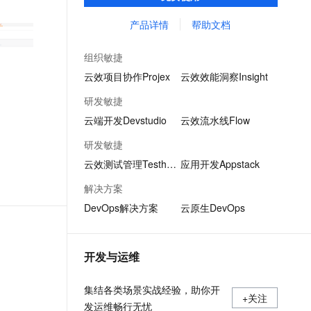
质量检测、持续集成等功能，全方位保护企
文戏情感细腻自然，动作戏激烈拳拳到肉，实现更强表演能力
支持中英文自由切换，具备更强的噪声鲁棒性
ernetes 版 ACK
云聚AI 严选权益
AI 原生数据库服务发布
SSL 证书
业代码资产。
产品详情
帮助文档
，一键激活高效办公新体验
理容器应用的 K8s 服务
精选AI产品，从模型到应用全链提效
Agent 数据网关
堡垒机
AI 用量加速计划
云原生数据库 PolarDB
组织敏捷
应用
防火墙
、识别商机，让客服更高效、服务更出色。
新老同享，达量后返
Agentic Database 发布
云效项目协作Projex
云效效能洞察Insight
千问办公
主机安全
NEW
研发敏捷
的智能体编程平台
一站式AI生产力平台
云端开发Devstudio
云效流水线Flow
AI 应用及服务市场
伶鹊
研发敏捷
企业级人与Agent协作平台，接入和调度多个数字员工
智能客服平台，对话机器人、对话分析、智能外呼
AI 应用
云效测试管理Testhub
应用开发Appstack
大模型服务平台百炼 - 全妙
大模型
解决方案
应用创作平台
多模态内容创作工具，已接入 DeepSeek
DevOps解决方案
云原生DevOps
自然语言处理
数据标注
开发与运维
机器学习
息提取
与 AI 智能体进行实时音视频通话
集结各类场景实战经验，助你开
从文本、图片、视频中提取结构化的属性信息
构建支持视频理解的 AI 音视频实时通话应用
+关注
发运维畅行无忧