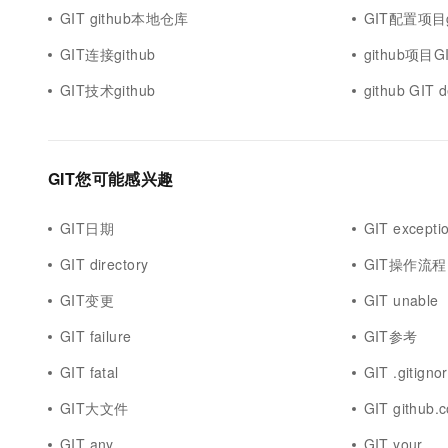
GIT github本地仓库
GIT配置项目g
GIT连接github
github项目G
GIT技术github
github GIT 
GIT您可能感兴趣
GIT日期
GIT excepti
GIT directory
GIT操作流程
GIT变更
GIT unable
GIT failure
GIT参考
GIT fatal
GIT .gitigno
GIT大文件
GIT github.
GIT any
GIT your