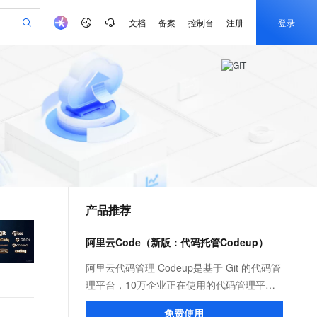
文档
备案
控制台
注册
登录
验
作计划
器
AI 活动
专业服务
服务伙伴合作计划
开发者社区
加入我们
产品动态
服务平台百炼
阿里云 OPC 创新助力计划
一站式生成采购清单，支持单品或批量购买
io：打造专属 AI 语音助手
S产品伙伴计划（繁花）
峰会
CS
造的大模型服务与应用开发平台
一句话生成原生可编辑精美 PPT 文稿
AI 生产力先锋
Al MaaS 服务伙伴赋能合作
域名
博文
Careers
至高可申请百万元
Qwen3.8-Max 模型上线
开启高性价比 AI 编程新体验
弹性可伸缩的云计算服务
Qwen-Audio-3.0-Realtime 端到端实时语音角色扮演
输入一句话想法, 轻松生成专业的 PPT
先锋实践拓展 AI 生产力的边界
Token 补贴，五大权
计划
海大会
伙伴信用分合作计划
商标
问答
社会招聘
益加速 OPC 成功
eek-V4-Pro
SS
一键部署幻兽帕鲁游戏服务器
飞天发布时刻
HOT
Open Search 向量检索版支
划
备案
电子书
校园招聘
pSeek-V4-Pro
视频创作，一键激活电商全链路生产力
稳定、安全、高性价比、高性能的云存储服务
一键购买专属联机服务器，轻松开启游戏
所见，即是所愿
持视频检索 Pipeline 功能
更多支持
划
公司注册
镜像站
视频生成
语音识别与合成
专属 QwenPaw
漫剧工坊：一站式动画创作平台
AI 实训营
HOT
应用身份服务 (IDaaS)
合作伙伴培训与认证
产品推荐
划
上云迁移
站生成，高效打造优质广告素材
全接入的云上超级电脑
从聊天伙伴进化为能主动干活的本地数字员工
快速生产连贯的高质量长漫剧
从基础到进阶，Agent 创客手把手教你
OpenClaw 管理能力上线
e-1.1-T2V
Qwen3-TTS-Flash
lScope
我要反馈
查询合作伙伴
畅细腻的高质量视频
离线语音合成大模型，多语言方言自适应，低延迟高稳定
n Alibaba Cloud ISV 合作
代维服务
建企业门户网站
10 分钟搭建微信、支付宝小程序
阿里云Code（新版：代码托管Codeup）
MaxCompute MaxFrame 提
创新加速
ope
登录合作伙伴管理后台
我要建议
站，无忧落地极速上线
以可视化方式快速构建移动和 PC 门户网站
国内短信简单易用，安全可靠，秒级触达，全球覆盖200+国家和地区。
高效部署网站，快速应用到小程序
供自动弹性内存功能
e-1.1-I2V
Cosyvoice-V3-Flash
阿里云代码管理 Codeup是基于 Git 的代码管
安全
畅自然，细节丰富
高表现力语音合成大模型，语音克隆听感自然
我要投诉
PolarDB
理平台，10万企业正在使用的代码管理平
上云场景组合购
Milvus 弹性伸缩功能新增节
伴
漫剧创作，剧本、分镜、视频高效生成
100%兼容MySQL、PostgreSQL，兼容Oracle，支持集中和分布式
覆盖90%+业务场景，专享组合折扣价
点支持范围
台，提供代码托管、代码评审、代码扫描、
2V
VPN
Fun-ASR
免费使用