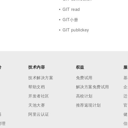
GIT read
GIT小册
GIT publickey
价
技术内容
权益
服
技术解决方案
免费试用
基
帮助文档
解决方案免费试用
企
开发者社区
高校计划
迁
天池大赛
推荐返现计划
官
器
阿里云认证
健
管理
信