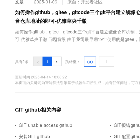
文章
2025-01-06
来自：开发者社区
大数据开发治理平台 Data
AI 产品 免费试用
网络
安全
云开发大赛
Tableau 订阅
如何操作github，gitee，gitcode三个git平台
1亿+ 大模型 tokens 和 
可观测
入门学习赛
中间件
台仓库地址的即可-优雅草央千澈
AI空中课堂在线直播课
云防火墙
140+云产品 免费试用
大模型服务
上云与迁云
如何操作github，gitee，gitcode三个git平台建立镜像
云原生的云上边界网络安全
产品新客免费试用，最长1
数据库
生态解决方案
可-优雅草央千澈 问题背景 由于我司最早期19年使用的是gitee
千问AI平台-Token Plan
企业出海
大模型ACA认证体验
大数据计算
移也比较麻烦，但是目前陆续开源产品一次性推送3个库维护起来很
助力企业全员 AI 认知与能
行业生态解决方案
像库但是推github每次...
政企业务
媒体服务
千问AI平台-模型体验
共有2条
<
1
>
跳转至：
GO
开发者生态解决方案
在线体验全尺寸、多种模态
企业服务与云通信
AI 开发和 AI 应用解决
更新时间 2025-04-14 18:08:22
Happy 系列大模型
本页面内关键词为智能算法引擎基于机器学习所生成，如有任何问题，可在页
域名与网站
终端用户计算
Serverless
GIT github相关内容
大模型解决方案
开发工具
快速部署 Dify，高效搭建 
GIT unable access github
GIT报错gith
迁移与运维管理
安装GIT github
GIT配置gith