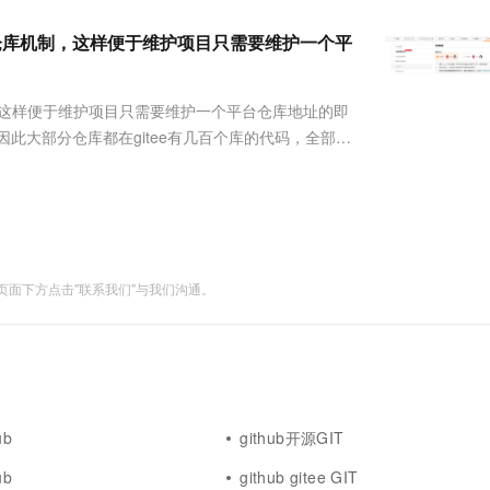
服务生态伙伴
视觉 Coding、空间感知、多模态思考等全面升级
1M上下文，专为长程任务能力而生
云工开物
企业应用
Works
Night Plan 支持 Qwen 3.8-Max
云原生大数据计算服务 MaxCompute
AI 办公
容器服务 Kub
NEW
Red Hat
建立镜像仓库机制，这样便于维护项目只需要维护一个平
30+ 款产品免费体验
Data Agent 驱动的一站式 Data+AI 开发治理平台
夜间 5 折，Qwen/Meoo/TokenPlan 客户专享
面向分析的企业级SaaS模式云数据仓库
AI智能应用
提供一站式管
科研合作
ERP
堂（旗舰版）
SUSE
智能客服
AI 应用构建
大模型原生
CRM
仓库机制，这样便于维护项目只需要维护一个平台仓库地址的即
防护产品
2个月
自动承接线索
建站小程序
，因此大部分仓库都在gitee有几百个库的代码，全部迁
Qoder
大模型服务平台百炼-应用模版
OA 办公系统
HOT
NEW
麻烦，观察了三个平台的镜像功能，github支持镜
面向真实软件
个人版上线、团队版降价；千问3.8-Max首发发尝鲜
丰富多元化的应用模版和解决方案
力提升
财税管理
模板建站
万有无界
大模型服务平台百炼-智能体
400电话
定制建站
的模型效果
灵活可视化地构建企业级 Agent
方案
广告营销
模板小程序
秒悟
人工智能平台 PAI
面下方点击"联系我们"与我们沟通。
定制小程序
云端极速 AI 
新一代 AI 视频生成模型，深度适配广告营销等场景
AI Native 的算法工程平台，一站式完成建模、训练、推理服务部署
APP 开发
建站系统
AI 应用
10分钟微调：让0.6B模型媲美235B模
多模态数据信
ub
github开源GIT
型
依托云原生高可用架构,实现Dify私有化部署
ub
github gitee GIT
用1%尺寸在特定领域达到大模型90%以上效果