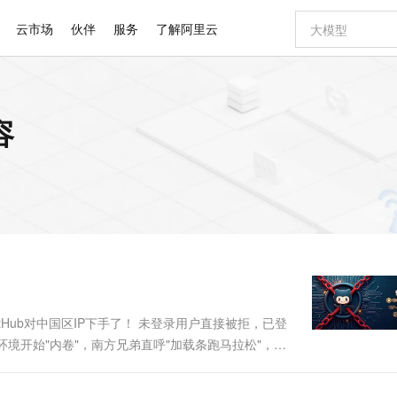
云市场
伙伴
服务
了解阿里云
AI 特惠
数据与 API
成为产品伙伴
企业增值服务
最佳实践
价格计算器
AI 场景体
基础软件
产品伙伴合
阿里云认证
市场活动
配置报价
大模型
容
自助选配和估算价格
新方式
睿译宝，AI翻译排版一步到位
智启 AI 普惠权益
产品生态集成认证中心
企业支持计划
云上春晚
域名与网站
千问官方 MaaS 平台，为开发者和 Agent 而生，新用户赠送 1 亿 + tokens 额度
Qwen Aud
AI Coding
阿里云Maa
2026 阿里云
云服务器 E
为企业打
数据集
Windows
大模型认证
模型
NEW
NEW
交付可用成果
值低价云产品抢先购
上传文档即自动完成翻译和格式还原
至高享 1亿+免费 tokens，加速 Al 应用落地
提供智能易用的域名与建站服务
智能编程，一键
安全可靠、
产品生态伙伴
专家技术服务
云上奥运之旅
弹性计算合作
阿里云中企出
手机三要素
宝塔 Linux
全部认证
价格优势
有专属领域专家
GLM-5.2：长任务时代开源旗舰模型
阿里云 OPC 创新助力计划
千问大模型
即刻拥有 DeepS
AI 电商营销
对象存储 O
大模型
产品生态伙伴工作台
企业增值服务台
云栖战略参考
云存储合作计
云栖大会
身份实名认证
CentOS
训练营
推动算力普惠，释放技术红利
最高返9万
多领域专家智能体,一键组建 AI 虚拟交付团队
快速构建应用程序和网站，即刻迈出上云第一步
至高百万元 Token 补贴，加速一人公司成长
多元化、高性能、安全可靠的大模型服务
真正可用的 1M 上下文,一次完成代码全链路开发
轻松解锁专属 Dee
从图文生成到
云上的中国
数据库合作计
活动全景
短信
Docker
图片和
站式影视创作平台
Hermes Agent，打造自进化智能体
Token Plan 模型订阅计划
数字证书管理服务（原SSL证书）
5 分钟轻松部署
AI 广告创作
无影云电脑
企业成长
NEW
信息公告
看见新力量
云网络合作计
OCR 文字识别
JAVA
证享300元代金券
可视化编排打通从文字构思到成片全链路闭环
全托管，含MySQL、PostgreSQL、SQL Server、MariaDB多引擎
自主进化，持久记忆，越用越聪明
Qwen3.8-Max 首发尝鲜，限时加量 10 倍，夜间低至2折
实现全站HTTPS，呈现可信的WEB访问
图文、视频一
随时随地安
Kimi-K3
HappyHors
NEW
魔搭 Mode
loud
服务实践
官网公告
Kimi 最新旗舰模型，长程编程与推理利器
让文字生成流
金融模力时刻
Salesforce O
版
发票查验
全能环境
Claude Code + GStack 打造工程团队
千问办公，限时限量积分加倍
Qoder
低代码高效构
AI 建站
短信服务
型
NEW
作计划
计划
创新中心
魔搭 ModelSc
健康状态
理服务
让AI从“聊天伙伴”进化为能干活的“数字员工”
安装技能 GStack，拥有专属 AI 工程团队
你的AI工作搭子，覆盖日常办公高频场景
面向真实软件的智能体编程平台
0 代码专业建
tHub对中国区IP下手了！ 未登录用户直接被拒，已登
客户案例
天气预报查询
操作系统
Deepseek-v4-pro
HappyHors
态合作计划
环境开始"内卷"，南方兄弟直呼"加载条跑马拉松"，北
态智能体模型
旗舰 MoE 大模型，百万上下文与顶尖推理能力
图生视频，流
同享
万小智 AI 建站低至 15元/月
Qoder CN
AI 短剧/漫剧
云原生数据库 
快递物流查询
WordPress
成为服务伙
，只不过这次玩得更狠！ 别急着砸键盘！老司机连夜
高校合作
点，立即开启云上创新
覆盖公网/内网、递归/权威、移动APP等全场景解析服务
送.CN域名，送备案服务码
基于千问大模型等，支持代码智能生成、研发智能问答
AI助力短剧
GLM-5.2
Wan2.7-T
.
Ubuntu