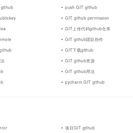
一个 AI 助手
超强辅助，Bol
github
push GIT github
即刻拥有 DeepSeek-R1 满血版
在企业官网、通讯软件中为客户提供 AI 客服
多种方案随心选，轻松解锁专属 DeepSeek
ublickey
GIT github permission
dea
GIT上传代码github仓库
remote
GIT github团队协作
ithub
GIT下载github
方法
GIT github资源
ub
GIT github用法
ub
pycharm GIT github
rror
项目GIT github