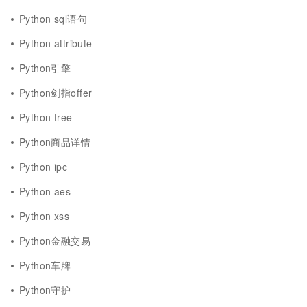
Python sql语句
Python attribute
Python引擎
Python剑指offer
Python tree
Python商品详情
Python ipc
Python aes
Python xss
Python金融交易
Python车牌
Python守护