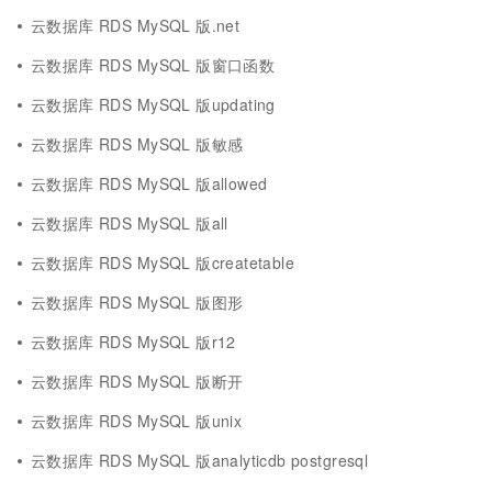
云数据库 RDS MySQL 版.net
云数据库 RDS MySQL 版窗口函数
云数据库 RDS MySQL 版updating
云数据库 RDS MySQL 版敏感
云数据库 RDS MySQL 版allowed
云数据库 RDS MySQL 版all
云数据库 RDS MySQL 版createtable
云数据库 RDS MySQL 版图形
云数据库 RDS MySQL 版r12
云数据库 RDS MySQL 版断开
云数据库 RDS MySQL 版unix
云数据库 RDS MySQL 版analyticdb postgresql