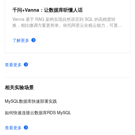
千问+Vanna：让数据库听懂人话
Vanna 基于 RAG 架构实现自然语言到 SQL 的高精度转
换，相比微调方案更简单。依托阿里云全栈云能力，可显著
提高自然语言理解精准度与 SQL 生成执行效率。
了解更多
查看更多
相关实验场景
MySQL数据库快速部署实践
如何快速连接云数据库RDS MySQL
查看更多