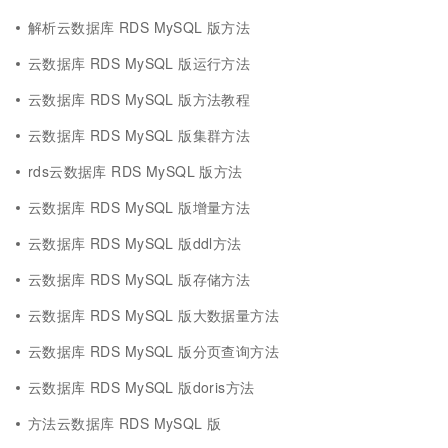
解析云数据库 RDS MySQL 版方法
云数据库 RDS MySQL 版运行方法
云数据库 RDS MySQL 版方法教程
云数据库 RDS MySQL 版集群方法
rds云数据库 RDS MySQL 版方法
云数据库 RDS MySQL 版增量方法
云数据库 RDS MySQL 版ddl方法
云数据库 RDS MySQL 版存储方法
云数据库 RDS MySQL 版大数据量方法
云数据库 RDS MySQL 版分页查询方法
云数据库 RDS MySQL 版doris方法
方法云数据库 RDS MySQL 版