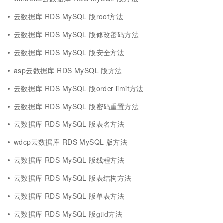
云数据库 RDS MySQL 版root方法
云数据库 RDS MySQL 版修改密码方法
云数据库 RDS MySQL 版安全方法
asp云数据库 RDS MySQL 版方法
云数据库 RDS MySQL 版order limit方法
云数据库 RDS MySQL 版密码重置方法
云数据库 RDS MySQL 版表名方法
wdcp云数据库 RDS MySQL 版方法
云数据库 RDS MySQL 版线程方法
云数据库 RDS MySQL 版表结构方法
云数据库 RDS MySQL 版单表方法
云数据库 RDS MySQL 版gtid方法