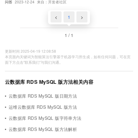
问答
2023-12-24
来自：开发者社区
<
1
>
1 / 1
更新时间 2025-04-19 12:08:58
本页面内关键词为智能算法引擎基于机器学习所生成，如有任何问题，可在页
面下方点击"联系我们"与我们沟通。
云数据库 RDS MySQL 版方法相关内容
云数据库 RDS MySQL 版日期方法
运维云数据库 RDS MySQL 版方法
云数据库 RDS MySQL 版字符串方法
云数据库 RDS MySQL 版方法解析