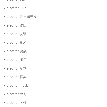
electron vue
electron客户端开发
electron窗口
electron安装
electron技术
electron实战
electron项目
electron版本
electron框架
electron node
electron学习
electron文件