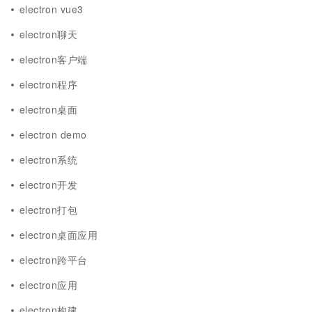
electron vue3
electron聊天
electron客户端
electron程序
electron桌面
electron demo
electron系统
electron开发
electron打包
electron桌面应用
electron跨平台
electron应用
electron构建